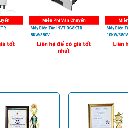
huyển
Miễn Phí Vận Chuyển
Miễn
KTR
Máy Biến Tần INVT BG8KTR
Máy Biến 
8KW/380V
10KW/380
iá tốt
Liên hệ để có giá tốt
Liên 
nhất
Liên Hệ
Chi Tiết
Liên Hệ
Chi Tiế