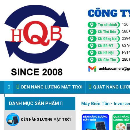
ĐÈN NĂNG LƯỢNG MẶT TRỜI
QUẠT NĂNG LƯỢ
VIDEO ĐÈN PHA ĐIỆN 220V
DANH MỤC SẢN PHẨM
Máy Biến Tần - Inverte
ĐÈN NĂNG LƯỢNG MẶT TRỜI