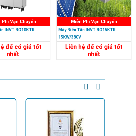
 Phí Vận Chuyển
Miễn Phí Vận Chuyển
Tần INVT BG10KTR
Máy Biến Tần INVT BG15KTR
V
15KW/380V
hệ để có giá tốt
Liên hệ để có giá tốt
nhất
nhất
t
Liên Hệ
Chi Tiết
Liên Hệ