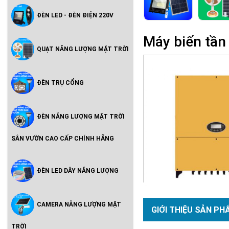
ĐÈN LED - ĐÈN ĐIỆN 220V
Máy biến tầ
QUẠT NĂNG LƯỢNG MẶT TRỜI
ĐÈN TRỤ CỔNG
ĐÈN NĂNG LƯỢNG MẶT TRỜI
SÂN VƯỜN CAO CẤP CHÍNH HÃNG
ĐÈN LED DÂY NĂNG LƯỢNG
CAMERA NĂNG LƯỢNG MẶT
GIỚI THIỆU SẢN PH
TRỜI