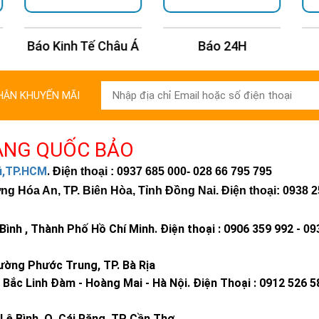
 Á
Báo 24H
Báo Tuổi Trẻ
HẬN KHUYẾN MÃI
ÀNG QUỐC BẢO
hú,TP.HCM
.
Điện thoại : 0937 685 000
- 028 66 795 795
 Hóa An, TP. Biên Hòa, Tỉnh Đồng Nai. Điện thoại: 0938 2
ình , Thành Phố Hồ Chí Minh
.
Điện thoại : 0906 359 992 -
09
ờng Phước Trung, TP. Bà Rịa
Bắc Linh Đàm - Hoàng Mai - Hà Nội.
Điện Thoại : 0912 526 5
Lê Bình, Q. Cái Răng, TP Cần Thơ