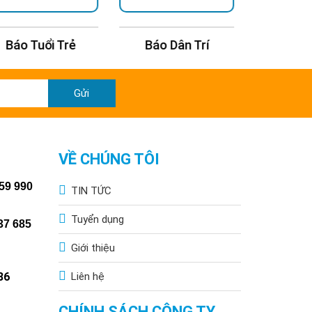
Báo Dân Trí
Báo Thanh Niên
Báo Kin
Gửi
VỀ CHÚNG TÔI
59 990
TIN TỨC
Tuyển dụng
37 685
Giới thiệu
86
Liên hệ
CHÍNH SÁCH CÔNG TY