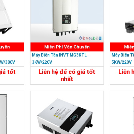
huyển
Miễn Phí Vận Chuyển
Miễn
Máy Biến Tần INVT MG3KTL
Máy Biến 
KW/380V
3KW/220V
5KW/220V
iá tốt
Liên hệ để có giá tốt
Liên 
nhất
Liên Hệ
Chi Tiết
Liên Hệ
Chi Tiế