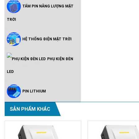
TẤM PIN NĂNG LƯỢNG MẶT
TRỜI
HỆ THỐNG ĐIỆN MẶT TRỜI
PHỤ KIỆN ĐÈN
LED
PIN LITHIUM
SẢN PHẨM KHÁC