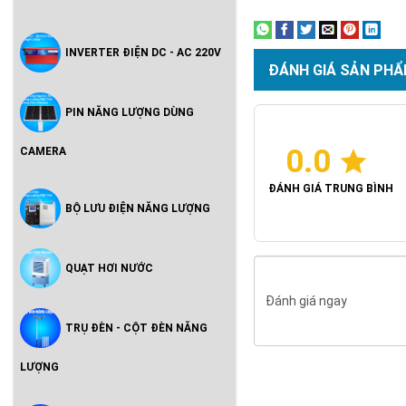
INVERTER ĐIỆN DC - AC 220V
ĐÁNH GIÁ SẢN PHẨ
PIN NĂNG LƯỢNG DÙNG
0.0
CAMERA
ĐÁNH GIÁ TRUNG BÌNH
BỘ LƯU ĐIỆN NĂNG LƯỢNG
QUẠT HƠI NƯỚC
Đánh giá ngay
TRỤ ĐÈN - CỘT ĐÈN NĂNG
LƯỢNG