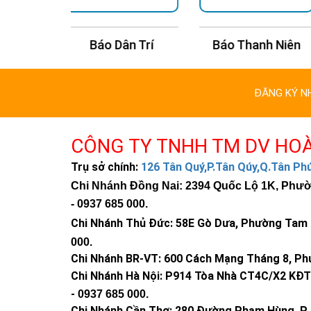
n Trí
Báo Thanh Niên
Báo Kinh Tế Châu
ĐĂNG KÝ N
CÔNG TY TNHH TM DV HO
Trụ sở chính:
126 Tân Quý,P.Tân Qúy,Q.Tân P
Chi Nhánh Đồng Nai: 2394 Quốc Lộ 1K, Phường
-
0937 685 000
.
Chi Nhánh Thủ Đức:
58E Gò Dưa, Phường Tam B
000
.
Chi Nhánh BR-VT:
600 Cách Mạng Tháng 8, Phư
Chi Nhánh Hà Nội: P914 Tòa Nhà CT4C/X2 KĐT 
-
0937 685 000.
Chi Nhánh Cần Thơ: 280 Đường Phạm Hùng, P. 