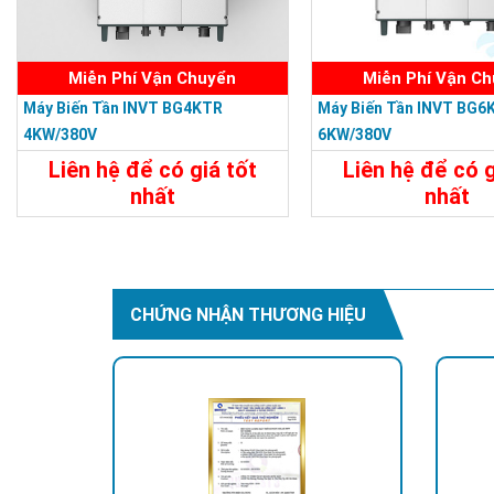
Miễn Phí Vận Chuyển
Miễn Phí Vận C
Máy Biến Tần INVT BG4KTR
Máy Biến Tần INVT BG6
4KW/380V
6KW/380V
Liên hệ để có giá tốt
Liên hệ để có g
nhất
nhất
Chi Tiết
Liên Hệ
Chi Tiết
CHỨNG NHẬN THƯƠNG HIỆU