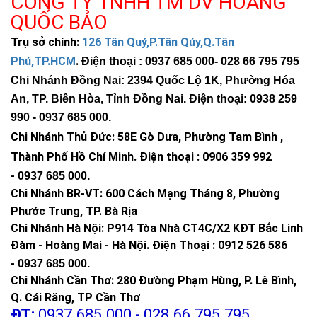
CÔNG TY TNHH TM DV HOÀNG
QUỐC BẢO
Trụ sở chính:
126 Tân Quý,P.Tân Qúy,Q.Tân
Phú,TP.HCM
.
Điện thoại : 0937 685 000
- 028 66 795 795
Chi Nhánh Đồng Nai: 2394 Quốc Lộ 1K, Phường Hóa
An, TP. Biên Hòa, Tỉnh Đồng Nai. Điện thoại: 0938 259
990 -
0937 685 000
.
Chi Nhánh Thủ Đức:
58E Gò Dưa, Phường Tam Bình ,
Thành Phố Hồ Chí Minh
.
Điện thoại : 0906 359 992
-
0937 685 000
.
Chi Nhánh BR-VT:
600 Cách Mạng Tháng 8, Phường
Phước Trung, TP. Bà Rịa
Chi Nhánh Hà Nội: P914 Tòa Nhà CT4C/X2 KĐT Bắc Linh
Đàm - Hoàng Mai - Hà Nội.
Điện Thoại : 0912 526 586
-
0937 685 000.
Chi Nhánh Cần Thơ: 280 Đường Phạm Hùng, P. Lê Bình,
Q. Cái Răng, TP Cần Thơ
ĐT:
0937.685.000 - 028.66.795.795