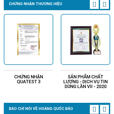
CHỨNG NHẬN THƯƠNG HIỆU
CHỨNG NHẬN
SẢN PHẨM CHẤT
QUATEST 3
LƯỢNG - DỊCH VỤ TIN
DÙNG LẦN VII - 2020
BÁO CHÍ NÓI VỀ HOÀNG QUỐC BẢO