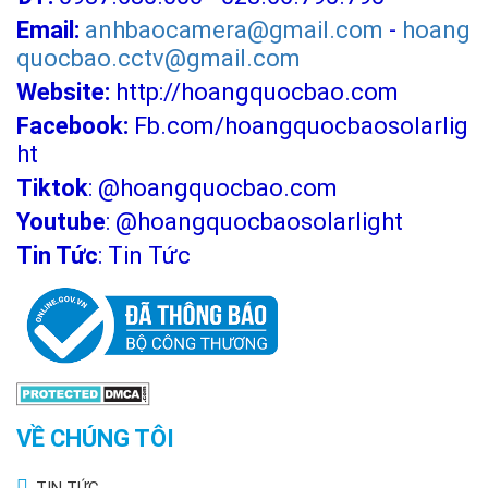
Email:
anhbaocamera@gmail.com
-
hoang
quocbao.cctv@gmail.com
Website:
http://hoangquocbao.com
Facebook:
Fb.com/hoangquocbaosolarlig
ht
Tiktok
:
@hoangquocbao.com
Youtube
:
@hoangquocbaosolarlight
Tin Tức
:
Tin Tức
VỀ CHÚNG TÔI
TIN TỨC