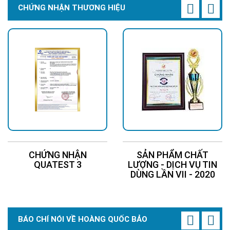
CHỨNG NHẬN THƯƠNG HIỆU
CHỨNG NHẬN
SẢN PHẨM CHẤT
QUATEST 3
LƯỢNG - DỊCH VỤ TIN
DÙNG LẦN VII - 2020
BÁO CHÍ NÓI VỀ HOÀNG QUỐC BẢO