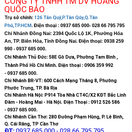
CÔNG TY TNHH TM DV HOÀNG
QUỐC BẢO
Trụ sở chính:
126 Tân Quý,P.Tân Qúy,Q.Tân
Phú,TP.HCM
.
Điện thoại : 0937 685 000
- 028 66 795 795
Chi Nhánh Đồng Nai: 2394 Quốc Lộ 1K, Phường Hóa
An, TP. Biên Hòa, Tỉnh Đồng Nai. Điện thoại: 0938 259
990 -
0937 685 000
.
Chi Nhánh Thủ Đức:
58E Gò Dưa, Phường Tam Bình ,
Thành Phố Hồ Chí Minh
.
Điện thoại : 0906 359 992
-
0937 685 000
.
Chi Nhánh BR-VT:
600 Cách Mạng Tháng 8, Phường
Phước Trung, TP. Bà Rịa
Chi Nhánh Hà Nội: P914 Tòa Nhà CT4C/X2 KĐT Bắc Linh
Đàm - Hoàng Mai - Hà Nội.
Điện Thoại : 0912 526 586
-
0937 685 000.
Chi Nhánh Cần Thơ: 280 Đường Phạm Hùng, P. Lê Bình,
Q. Cái Răng, TP Cần Thơ
ĐT:
0937.685.000 - 028.66.795.795