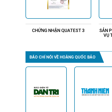
CHỨNG NHẬN QUATEST 3
SẢN P
VỤ 
BÁO CHÍ NÓI VỀ HOÀNG QUỐC BẢO