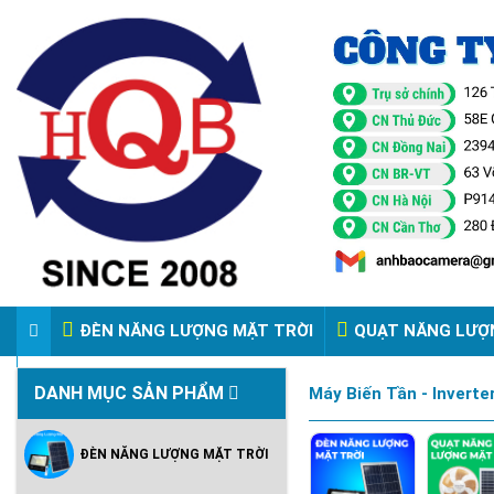
ĐÈN NĂNG LƯỢNG MẶT TRỜI
QUẠT NĂNG LƯỢ
VIDEO ĐÈN PHA ĐIỆN 220V
DANH MỤC SẢN PHẨM
Máy Biến Tần - Inverte
ĐÈN NĂNG LƯỢNG MẶT TRỜI