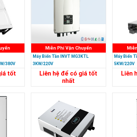
huyển
Miễn Phí Vận Chuyển
Miễn
Máy Biến Tần INVT MG3KTL
Máy Biến 
KW/380V
3KW/220V
5KW/220V
iá tốt
Liên hệ để có giá tốt
Liên 
nhất
Liên Hệ
Chi Tiết
Liên Hệ
Chi Tiế