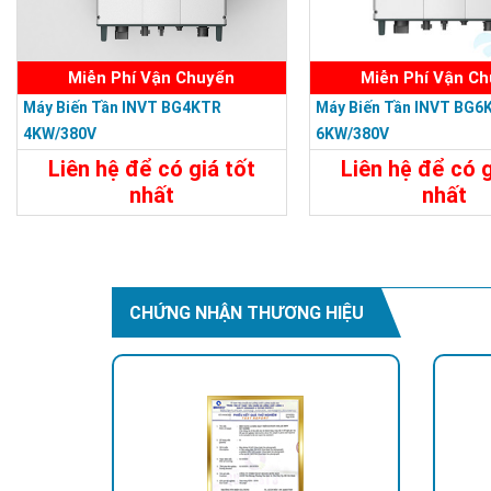
Miễn Phí Vận Chuyển
Miễn Phí Vận C
Máy Biến Tần INVT BG4KTR
Máy Biến Tần INVT BG6
4KW/380V
6KW/380V
Liên hệ để có giá tốt
Liên hệ để có g
nhất
nhất
Chi Tiết
Liên Hệ
Chi Tiết
CHỨNG NHẬN THƯƠNG HIỆU