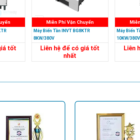
huyển
Miễn Phí Vận Chuyển
Miễn
KTR
Máy Biến Tần INVT BG8KTR
Máy Biến 
8KW/380V
10KW/380
iá tốt
Liên hệ để có giá tốt
Liên 
nhất
Liên Hệ
Chi Tiết
Liên Hệ
Chi Tiế