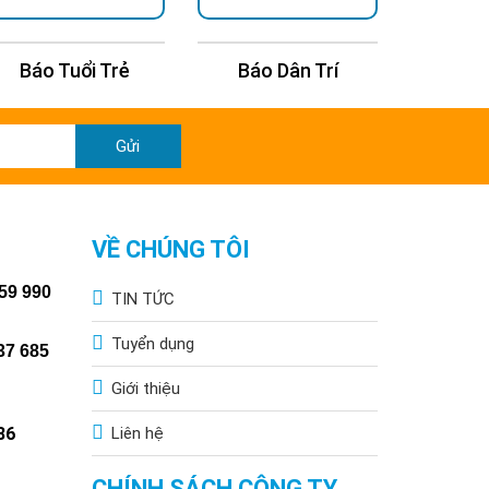
Báo Dân Trí
Báo Thanh Niên
Báo Kin
Gửi
VỀ CHÚNG TÔI
59 990
TIN TỨC
Tuyển dụng
37 685
Giới thiệu
86
Liên hệ
CHÍNH SÁCH CÔNG TY