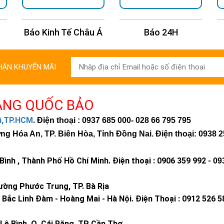
 Á
Báo 24H
Báo Tuổi Trẻ
HẬN KHUYẾN MÃI
ÀNG QUỐC BẢO
hú,TP.HCM
.
Điện thoại : 0937 685 000
- 028 66 795 795
 Hóa An, TP. Biên Hòa, Tỉnh Đồng Nai. Điện thoại: 0938 2
ình , Thành Phố Hồ Chí Minh
.
Điện thoại : 0906 359 992 -
09
ờng Phước Trung, TP. Bà Rịa
Bắc Linh Đàm - Hoàng Mai - Hà Nội.
Điện Thoại : 0912 526 5
Lê Bình, Q. Cái Răng, TP Cần Thơ