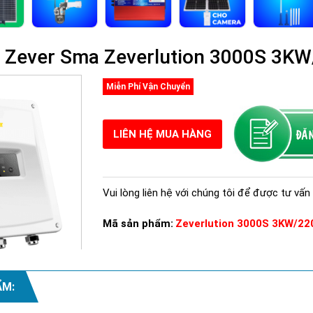
n Zever Sma Zeverlution 3000S 3K
Miễn Phí Vận Chuyển
LIÊN HỆ MUA HÀNG
Vui lòng liên hệ với chúng tôi để được tư vấn 
Mã sản phẩm:
Zeverlution 3000S 3KW/22
ẨM:
Xem thêm