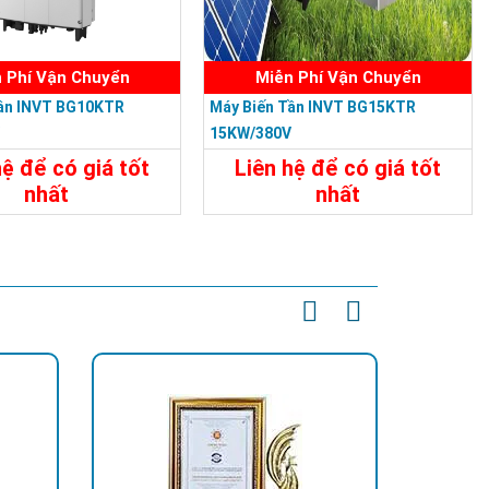
 Phí Vận Chuyển
Miễn Phí Vận Chuyển
Tần INVT BG10KTR
Máy Biến Tần INVT BG15KTR
V
15KW/380V
hệ để có giá tốt
Liên hệ để có giá tốt
nhất
nhất
t
Liên Hệ
Chi Tiết
Liên Hệ