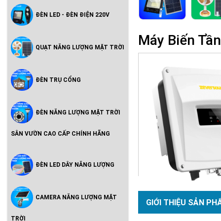
ĐÈN LED - ĐÈN ĐIỆN 220V
Máy Biến Tầ
QUẠT NĂNG LƯỢNG MẶT TRỜI
ĐÈN TRỤ CỔNG
ĐÈN NĂNG LƯỢNG MẶT TRỜI
SÂN VƯỜN CAO CẤP CHÍNH HÃNG
ĐÈN LED DÂY NĂNG LƯỢNG
CAMERA NĂNG LƯỢNG MẶT
GIỚI THIỆU SẢN PH
TRỜI