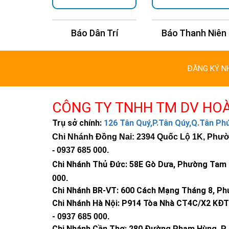
n Trí
Báo Thanh Niên
Báo Kinh Tế Châu
ĐĂNG KÝ N
CÔNG TY TNHH TM DV HO
Trụ sở chính:
126 Tân Quý,P.Tân Qúy,Q.Tân P
Chi Nhánh Đồng Nai: 2394 Quốc Lộ 1K, Phường
-
0937 685 000
.
Chi Nhánh Thủ Đức:
58E Gò Dưa, Phường Tam B
000
.
Chi Nhánh BR-VT:
600 Cách Mạng Tháng 8, Phư
Chi Nhánh Hà Nội: P914 Tòa Nhà CT4C/X2 KĐT 
-
0937 685 000.
Chi Nhánh Cần Thơ: 280 Đường Phạm Hùng, P. 