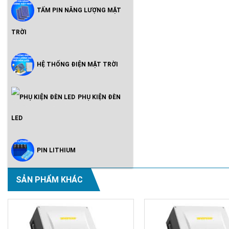
TẤM PIN NĂNG LƯỢNG MẶT
TRỜI
HỆ THỐNG ĐIỆN MẶT TRỜI
PHỤ KIỆN ĐÈN
LED
PIN LITHIUM
SẢN PHẨM KHÁC