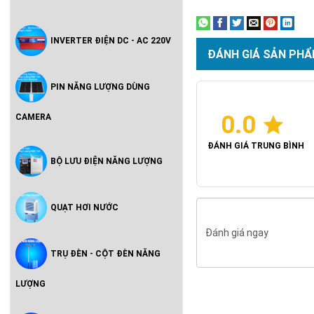
INVERTER ĐIỆN DC - AC 220V
ĐÁNH GIÁ SẢN PHẨ
PIN NĂNG LƯỢNG DÙNG
0.0
CAMERA
ĐÁNH GIÁ TRUNG BÌNH
BỘ LƯU ĐIỆN NĂNG LƯỢNG
QUẠT HƠI NƯỚC
Đánh giá ngay
TRỤ ĐÈN - CỘT ĐÈN NĂNG
LƯỢNG