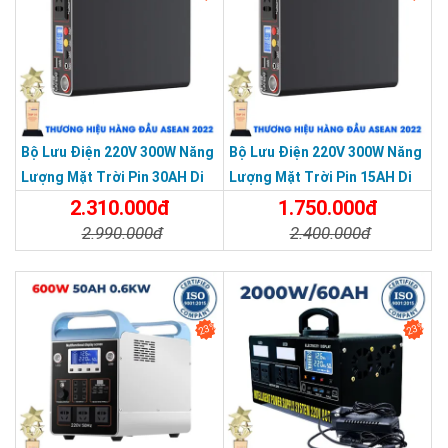
Bộ Lưu Điện 220V 300W Năng
Bộ Lưu Điện 220V 300W Năng
Lượng Mặt Trời Pin 30AH Di
Lượng Mặt Trời Pin 15AH Di
Động Siêu Nhỏ Gọn
Động Siêu Nhỏ Gọn
2.310.000đ
1.750.000đ
2.990.000đ
2.400.000đ
Chi Tiết
Đặt Mua
Chi Tiết
Đặt Mua
23%
23%