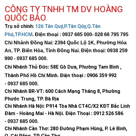
CÔNG TY TNHH TM DV HOÀNG
QUỐC BẢO
Trụ sở chính:
126 Tân Quý,P.Tân Qúy,Q.Tân
Phú,TP.HCM
.
Điện thoại : 0937 685 000
- 028 66 795 795
Chi Nhánh Đồng Nai: 2394 Quốc Lộ 1K, Phường Hóa
An, TP. Biên Hòa, Tỉnh Đồng Nai. Điện thoại: 0938 259
990 -
0937 685 000
.
Chi Nhánh Thủ Đức:
58E Gò Dưa, Phường Tam Bình ,
Thành Phố Hồ Chí Minh
.
Điện thoại : 0906 359 992
-
0937 685 000
.
Chi Nhánh BR-VT:
600 Cách Mạng Tháng 8, Phường
Phước Trung, TP. Bà Rịa
Chi Nhánh Hà Nội: P914 Tòa Nhà CT4C/X2 KĐT Bắc Linh
Đàm - Hoàng Mai - Hà Nội.
Điện Thoại : 0912 526 586
-
0937 685 000.
Chi Nhánh Cần Thơ: 280 Đường Phạm Hùng, P. Lê Bình,
Q. Cái Răng, TP Cần Thơ