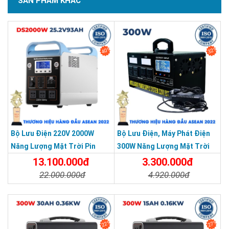
SẢN PHẨM KHÁC
40%
32%
Bộ Lưu Điện 220V 2000W
Bộ Lưu Điện, Máy Phát Điện
Năng Lượng Mặt Trời Pin
300W Năng Lượng Mặt Trời
25.2V93AH 2.046WH - Máy
220V Pin 30AH MINI
13.100.000đ
3.300.000đ
Phát Điện 2KW
22.000.000đ
4.920.000đ
Chi Tiết
Đặt Mua
Chi Tiết
Đặt Mua
22%
27%