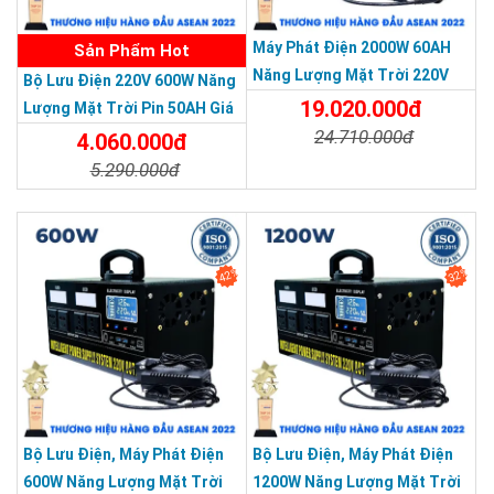
Máy Phát Điện 2000W 60AH
Sản Phẩm Hot
Năng Lượng Mặt Trời 220V
Bộ Lưu Điện 220V 600W Năng
MINI
19.020.000đ
Lượng Mặt Trời Pin 50AH Giá
24.710.000đ
Rẻ
4.060.000đ
5.290.000đ
Chi Tiết
Đặt Mua
Chi Tiết
Đặt Mua
42%
32%
Bộ Lưu Điện, Máy Phát Điện
Bộ Lưu Điện, Máy Phát Điện
CÔNG TY TNHH TM KT HOÀNG QUỐC BẢO
600W Năng Lượng Mặt Trời
1200W Năng Lượng Mặt Trời
Hotline: 0937.685.000