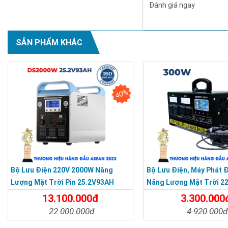
Đánh giá ngay
SẢN PHẨM KHÁC
40%
Bộ Lưu Điện 220V 2000W Năng
Bộ Lưu Điện, Máy Phát 
Lượng Mặt Trời Pin 25.2V93AH
Năng Lượng Mặt Trời 22
2.046WH - Máy Phát Điện 2KW
30AH MINI
13.100.000đ
3.300.000
22.000.000đ
4.920.000
Chi Tiết
Đặt Mua
Chi Tiết