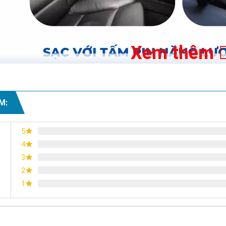
Xem thêm
M:
5
4
3
2
1