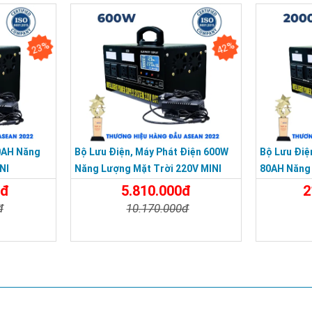
23%
42%
0AH Năng
Bộ Lưu Điện, Máy Phát Điện 600W
Bộ Lưu Điệ
NI
Năng Lượng Mặt Trời 220V MINI
80AH Năng 
MINI
0đ
5.810.000đ
2
đ
10.170.000đ
Đặt Mua
Chi Tiết
Đặt Mua
Chi Tiế