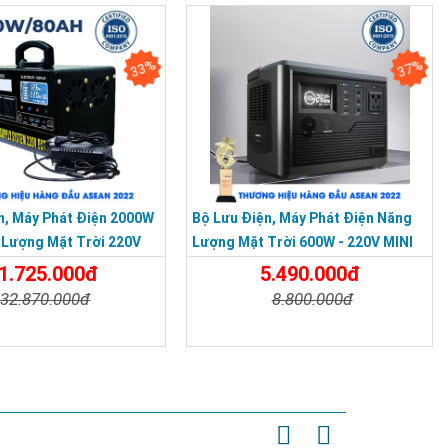
33%
37%
n, Máy Phát Điện 2000W
Bộ Lưu Điện, Máy Phát Điện Năng
Lượng Mặt Trời 220V
Lượng Mặt Trời 600W - 220V MINI
GIÁ RẺ
1.725.000đ
5.490.000đ
32.870.000đ
8.800.000đ
t
Đặt Mua
Chi Tiết
Đặt Mua