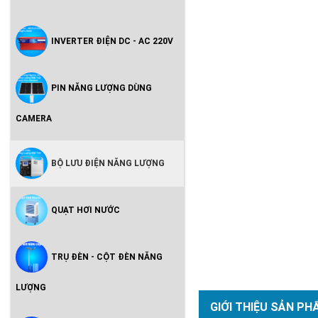
INVERTER ĐIỆN DC - AC 220V
PIN NĂNG LƯỢNG DÙNG
CAMERA
BỘ LƯU ĐIỆN NĂNG LƯỢNG
QUẠT HƠI NƯỚC
TRỤ ĐÈN - CỘT ĐÈN NĂNG
LƯỢNG
GIỚI THIỆU SẢN PH