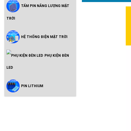
TẤM PIN NĂNG LƯỢNG MẶT
TRỜI
HỆ THỐNG ĐIỆN MẶT TRỜI
PHỤ KIỆN ĐÈN
LED
PIN LITHIUM