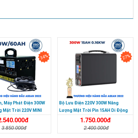
34%
27%
n, Máy Phát Điện 300W
Bộ Lưu Điện 220V 300W Năng
 Mặt Trời 220V MINI
Lượng Mặt Trời Pin 15AH Di Động
Siêu Nhỏ Gọn
2.540.000đ
1.750.000đ
3.850.000đ
2.400.000đ
t
Đặt Mua
Chi Tiết
Đặt Mua