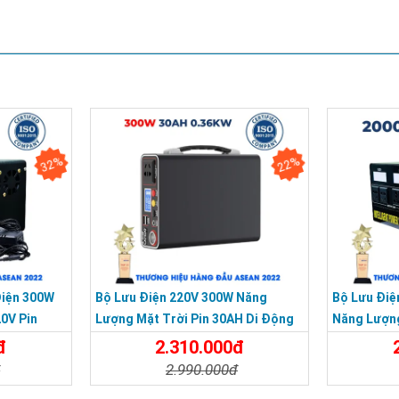
32%
22%
Điện 300W
Bộ Lưu Điện 220V 300W Năng
Bộ Lưu Điệ
0V Pin
Lượng Mặt Trời Pin 30AH Di Động
Năng Lượng
Siêu Nhỏ Gọn
GIÁ RẺ
đ
2.310.000đ
đ
2.990.000đ
Đặt Mua
Chi Tiết
Đặt Mua
Chi Tiế