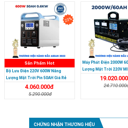
23%
Máy Phát Điện 2000W 6
Sản Phẩm Hot
Lượng Mặt Trời 220V MI
Bộ Lưu Điện 220V 600W Năng
19.020.00
Lượng Mặt Trời Pin 50AH Giá Rẻ
24.710.000
4.060.000đ
5.290.000đ
Chi Tiết
Chi Tiết
Đặt Mua
CHỨNG NHẬN THƯƠNG HIỆU