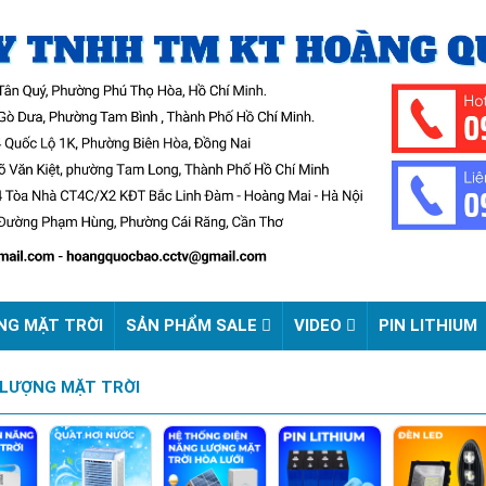
NG MẶT TRỜI
SẢN PHẨM SALE
VIDEO
PIN LITHIUM
 LƯỢNG MẶT TRỜI