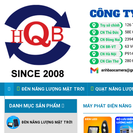
ĐÈN NĂNG LƯỢNG MẶT TRỜI
QUẠT NĂNG LƯỢ
VIDEO ĐÈN PHA ĐIỆN 220V
DANH MỤC SẢN PHẨM
MÁY PHÁT ĐIỆN NĂNG
ĐÈN NĂNG LƯỢNG MẶT TRỜI