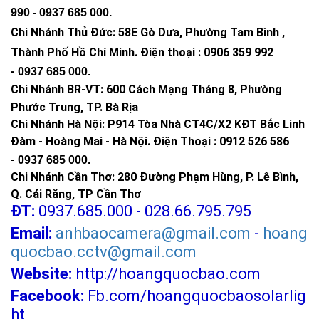
990 -
0937 685 000
.
Chi Nhánh Thủ Đức:
58E Gò Dưa, Phường Tam Bình ,
Thành Phố Hồ Chí Minh
.
Điện thoại : 0906 359 992
-
0937 685 000
.
Chi Nhánh BR-VT:
600 Cách Mạng Tháng 8, Phường
Phước Trung, TP. Bà Rịa
Chi Nhánh Hà Nội: P914 Tòa Nhà CT4C/X2 KĐT Bắc Linh
Đàm - Hoàng Mai - Hà Nội.
Điện Thoại : 0912 526 586
-
0937 685 000.
Chi Nhánh Cần Thơ: 280 Đường Phạm Hùng, P. Lê Bình,
Q. Cái Răng, TP Cần Thơ
ĐT:
0937.685.000 - 028.66.795.795
Email:
anhbaocamera@gmail.com
-
hoang
quocbao.cctv@gmail.com
Website:
http://hoangquocbao.com
Facebook:
Fb.com/hoangquocbaosolarlig
ht