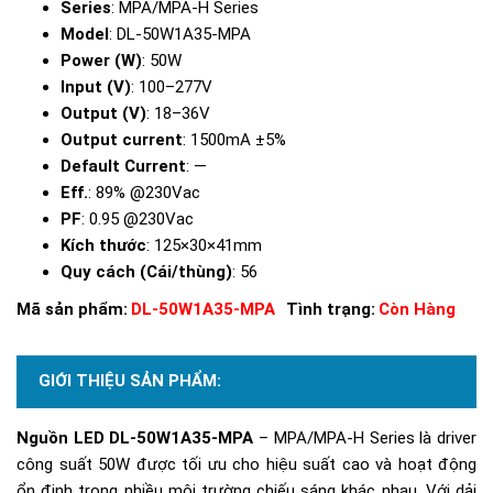
Series
: MPA/MPA-H Series
Model
: DL-50W1A35-MPA
Power (W)
: 50W
Input (V)
: 100–277V
Output (V)
: 18–36V
Output current
: 1500mA ±5%
Default Current
: —
Eff.
: 89% @230Vac
PF
: 0.95 @230Vac
Kích thước
: 125×30×41mm
Quy cách (Cái/thùng)
: 56
Mã sản phẩm:
DL-50W1A35-MPA
Tình trạng:
Còn Hàng
GIỚI THIỆU SẢN PHẨM:
Nguồn LED DL-50W1A35-MPA
– MPA/MPA-H Series là driver
công suất 50W được tối ưu cho hiệu suất cao và hoạt động
ổn định trong nhiều môi trường chiếu sáng khác nhau. Với dải