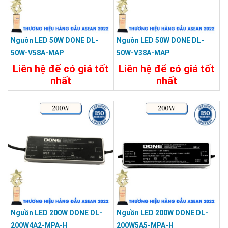
Nguồn LED 50W DONE DL-
Nguồn LED 50W DONE DL-
50W-V58A-MAP
50W-V38A-MAP
Liên hệ để có giá tốt
Liên hệ để có giá tốt
nhất
nhất
Chi Tiết
Liên Hệ
Chi Tiết
Liên Hệ
Nguồn LED 200W DONE DL-
Nguồn LED 200W DONE DL-
200W4A2-MPA-H
200W5A5-MPA-H