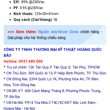
Eff.
: 89% @230Vac
PF
: 0.95 @230Vac
Kích thước
: 125×30×41mm
Quy cách (Cái/thùng)
: 56
>>> Xem thêm:
Nguồn led/driver Done
chính hãng -
Giái pháp cho hệ thống chiếu sáng
CÔNG TY TNHH THƯƠNG MẠI KỸ THUẬT HOÀNG QUỐC
BẢO
Hotline: 0937 685 000
* Trụ sở chính: 126 Tân Quý, P. Tân Quý, Q. Tân Phú, TPHCM
* CN Thủ Đức: 309 Quốc lộ 13, P. Hiệp Bình Phước, TP. Thủ Đức
* CN Đồng Nai: 2394 Quốc Lộ 1K, Phường Hóa An, TP. Biên
Hòa, Tỉnh Đồng Nai
* CN BR-VT: 600 Cách Mạng Tháng 8, Phường Phước Trung,
TP. Bà Rịa
* CN Hà Nội: P914 Tòa Nhà CT4C/X2 KĐT Bắc Linh Đàm -
Hoàng Mai - Hà Nội