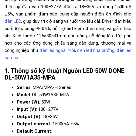
điện áp đầu vào 100–277V, đầu ra 18–36V và dòng 1500mA
±5%, sản phẩm đảm bảo cung cấp nguồn điện ổn định cho
đèn LED
, giúp duy trì độ sáng và tuổi thọ lâu dài. Driver đạt hiệu
suất 89% cùng PF 0.95, hỗ trợ tiết kiệm điện năng và giảm hao
phí. Kích thước 125×30×41mm gọn gàng, dễ dàng lắp đặt, phù
hợp cho các ứng dụng chiếu sáng dân dụng, thương mại và
công nghiệp như
đèn led ngoài trời
,
đèn led nhà xưởng
,
đèn led
cao áp
Thông số kỹ thuật Nguồn LED 50W DONE
DL-50W1A35-MPA
Series
: MPA/MPA-H Series
Model
: DL-50W1A35-MPA
Power (W)
: 50W
Input (V)
: 100–277V
Output (V)
: 18–36V
Output current
: 1500mA ±5%
Default Current
: —