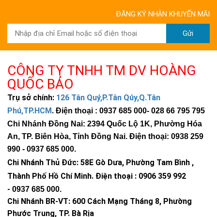
ĐĂNG KÝ NHẬN KHUYẾN MÃI
Gửi
CÔNG TY TNHH TM DV HOÀNG
QUỐC BẢO
Trụ sở chính:
126 Tân Quý,P.Tân Qúy,Q.Tân
Phú,TP.HCM
.
Điện thoại : 0937 685 000
- 028 66 795 795
Chi Nhánh Đồng Nai: 2394 Quốc Lộ 1K, Phường Hóa
An, TP. Biên Hòa, Tỉnh Đồng Nai. Điện thoại: 0938 259
990 -
0937 685 000
.
Chi Nhánh Thủ Đức:
58E Gò Dưa, Phường Tam Bình ,
Thành Phố Hồ Chí Minh
.
Điện thoại : 0906 359 992
-
0937 685 000
.
Chi Nhánh BR-VT:
600 Cách Mạng Tháng 8, Phường
Phước Trung, TP. Bà Rịa