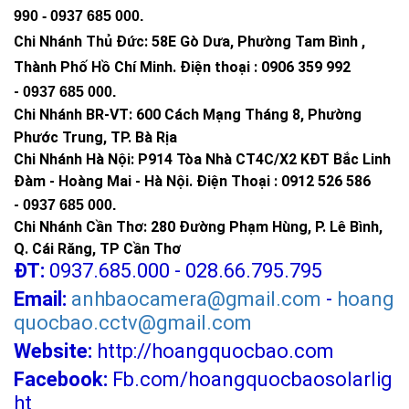
990 -
0937 685 000
.
Chi Nhánh Thủ Đức:
58E Gò Dưa, Phường Tam Bình ,
Thành Phố Hồ Chí Minh
.
Điện thoại : 0906 359 992
-
0937 685 000
.
Chi Nhánh BR-VT:
600 Cách Mạng Tháng 8, Phường
Phước Trung, TP. Bà Rịa
Chi Nhánh Hà Nội: P914 Tòa Nhà CT4C/X2 KĐT Bắc Linh
Đàm - Hoàng Mai - Hà Nội.
Điện Thoại : 0912 526 586
-
0937 685 000.
Chi Nhánh Cần Thơ: 280 Đường Phạm Hùng, P. Lê Bình,
Q. Cái Răng, TP Cần Thơ
ĐT:
0937.685.000 - 028.66.795.795
Email:
anhbaocamera@gmail.com
-
hoang
quocbao.cctv@gmail.com
Website:
http://hoangquocbao.com
Facebook:
Fb.com/hoangquocbaosolarlig
ht