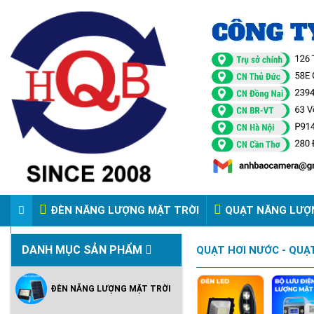
ĐÈN NĂNG LƯỢNG MẶT TRỜI
QUẠT NĂNG LƯỢ
VIDEO ĐÈN PHA ĐIỆN 220V
DANH MỤC SẢN PHẨM
QUẠT HƠI NƯỚC - QUẠT
ĐÈN NĂNG LƯỢNG MẶT TRỜI