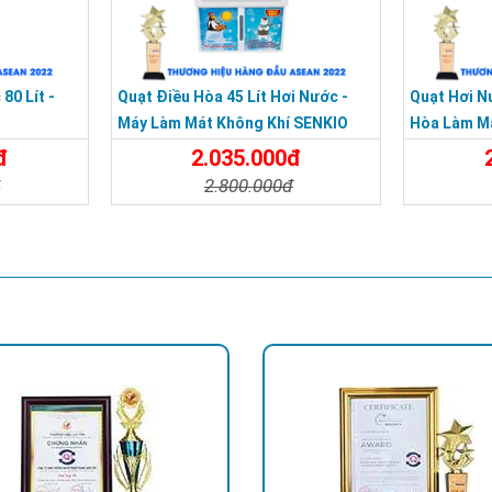
80 Lít -
Quạt Điều Hòa 45 Lít Hơi Nước -
Quạt Hơi Nư
Máy Làm Mát Không Khí SENKIO
Hòa Làm M
đ
2.035.000đ
đ
2.800.000đ
Đặt Mua
Chi Tiết
Đặt Mua
Chi Tiế