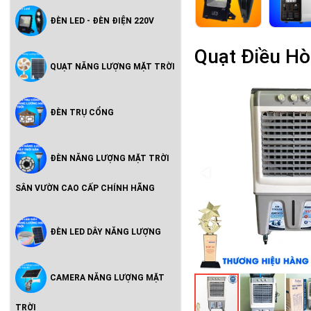
ĐÈN LED - ĐÈN ĐIỆN 220V
Quạt Điều Hò
QUẠT NĂNG LƯỢNG MẶT TRỜI
ĐÈN TRỤ CỔNG
ĐÈN NĂNG LƯỢNG MẶT TRỜI
SÂN VƯỜN CAO CẤP CHÍNH HÃNG
ĐÈN LED DÂY NĂNG LƯỢNG
CAMERA NĂNG LƯỢNG MẶT
TRỜI