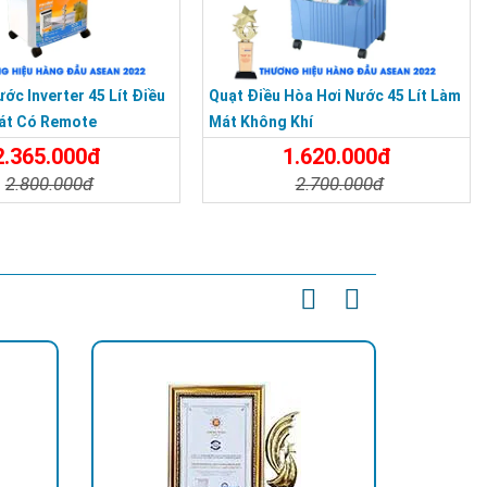
ớc Inverter 45 Lít Điều
Quạt Điều Hòa Hơi Nước 45 Lít Làm
át Có Remote
Mát Không Khí
2.365.000đ
1.620.000đ
2.800.000đ
2.700.000đ
t
Đặt Mua
Chi Tiết
Đặt Mua