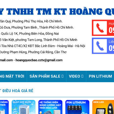
NG MẶT TRỜI
SẢN PHẨM SALE
VIDEO
PIN LITHIUM
 ĐIỀU HOÀ GIÁ RẺ