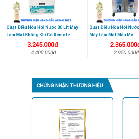
Quạt Điều Hòa Hơi Nước 80 Lít Máy
Quạt Điều Hòa Hơi Nước 
Làm Mát Không Khí Có Remote
Máy Làm Mát Mẫu Mới
SENKIO
3.245.000đ
2.365.000
4.400.000đ
2.950.000
Chi Tiết
Đặt Mua
Chi Tiết
CHỨNG NHẬN THƯƠNG HIỆU