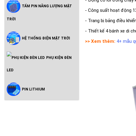
TẤM PIN NĂNG LƯỢNG MẶT
- Công suất hoạt động 
TRỜI
- Trang bị bảng điều khiể
- Thiết kế 4 bánh xe di ch
HỆ THỐNG ĐIỆN MẶT TRỜI
>> Xem thêm:
4+ mẫu qu
PHỤ KIỆN ĐÈN
LED
PIN LITHIUM