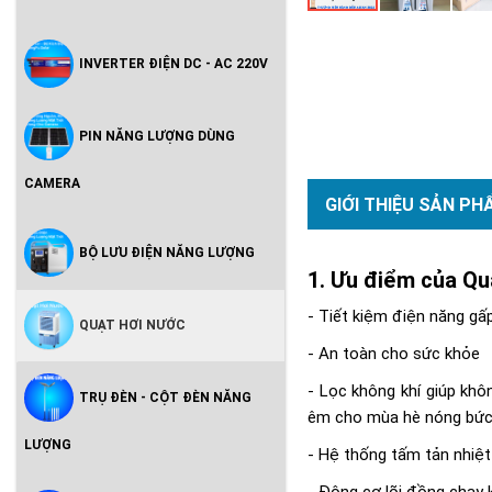
INVERTER ĐIỆN DC - AC 220V
PIN NĂNG LƯỢNG DÙNG
CAMERA
GIỚI THIỆU SẢN PH
BỘ LƯU ĐIỆN NĂNG LƯỢNG
Ưu điểm của Qu
- Tiết kiệm điện năng gấp
QUẠT HƠI NƯỚC
- An toàn cho sức khỏe
- Lọc không khí giúp khô
TRỤ ĐÈN - CỘT ĐÈN NĂNG
êm cho mùa hè nóng bức
LƯỢNG
- Hệ thống tấm tản nhiệt
- Động cơ lõi đồng chạy