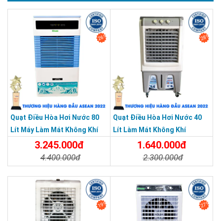
26%
28%
Quạt Điều Hòa Hơi Nước 80
Quạt Điều Hòa Hơi Nước 40
Lít Máy Làm Mát Không Khí
Lít Làm Mát Không Khí
Có Remote SENKIO
3.245.000đ
1.640.000đ
4.400.000đ
2.300.000đ
Chi Tiết
Đặt Mua
Chi Tiết
Đặt Mua
19%
27%
>> Xem thêm:
Đèn năng lượng mặt trời sáng 12 giờ chỉ từ