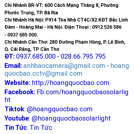
Chi Nhánh BR-VT:
600 Cách Mạng Tháng 8, Phường
Phước Trung, TP. Bà Rịa
Chi Nhánh Hà Nội: P914 Tòa Nhà CT4C/X2 KĐT Bắc Linh
Đàm - Hoàng Mai - Hà Nội.
Điện Thoại : 0912 526 586
-
0937 685 000.
Chi Nhánh Cần Thơ: 280 Đường Phạm Hùng, P. Lê Bình,
Q. Cái Răng, TP Cần Thơ
ĐT:
0937.685.000 - 028.66.795.795
Email:
anhbaocamera@gmail.com
-
hoang
Thông số kỹ thuật Quạt Điều Hòa Hơi Nước
quocbao.cctv@gmail.com
Làm Mát Không Khí 45L
Website:
http://hoangquocbao.com
Dung tích bình nước: 45L
Facebook:
Fb.com/hoangquocbaosolarlig
Công suất: 130W
ht
Điện áp: 220V/50Hz
Tiktok
:
@hoangquocbao.com
Lưu lượng gió: 6800m3/h
Diện tích làm mát: 25 - 40m2
Youtube
:
@hoangquocbaosolarlight
Khối lượng tịnh: 9.65kg
Tin Tức
:
Tin Tức
Trọng lượng: 11.5kg