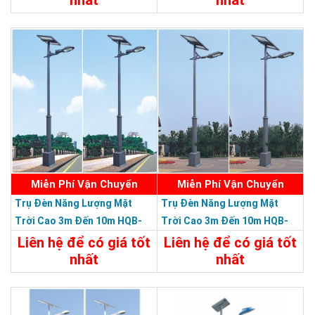
10m
10m
Chi Tiết
Liên Hệ
Chi Tiết
Liên Hệ
Miễn Phí Vận Chuyển
Miễn Phí Vận Chuyển
Chứng nhận ISO 9001:2015
Trụ Đèn Năng Lượng Mặt
Trụ Đèn Năng Lượng Mặt
Trời Cao 3m Đến 10m HQB-
Trời Cao 3m Đến 10m HQB-
29L0310M - Trụ Đèn Lắp Ráp
28L0310M - Trụ Đèn Lắp Ráp
Liên hệ để có giá tốt
Liên hệ để có giá tốt
Đa Năng Chiều Cao 3m Đến
Đa Năng Chiều Cao 3m Đến
nhất
nhất
10m
10m
Chi Tiết
Liên Hệ
Chi Tiết
Liên Hệ