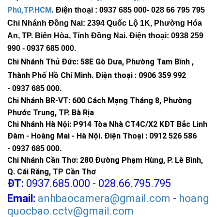
Phú,TP.HCM
.
Điện thoại : 0937 685 000
- 028 66 795 795
Chi Nhánh Đồng Nai: 2394 Quốc Lộ 1K, Phường Hóa
An, TP. Biên Hòa, Tỉnh Đồng Nai. Điện thoại: 0938 259
990 -
0937 685 000
.
Chi Nhánh Thủ Đức:
58E Gò Dưa, Phường Tam Bình ,
Thành Phố Hồ Chí Minh
.
Điện thoại : 0906 359 992
-
0937 685 000
.
Chi Nhánh BR-VT:
600 Cách Mạng Tháng 8, Phường
Phước Trung, TP. Bà Rịa
Chi Nhánh Hà Nội: P914 Tòa Nhà CT4C/X2 KĐT Bắc Linh
Đàm - Hoàng Mai - Hà Nội.
Điện Thoại : 0912 526 586
-
0937 685 000.
Chi Nhánh Cần Thơ: 280 Đường Phạm Hùng, P. Lê Bình,
Q. Cái Răng, TP Cần Thơ
ĐT:
0937.685.000 - 028.66.795.795
Email:
anhbaocamera@gmail.com
-
hoang
quocbao.cctv@gmail.com