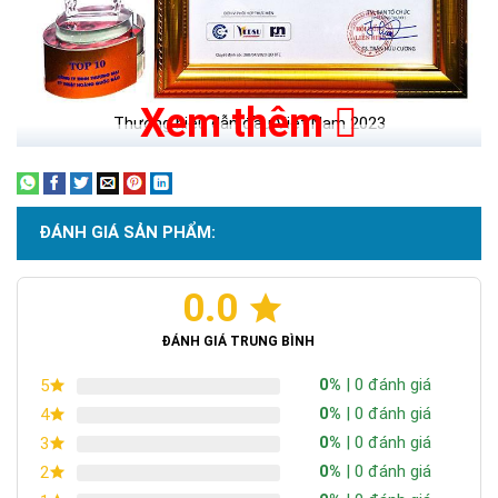
Xem thêm
Thương hiệu dẫn đầu Việt Nam 2023
ĐÁNH GIÁ SẢN PHẨM:
0.0
ĐÁNH GIÁ TRUNG BÌNH
0%
| 0 đánh giá
5
0%
| 0 đánh giá
4
0%
| 0 đánh giá
3
0%
| 0 đánh giá
2