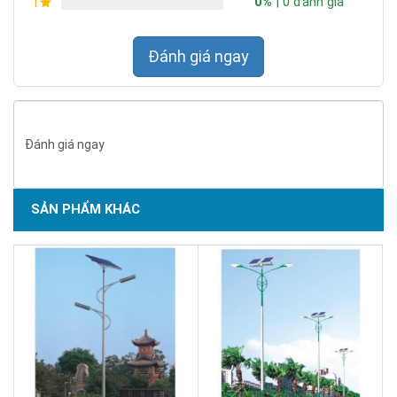
0%
| 0 đánh giá
1
Đánh giá ngay
SẢN PHẨM CHẤT LƯỢNG - DỊCH VỤ TIN DÙNG LẦN VII - 2020
Đánh giá ngay
SẢN PHẨM KHÁC