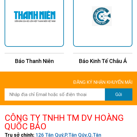
Báo Thanh Niên
Báo Kinh Tế Châu Á
ĐĂNG KÝ NHẬN KHUYẾN MÃI
Gửi
CÔNG TY TNHH TM DV HOÀNG
QUỐC BẢO
Trụ sở chính:
126 Tân Quý,P.Tân Qúy,Q.Tân