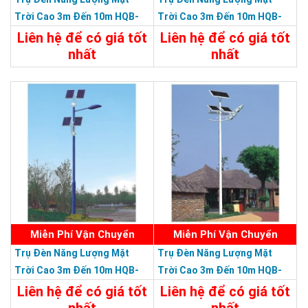
Bà Rịa, Vũng Tàu
Trời Cao 3m Đến 10m HQB-
Trời Cao 3m Đến 10m HQB-
Chi Nhánh Hà Nội: P914 Tòa Nhà CT4C/X2 KĐT Bắc Linh Đàm -
33L0310M - Trụ Đèn Lắp Ráp
32L0310M - Trụ Đèn Lắp Ráp
Liên hệ để có giá tốt
Liên hệ để có giá tốt
Hoàng Mai - Hà Nội.
Đa Năng Chiều Cao 3m Đến
Đa Năng Chiều Cao 3m Đến
nhất
nhất
ĐT: 09153 77770 - 028.66.795.795
10m
10m
Chi Tiết
Liên Hệ
Chi Tiết
Liên Hệ
SẢN PHẨM DỊCH VỤ CHẤT LƯỢNG ASEAN 2019
Miễn Phí Vận Chuyển
Miễn Phí Vận Chuyển
Trụ Đèn Năng Lượng Mặt
Trụ Đèn Năng Lượng Mặt
Trời Cao 3m Đến 10m HQB-
Trời Cao 3m Đến 10m HQB-
31L0310M - Trụ Đèn Lắp Ráp
30L0310M - Trụ Đèn Lắp Ráp
Liên hệ để có giá tốt
Liên hệ để có giá tốt
Đa Năng Chiều Cao 3m Đến
Đa Năng Chiều Cao 3m Đến
nhất
nhất