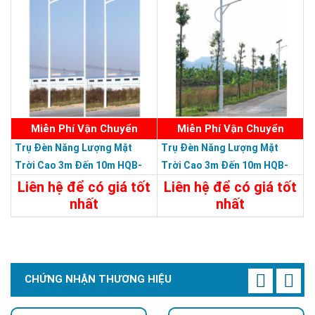
Miễn Phí Vận Chuyển
Miễn Phí Vận Chuyển
Trụ Đèn Năng Lượng Mặt
Trụ Đèn Năng Lượng Mặt
Trời Cao 3m Đến 10m HQB-
Trời Cao 3m Đến 10m HQB-
27L0310M - Trụ Đèn Lắp Ráp
26L0310M - Trụ Đèn Lắp Ráp
Liên hệ để có giá tốt
Liên hệ để có giá tốt
Đa Năng Chiều Cao 3m Đến
Đa Năng Chiều Cao 3m Đến
nhất
nhất
10m
10m
Chi Tiết
Liên Hệ
Chi Tiết
Liên Hệ
CHỨNG NHẬN THƯƠNG HIỆU