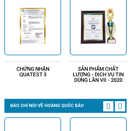
CHỨNG NHẬN
SẢN PHẨM CHẤT
QUATEST 3
LƯỢNG - DỊCH VỤ TIN
DÙNG LẦN VII - 2020
BÁO CHÍ NÓI VỀ HOÀNG QUỐC BẢO