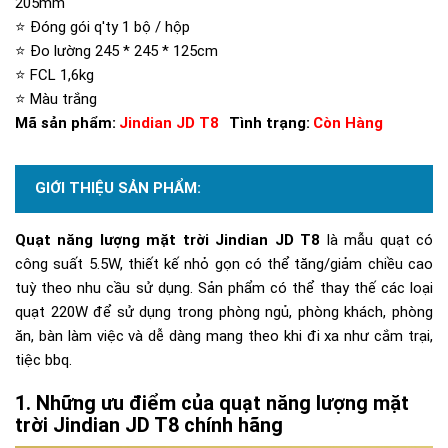
205mm
⭐ Đóng gói q'ty
1 bộ / hộp
⭐ Đo lường
245 * 245 * 125cm
⭐ FCL
1,6kg
⭐ Màu trắng
Mã sản phẩm:
Jindian JD T8
Tình trạng:
Còn Hàng
GIỚI THIỆU SẢN PHẨM:
Quạt năng lượng mặt trời Jindian JD T8
là mẫu quạt có
công suất 5.5W, thiết kế nhỏ gọn có thể tăng/giảm chiều cao
tuỳ theo nhu cầu sử dụng. Sản phẩm có thể thay thế các loại
quạt 220W để sử dụng trong phòng ngủ, phòng khách, phòng
ăn, bàn làm việc và dễ dàng mang theo khi đi xa như cắm trại,
tiệc bbq.
Những ưu điểm của quạt năng lượng mặt
trời Jindian JD T8 chính hãng