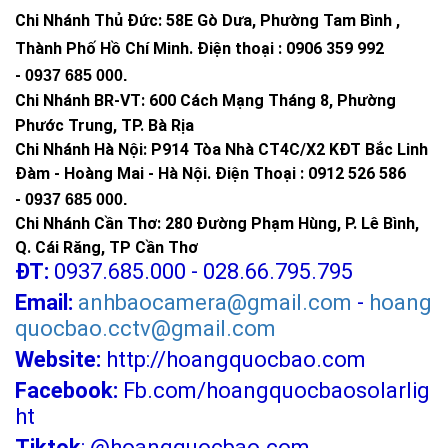
Chi Nhánh Thủ Đức:
58E Gò Dưa, Phường Tam Bình ,
Thành Phố Hồ Chí Minh
.
Điện thoại : 0906 359 992
-
0937 685 000
.
Chi Nhánh BR-VT:
600 Cách Mạng Tháng 8, Phường
Phước Trung, TP. Bà Rịa
Chi Nhánh Hà Nội: P914 Tòa Nhà CT4C/X2 KĐT Bắc Linh
Đàm - Hoàng Mai - Hà Nội.
Điện Thoại : 0912 526 586
-
0937 685 000.
Chi Nhánh Cần Thơ: 280 Đường Phạm Hùng, P. Lê Bình,
Q. Cái Răng, TP Cần Thơ
ĐT:
0937.685.000 - 028.66.795.795
Email:
anhbaocamera@gmail.com
-
hoang
quocbao.cctv@gmail.com
Website:
http://hoangquocbao.com
Facebook:
Fb.com/hoangquocbaosolarlig
ht
Tiktok
:
@hoangquocbao.com