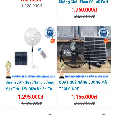
Cấu tạo của quạt năng lượng mặt trời
Không Chổi Than SOLAR FAN
1.320.000đ
Jindian JD T8
DC
1.760.000đ
Chi Tiết
Đặt Mua
2.200.000đ
Chi Tiết
Đặt Mua
23%
49%
Quạt 25W - Quạt Năng Lượng
QUẠT QUỲ NĂNG LƯỢNG MẶT
Mặt Trời 12V Điều Khiển Từ
TRỜI GIÁ RẺ
Xa JD T919
1.295.000đ
1.155.000đ
1.700.000đ
2.300.000đ
Chi Tiết
Đặt Mua
Chi Tiết
Đặt Mua