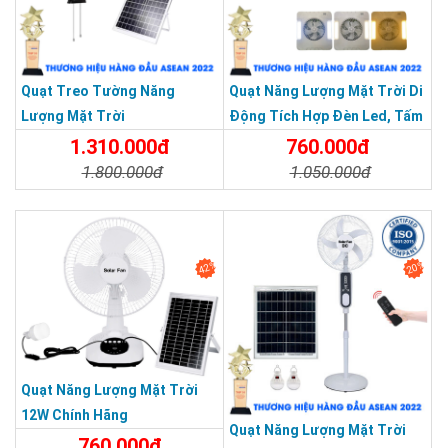
khoảng 4 giờ ở cấp độ 3 và
⭐
Thời lượng
khoảng 8 giờ ở cấp độ 1
⭐
Chế độ chức năng
USB
Quạt Treo Tường Năng
Quạt Năng Lượng Mặt Trời Di
Lượng Mặt Trời
Động Tích Hợp Đèn Led, Tấm
⭐
Kích thước quạt
202mm * 202mm * 92mm
Pin Gấp Gọn
1.310.000đ
760.000đ
1.800.000đ
1.050.000đ
⭐
Kích thước bảng điều
235 * 205mm
khiển năng lượng mặt trời
Chi Tiết
Đặt Mua
Chi Tiết
Đặt Mua
⭐
Đóng gói q'ty
1 bộ / hộp
42%
20%
⭐
Đo lường
245 * 245 * 125cm
⭐
FCL
1,6kg
⭐
Màu sắc sản phẩm
trắng
Quạt Năng Lượng Mặt Trời
12W Chính Hãng
Quạt Năng Lượng Mặt Trời
760.000đ