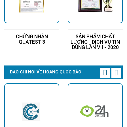
CHỨNG NHẬN
SẢN PHẨM CHẤT
QUATEST 3
LƯỢNG - DỊCH VỤ TIN
DÙNG LẦN VII - 2020
BÁO CHÍ NÓI VỀ HOÀNG QUỐC BẢO