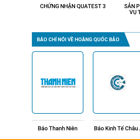
CHỨNG NHẬN QUATEST 3
SẢN P
VỤ 
BÁO CHÍ NÓI VỀ HOÀNG QUỐC BẢO
n Trí
Báo Thanh Niên
Báo Kinh Tế Châu