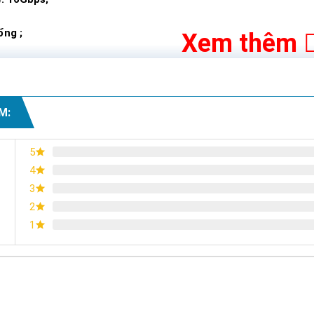
̉ng ;
Xem thêm
M:
5
4
3
2
1