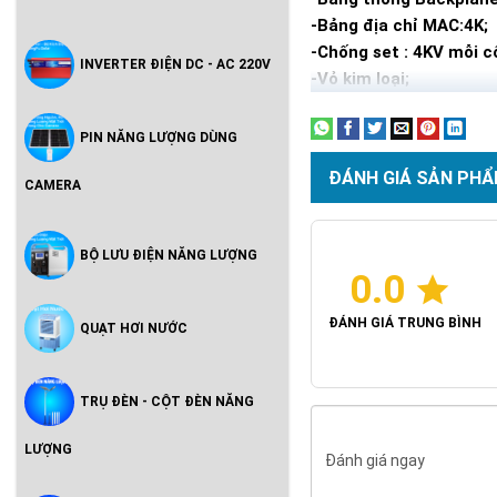
-Bảng địa chỉ MAC:4K;
-Chống set : 4KV mỗi cô
INVERTER ĐIỆN DC - AC 220V
-Vỏ kim loại;
PIN NĂNG LƯỢNG DÙNG
ĐÁNH GIÁ SẢN PHẨ
CAMERA
BỘ LƯU ĐIỆN NĂNG LƯỢNG
0.0
ĐÁNH GIÁ TRUNG BÌNH
QUẠT HƠI NƯỚC
TRỤ ĐÈN - CỘT ĐÈN NĂNG
LƯỢNG
Đánh giá ngay