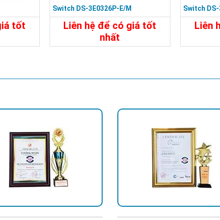
Switch DS-3E0326P-E/M
Switch DS
iá tốt
Liên hệ để có giá tốt
Liên 
nhất
đ
11.930.000đ
Đặt Mua
Chi Tiết
Đặt Mua
Chi Tiế