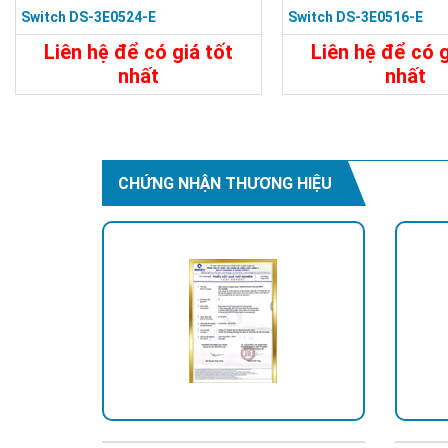
Switch DS-3E0524-E
Switch DS-3E0516-E
Liên hệ để có giá tốt
Liên hệ để có g
nhất
nhất
7.480.000đ
5.450.000
Chi Tiết
Đặt Mua
Chi Tiết
CHỨNG NHẬN THƯƠNG HIỆU