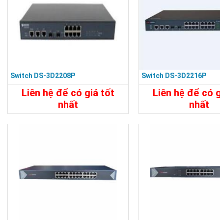
Switch DS-3D2208P
Switch DS-3D2216P
Liên hệ để có giá tốt
Liên hệ để có g
nhất
nhất
15.680.000đ
24.890.000
Chi Tiết
Đặt Mua
Chi Tiết