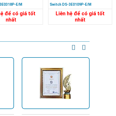
-3E0318P-E/M
Switch DS-3E0109P-E/M
hệ để có giá tốt
Liên hệ để có giá tốt
nhất
nhất
9.200.000đ
3.570.000đ
t
Đặt Mua
Chi Tiết
Đặt Mua