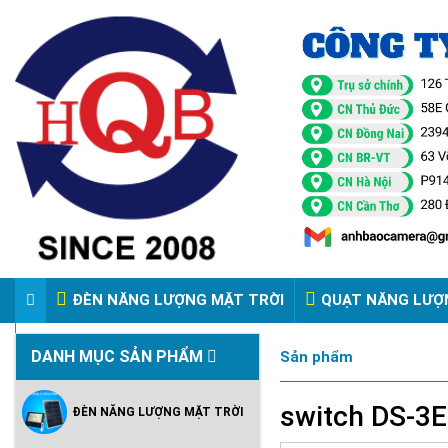
ĐÈN NĂNG LƯỢNG MẶT TRỜI
QUẠT NĂNG LƯỢ
VIDEO ĐÈN PHA ĐIỆN 220V
DANH MỤC SẢN PHẨM
Sản phẩm
switch DS-3
ĐÈN NĂNG LƯỢNG MẶT TRỜI