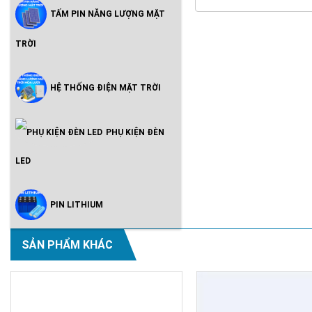
TẤM PIN NĂNG LƯỢNG MẶT
TRỜI
HỆ THỐNG ĐIỆN MẶT TRỜI
PHỤ KIỆN ĐÈN
LED
PIN LITHIUM
SẢN PHẨM KHÁC