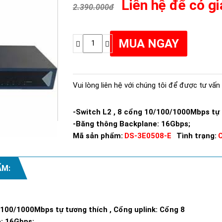
Liên hệ để có gi
2.390.000đ
Vui lòng liên hệ với chúng tôi để được tư vấn 
-Switch L2 , 8 cổng 10/100/1000Mbps tự t
-Băng thông Backplane: 16Gbps;
Mã sản phẩm:
DS-3E0508-E
Tình trạng:
ẨM:
/100/1000Mbps tự tương thích , Cổng uplink: Cổng 8
: 16Gbps;