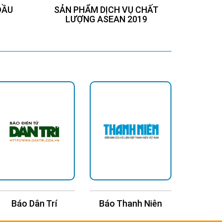
ĐẦU
SẢN PHẨM DỊCH VỤ CHẤT
Chứng
LƯỢNG ASEAN 2019
Báo Dân Trí
Báo Thanh Niên
Báo Kin