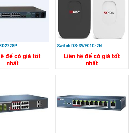
-3D2228P
Switch DS-3WF01C-2N
hệ để có giá tốt
Liên hệ để có giá tốt
nhất
nhất
29.320.000đ
8.860.000đ
t
Đặt Mua
Chi Tiết
Đặt Mua