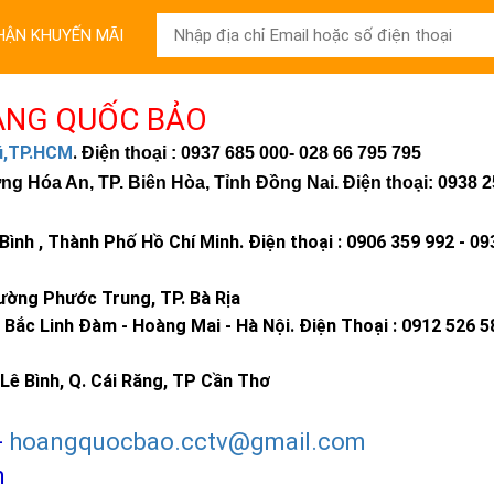
HẬN KHUYẾN MÃI
ÀNG QUỐC BẢO
hú,TP.HCM
.
Điện thoại : 0937 685 000
- 028 66 795 795
 Hóa An, TP. Biên Hòa, Tỉnh Đồng Nai. Điện thoại: 0938 2
ình , Thành Phố Hồ Chí Minh
.
Điện thoại : 0906 359 992 -
09
ờng Phước Trung, TP. Bà Rịa
Bắc Linh Đàm - Hoàng Mai - Hà Nội.
Điện Thoại : 0912 526 5
Lê Bình, Q. Cái Răng, TP Cần Thơ
-
hoangquocbao.cctv@gmail.com
m