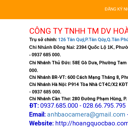
ĐĂNG KÝ N
CÔNG TY TNHH TM DV HO
Trụ sở chính:
126 Tân Quý,P.Tân Qúy,Q.Tân P
Chi Nhánh Đồng Nai: 2394 Quốc Lộ 1K, Phường
-
0937 685 000
.
Chi Nhánh Thủ Đức:
58E Gò Dưa, Phường Tam B
000
.
Chi Nhánh BR-VT:
600 Cách Mạng Tháng 8, Phư
Chi Nhánh Hà Nội: P914 Tòa Nhà CT4C/X2 KĐT 
-
0937 685 000.
Chi Nhánh Cần Thơ: 280 Đường Phạm Hùng, P. 
ĐT:
0937.685.000 - 028.66.795.795
Email:
anhbaocamera@gmail.com
Website:
http://hoangquocbao.co