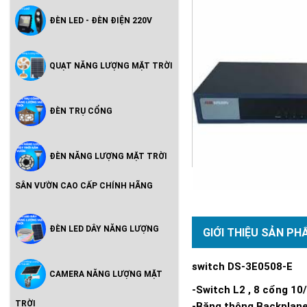
ĐÈN LED - ĐÈN ĐIỆN 220V
QUẠT NĂNG LƯỢNG MẶT TRỜI
ĐÈN TRỤ CỔNG
ĐÈN NĂNG LƯỢNG MẶT TRỜI
SÂN VƯỜN CAO CẤP CHÍNH HÃNG
ĐÈN LED DÂY NĂNG LƯỢNG
GIỚI THIỆU SẢN PH
switch DS-3E0508-E
CAMERA NĂNG LƯỢNG MẶT
-Switch L2 , 8 cổng 10
TRỜI
-Băng thông Backplane