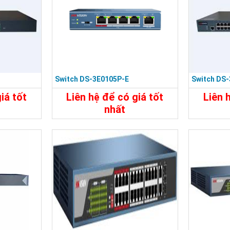
Switch DS-3E0105P-E
Switch DS
iá tốt
Liên hệ để có giá tốt
Liên 
nhất
đ
2.110.000đ
Đặt Mua
Chi Tiết
Đặt Mua
Chi Tiế