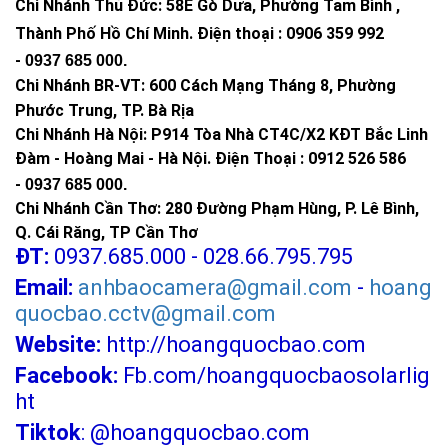
Chi Nhánh Thủ Đức:
58E Gò Dưa, Phường Tam Bình ,
Thành Phố Hồ Chí Minh
.
Điện thoại : 0906 359 992
-
0937 685 000
.
Chi Nhánh BR-VT:
600 Cách Mạng Tháng 8, Phường
Phước Trung, TP. Bà Rịa
Chi Nhánh Hà Nội: P914 Tòa Nhà CT4C/X2 KĐT Bắc Linh
Đàm - Hoàng Mai - Hà Nội.
Điện Thoại : 0912 526 586
-
0937 685 000.
Chi Nhánh Cần Thơ: 280 Đường Phạm Hùng, P. Lê Bình,
Q. Cái Răng, TP Cần Thơ
ĐT:
0937.685.000 - 028.66.795.795
Email:
anhbaocamera@gmail.com
-
hoang
quocbao.cctv@gmail.com
Website:
http://hoangquocbao.com
Facebook:
Fb.com/hoangquocbaosolarlig
ht
Tiktok
:
@hoangquocbao.com