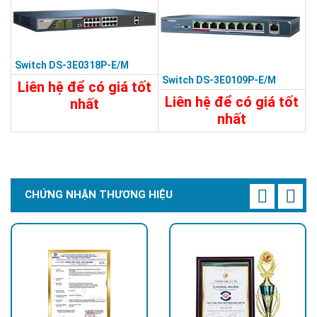
Switch DS-3E0318P-E/M
Switch DS-3E0109P-E/M
Liên hệ để có giá tốt
Liên hệ để có giá tốt
nhất
nhất
9.200.000đ
3.570.000đ
Chi Tiết
Đặt Mua
Chi Tiết
Đặt Mua
CHỨNG NHẬN THƯƠNG HIỆU