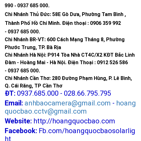
990 -
0937 685 000
.
Chi Nhánh Thủ Đức:
58E Gò Dưa, Phường Tam Bình ,
Thành Phố Hồ Chí Minh
.
Điện thoại : 0906 359 992
-
0937 685 000
.
Chi Nhánh BR-VT:
600 Cách Mạng Tháng 8, Phường
Phước Trung, TP. Bà Rịa
Chi Nhánh Hà Nội: P914 Tòa Nhà CT4C/X2 KĐT Bắc Linh
Đàm - Hoàng Mai - Hà Nội.
Điện Thoại : 0912 526 586
-
0937 685 000.
Chi Nhánh Cần Thơ: 280 Đường Phạm Hùng, P. Lê Bình,
Q. Cái Răng, TP Cần Thơ
ĐT:
0937.685.000 - 028.66.795.795
Email:
anhbaocamera@gmail.com
-
hoang
quocbao.cctv@gmail.com
Website:
http://hoangquocbao.com
Facebook:
Fb.com/hoangquocbaosolarlig
ht