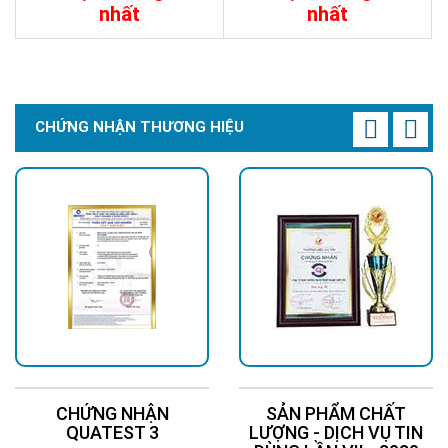
nhất
nhất
1.200.000đ
750.000đ
Chi Tiết
Đặt Mua
Chi Tiết
Đặt Mua
CHỨNG NHẬN THƯƠNG HIỆU
CHỨNG NHẬN
SẢN PHẨM CHẤT
QUATEST 3
LƯỢNG - DỊCH VỤ TIN