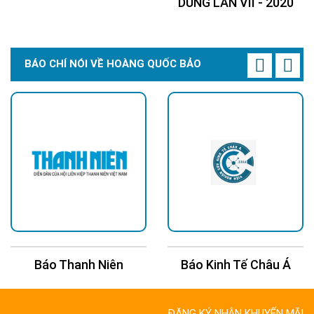
DÙNG LẦN VII - 2020
BÁO CHÍ NÓI VỀ HOÀNG QUỐC BẢO
Báo Thanh Niên
Báo Kinh Tế Châu Á
ĐĂNG KÝ NHẬN KHUYẾN MÃI