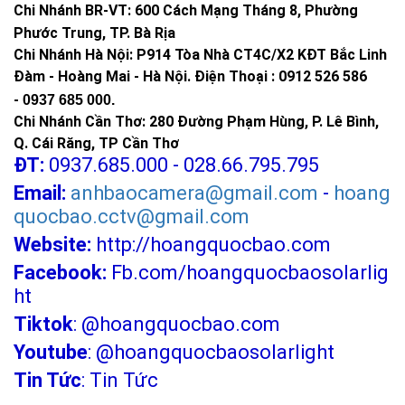
Chi Nhánh BR-VT:
600 Cách Mạng Tháng 8, Phường
Phước Trung, TP. Bà Rịa
Chi Nhánh Hà Nội: P914 Tòa Nhà CT4C/X2 KĐT Bắc Linh
Đàm - Hoàng Mai - Hà Nội.
Điện Thoại : 0912 526 586
-
0937 685 000.
Chi Nhánh Cần Thơ: 280 Đường Phạm Hùng, P. Lê Bình,
Q. Cái Răng, TP Cần Thơ
ĐT:
0937.685.000 - 028.66.795.795
Email:
anhbaocamera@gmail.com
-
hoang
quocbao.cctv@gmail.com
Website:
http://hoangquocbao.com
Facebook:
Fb.com/hoangquocbaosolarlig
ht
Tiktok
:
@hoangquocbao.com
Youtube
:
@hoangquocbaosolarlight
Tin Tức
:
Tin Tức