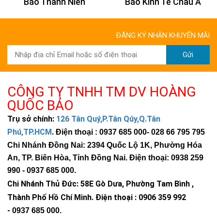
Báo Thanh Niên
Báo Kinh Tế Châu Á
ĐĂNG KÝ NHẬN KHUYẾN MÃI
Gửi
CÔNG TY TNHH TM DV HOÀNG
QUỐC BẢO
Trụ sở chính:
126 Tân Quý,P.Tân Qúy,Q.Tân
Phú,TP.HCM
.
Điện thoại : 0937 685 000
- 028 66 795 795
Chi Nhánh Đồng Nai: 2394 Quốc Lộ 1K, Phường Hóa
An, TP. Biên Hòa, Tỉnh Đồng Nai. Điện thoại: 0938 259
990 -
0937 685 000
.
Chi Nhánh Thủ Đức:
58E Gò Dưa, Phường Tam Bình ,
Thành Phố Hồ Chí Minh
.
Điện thoại : 0906 359 992
-
0937 685 000
.