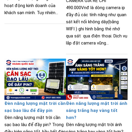
CAMERA GIÁ RẺ CHỈ
hoạt động kinh doanh của
490.000Vnđ là dòng camera ip
khách sạn mình. Tuy nhiên...
đầy đủ các tính năng như quan
sát kết nối không dây(bằng
WIFI ) ghi hình bằng thẻ nhớ
qua sát qua điện thoại. Dịch vụ
lắp đặt camera vũng...
Đèn năng lượng mặt trời cần
Đèn năng lượng mặt trời ánh
sạc bao lâu để đầy pin
sáng trắng hay vàng tốt
Đèn năng lượng mặt trời cần
hơn?
sạc bao lâu để đầy pin? Trong
Đèn năng lượng mặt trời ánh
điều kiện nắng tốt, hầu hết đèn
sáng trắng hay vàng tốt hơn?