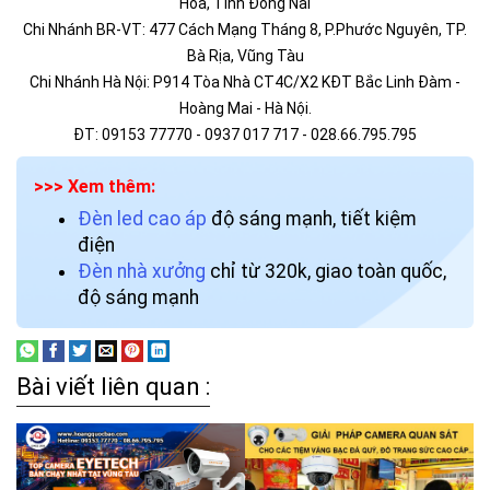
Hoà, Tỉnh Đồng Nai
Chi Nhánh BR-VT: 477 Cách Mạng Tháng 8, P.Phước Nguyên, TP.
Bà Rịa, Vũng Tàu
Chi Nhánh Hà Nội: P914 Tòa Nhà CT4C/X2 KĐT Bắc Linh Đàm -
Hoàng Mai - Hà Nội.
ĐT: 09153 77770 - 0937 017 717 - 028.66.795.795
>>> Xem thêm:
Đèn led cao áp
độ sáng mạnh, tiết kiệm
điện
Đèn nhà xưởng
chỉ từ 320k, giao toàn quốc,
độ sáng mạnh
Bài viết liên quan :