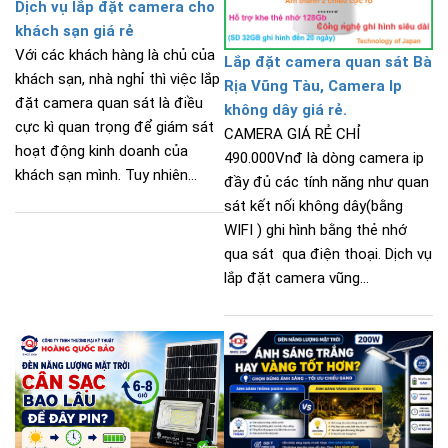
Dịch vụ lắp đặt camera cho
khách sạn giá rẻ
Với các khách hàng là chủ của
Lắp đặt camera quan sát Bà
khách sạn, nhà nghỉ thì việc lắp
Rịa Vũng Tàu, Camera Ip
đặt camera quan sát là điều
không dây giá rẻ.
cực kì quan trọng để giám sát
CAMERA GIÁ RẺ CHỈ
hoạt động kinh doanh của
490.000Vnđ là dòng camera ip
khách sạn mình. Tuy nhiên...
đầy đủ các tính năng như quan
sát kết nối không dây(bằng
WIFI ) ghi hình bằng thẻ nhớ
qua sát qua điện thoại. Dịch vụ
lắp đặt camera vũng...