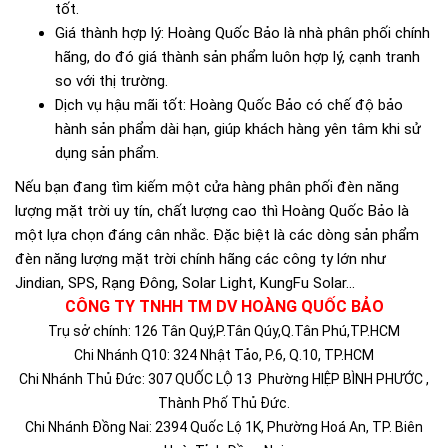
tốt.
Giá thành hợp lý: Hoàng Quốc Bảo là nhà phân phối chính
hãng, do đó giá thành sản phẩm luôn hợp lý, cạnh tranh
so với thị trường.
Dịch vụ hậu mãi tốt: Hoàng Quốc Bảo có chế độ bảo
hành sản phẩm dài hạn, giúp khách hàng yên tâm khi sử
dụng sản phẩm.
Nếu bạn đang tìm kiếm một cửa hàng phân phối đèn năng
lượng mặt trời uy tín, chất lượng cao thì Hoàng Quốc Bảo là
một lựa chọn đáng cân nhắc. Đặc biệt là các dòng sản phẩm
đèn năng lượng mặt trời chính hãng các công ty lớn như
Jindian, SPS, Rạng Đông, Solar Light, KungFu Solar...
CÔNG TY TNHH TM DV HOÀNG QUỐC BẢO
Trụ sở chính: 126 Tân Quý,P.Tân Qúy,Q.Tân Phú,TP.HCM
Chi Nhánh Q10: 324 Nhật Tảo, P.6, Q.10, TP.HCM
Chi Nhánh Thủ Đức: 307 QUỐC LỘ 13 Phường HIỆP BÌNH PHƯỚC ,
Thành Phố Thủ Đức.
Chi Nhánh Đồng Nai: 2394 Quốc Lộ 1K, Phường Hoá An, TP. Biên