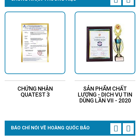
CHỨNG NHẬN
SẢN PHẨM CHẤT
QUATEST 3
LƯỢNG - DỊCH VỤ TIN
DÙNG LẦN VII - 2020
BÁO CHÍ NÓI VỀ HOÀNG QUỐC BẢO