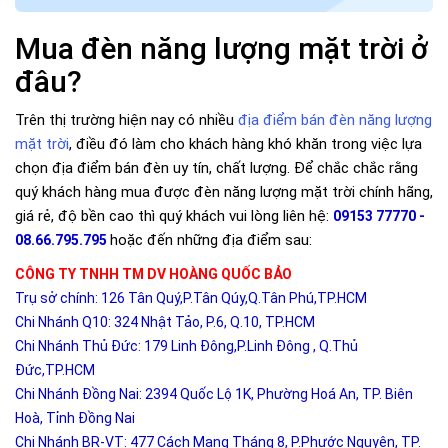
Mua đèn năng lượng mặt trời ở
đâu?
Trên thị trường hiện nay có nhiều
địa điểm bán đèn năng lượng
mặt trời
, điều đó làm cho khách hàng khó khăn trong việc lựa
chọn địa điểm bán đèn uy tín, chất lượng. Để chắc chắc rằng
quý khách hàng mua được đèn năng lượng mặt trời chính hãng,
giá rẻ, độ bền cao thì quý khách vui lòng liên hệ:
09153 77770 -
hoặc đến những địa điểm sau:
08.66.795.795
CÔNG TY TNHH TM DV HOÀNG QUỐC BẢO
Trụ sở chính: 126 Tân Quý,P.Tân Qúy,Q.Tân Phú,TP.HCM
Chi Nhánh Q10: 324 Nhật Tảo, P.6, Q.10, TP.HCM
Chi Nhánh Thủ Đức: 179 Linh Đông,P.Linh Đông , Q.Thủ
Đức,TP.HCM
Chi Nhánh Đồng Nai: 2394 Quốc Lộ 1K, Phường Hoá An, TP. Biên
Hoà, Tỉnh Đồng Nai
Chi Nhánh BR-VT: 477 Cách Mạng Tháng 8, P.Phước Nguyên, TP.