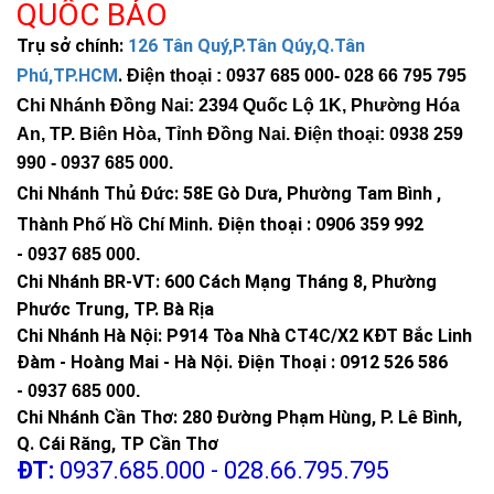
QUỐC BẢO
Trụ sở chính:
126 Tân Quý,P.Tân Qúy,Q.Tân
Phú,TP.HCM
.
Điện thoại : 0937 685 000
- 028 66 795 795
Chi Nhánh Đồng Nai: 2394 Quốc Lộ 1K, Phường Hóa
An, TP. Biên Hòa, Tỉnh Đồng Nai. Điện thoại: 0938 259
990 -
0937 685 000
.
Chi Nhánh Thủ Đức:
58E Gò Dưa, Phường Tam Bình ,
Thành Phố Hồ Chí Minh
.
Điện thoại : 0906 359 992
-
0937 685 000
.
Chi Nhánh BR-VT:
600 Cách Mạng Tháng 8, Phường
Phước Trung, TP. Bà Rịa
Chi Nhánh Hà Nội: P914 Tòa Nhà CT4C/X2 KĐT Bắc Linh
Đàm - Hoàng Mai - Hà Nội.
Điện Thoại : 0912 526 586
-
0937 685 000.
Chi Nhánh Cần Thơ: 280 Đường Phạm Hùng, P. Lê Bình,
Q. Cái Răng, TP Cần Thơ
ĐT:
0937.685.000 - 028.66.795.795