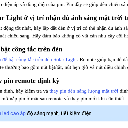
 điện áp và dòng điện của pin. Pin đầy sẽ giúp đèn chiếu sá
r Light ở vị trí nhận đủ ánh sáng mặt trời t
 động tốt nhất, hãy lắp đặt đèn ở vị trí có thể nhận đủ ánh s
suất chiếu sáng. Hãy đảm bảo không có vật cản như cây cối h
bật công tắc trên đèn
để bật công tắc trên đèn Solar Light
. Remote giúp bạn dễ dà
ote thường bao gồm nút bật/tắt, nút hẹn giờ và nút điều chỉnh 
y pin remote định kỳ
n định, hãy kiểm tra và
thay pin đèn năng lượng mặt trời
định
 mở nắp pin ở mặt sau remote và thay pin mới khi cần thiết.
 led cao áp
độ sáng mạnh, tiết kiệm điện