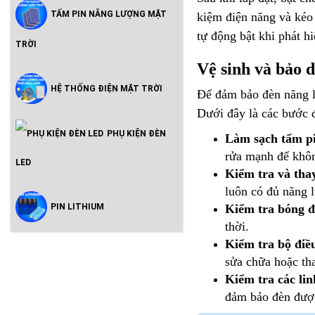
TẤM PIN NĂNG LƯỢNG MẶT
kiệm điện năng và kéo 
tự động bật khi phát h
TRỜI
Vệ sinh và bảo 
HỆ THỐNG ĐIỆN MẶT TRỜI
Để đảm bảo đèn năng lư
Dưới đây là các bước đ
PHỤ KIỆN ĐÈN
Làm sạch tấm pi
rửa mạnh để khôn
LED
Kiểm tra và tha
luôn có đủ năng 
PIN LITHIUM
Kiểm tra bóng 
thời.
Kiểm tra bộ điề
sửa chữa hoặc th
Kiểm tra các li
đảm bảo đèn được