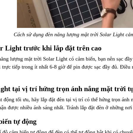
Cách sử dụng đèn năng lượng mặt trời Solar Light cảm
r Light trước khi lắp đặt trên cao
năng lượng mặt trời Solar Light có cảm biến, bạn nên sạc đầ
ời trực tiếp trong ít nhất 6-8 giờ để pin được sạc đầy đủ. Điề
ght tại vị trí hứng trọn ánh nắng mặt trời t
t động tối ưu, hãy lắp đặt đèn tại vị trí có thể hứng trọn ánh
hận được nhiều ánh sáng nhất. Tránh lắp đặt đèn ở những nơ
biến tự động
hế độ cảm biến tự động để đèn có thể tự động bật khi có chuy