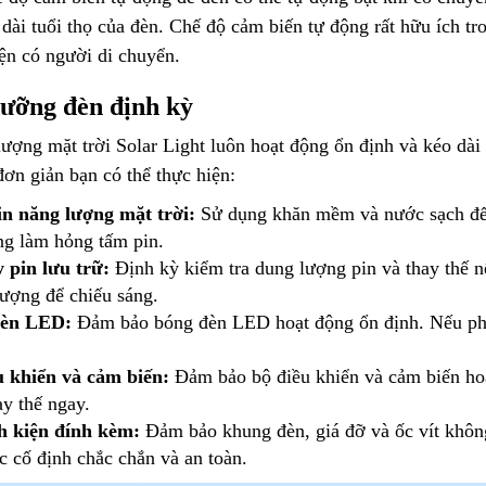
dài tuổi thọ của đèn. Chế độ cảm biến tự động rất hữu ích tr
iện có người di chuyển.
dưỡng đèn định kỳ
ợng mặt trời Solar Light luôn hoạt động ổn định và kéo dài tu
ơn giản bạn có thể thực hiện:
n năng lượng mặt trời:
Sử dụng khăn mềm và nước sạch để l
g làm hỏng tấm pin.
y pin lưu trữ:
Định kỳ kiểm tra dung lượng pin và thay thế n
lượng để chiếu sáng.
đèn LED:
Đảm bảo bóng đèn LED hoạt động ổn định. Nếu phát
u khiển và cảm biến:
Đảm bảo bộ điều khiển và cảm biến hoạ
ay thế ngay.
nh kiện đính kèm:
Đảm bảo khung đèn, giá đỡ và ốc vít không
 cố định chắc chắn và an toàn.