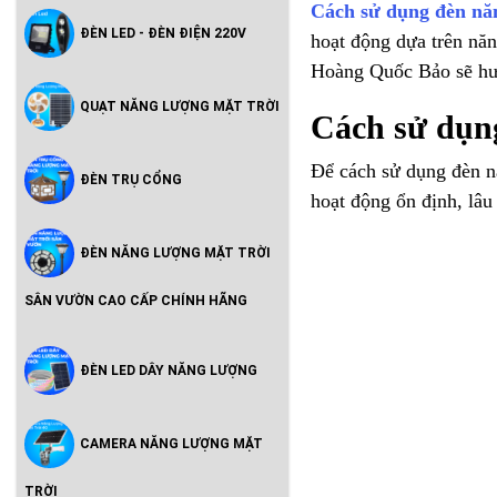
Cách sử dụng đèn năn
ĐÈN LED - ĐÈN ĐIỆN 220V
hoạt động dựa trên năn
Hoàng Quốc Bảo sẽ hướ
QUẠT NĂNG LƯỢNG MẶT TRỜI
Cách sử dụng
Để cách sử dụng đèn n
ĐÈN TRỤ CỔNG
hoạt động ổn định, lâu
ĐÈN NĂNG LƯỢNG MẶT TRỜI
SÂN VƯỜN CAO CẤP CHÍNH HÃNG
ĐÈN LED DÂY NĂNG LƯỢNG
CAMERA NĂNG LƯỢNG MẶT
TRỜI