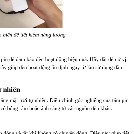
 biến để tiết kiệm năng lượng
y pin để đảm bảo đèn hoạt động hiệu quả. Hãy đặt đèn ở vị
u này giúp đèn hoạt động ổn định ngay từ lần sử dụng đầu
ự nhiên
 nắng mặt trời tự nhiên. Điều chỉnh góc nghiêng của tấm pin
i có bóng râm hoặc ánh sáng từ các nguồn đèn khác.
ển động và tắt khi không có chuyển động. Điều này giúp tiết