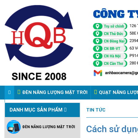
ĐÈN NĂNG LƯỢNG MẶT TRỜI
QUẠT NĂNG LƯỢ
VIDEO ĐÈN PHA ĐIỆN 220V
DANH MỤC SẢN PHẨM
TIN TỨC
Cách sử dụng
ĐÈN NĂNG LƯỢNG MẶT TRỜI