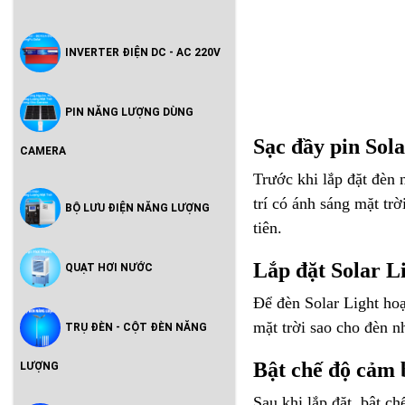
INVERTER ĐIỆN DC - AC 220V
PIN NĂNG LƯỢNG DÙNG
Sạc đầy pin Sola
CAMERA
Trước khi lắp đặt đèn 
trí có ánh sáng mặt tr
BỘ LƯU ĐIỆN NĂNG LƯỢNG
tiên.
Lắp đặt Solar Li
QUẠT HƠI NƯỚC
Để đèn Solar Light hoạ
mặt trời sao cho đèn n
TRỤ ĐÈN - CỘT ĐÈN NĂNG
Bật chế độ cảm 
LƯỢNG
Sau khi lắp đặt, bật c