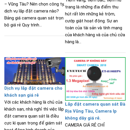
Tiệm vàng, tiệm bạc, tiệm nữ
– Vũng Tàu? Nên chọn công ty,
trang là những địa điểm thu
dịch vụ lắp đặt camera nào?
hút rất lớn những kẻ trộm,
Bảng giá camera quan sát trọn
cướp giật hoạt động. Sự an
bộ giá rẻ Quy trình...
toàn của tài sản và tính mạng
của khách hàng và của chủ cửa
hàng là...
Dịch vụ lắp đặt camera cho
khách sạn giá rẻ
Với các khách hàng là chủ của
Lắp đặt camera quan sát Bà
khách sạn, nhà nghỉ thì việc lắp
Rịa Vũng Tàu, Camera Ip
đặt camera quan sát là điều
không dây giá rẻ.
cực kì quan trọng để giám sát
CAMERA GIÁ RẺ CHỈ
hoạt động kinh doanh của