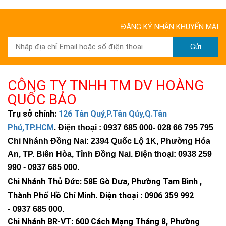
ĐĂNG KÝ NHẬN KHUYẾN MÃI
Gửi
CÔNG TY TNHH TM DV HOÀNG
QUỐC BẢO
Trụ sở chính:
126 Tân Quý,P.Tân Qúy,Q.Tân
Phú,TP.HCM
.
Điện thoại : 0937 685 000
- 028 66 795 795
Chi Nhánh Đồng Nai: 2394 Quốc Lộ 1K, Phường Hóa
An, TP. Biên Hòa, Tỉnh Đồng Nai. Điện thoại: 0938 259
990 -
0937 685 000
.
Chi Nhánh Thủ Đức:
58E Gò Dưa, Phường Tam Bình ,
Thành Phố Hồ Chí Minh
.
Điện thoại : 0906 359 992
-
0937 685 000
.
Chi Nhánh BR-VT:
600 Cách Mạng Tháng 8, Phường