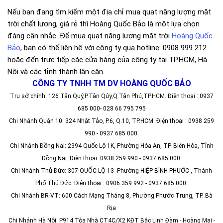
Nếu bạn đang tìm kiếm một địa chỉ mua quạt năng lượng mặt
trời chất lượng, giá rẻ thì Hoàng Quốc Bảo là một lựa chọn
đáng cân nhắc. Để mua quạt năng lượng mặt trời
Hoàng Quốc
Bảo
, bạn có thể liên hệ với công ty qua hotline: 0908 999 212
hoặc đến trực tiếp các cửa hàng của công ty tại TP.HCM, Hà
Nội và các tỉnh thành lân cận.
CÔNG TY TNHH TM DV HOÀNG QUỐC BẢO
Trụ sở chính: 126 Tân Quý,P.Tân Qúy,Q.Tân Phú,TP.HCM. Điện thoại : 0937
685 000- 028 66 795 795
Chi Nhánh Quận 10: 324 Nhật Tảo, P.6, Q.10, TP.HCM. Điện thoại : 0938 259
990 - 0937 685 000.
Chi Nhánh Đồng Nai: 2394 Quốc Lộ 1K, Phường Hóa An, TP. Biên Hòa, Tỉnh
Đồng Nai. Điện thoại: 0938 259 990 - 0937 685 000.
Chi Nhánh Thủ Đức: 307 QUỐC LỘ 13 Phường HIỆP BÌNH PHƯỚC , Thành
Phố Thủ Đức. Điện thoại : 0906 359 992 - 0937 685 000.
Chi Nhánh BR-VT: 600 Cách Mạng Tháng 8, Phường Phước Trung, TP. Bà
Rịa
Chi Nhánh Hà Nội: P914 Tòa Nhà CT4C/X2 KĐT Bắc Linh Đàm - Hoàng Mai -