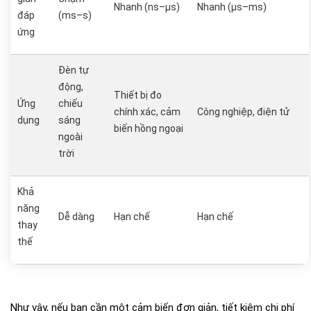
Nhanh (ns–µs)
Nhanh (µs–ms)
đáp
(ms–s)
ứng
Đèn tự
động,
Thiết bị đo
Ứng
chiếu
chính xác, cảm
Công nghiệp, điện tử
dụng
sáng
biến hồng ngoại
ngoài
trời
Khả
năng
Dễ dàng
Hạn chế
Hạn chế
thay
thế
Như vậy, nếu bạn cần một cảm biến đơn giản, tiết kiệm chi phí