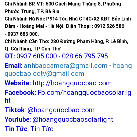
Chi Nhánh BR-VT:
600 Cách Mạng Tháng 8, Phường
Phước Trung, TP. Bà Rịa
Chi Nhánh Hà Nội: P914 Tòa Nhà CT4C/X2 KĐT Bắc Linh
Đàm - Hoàng Mai - Hà Nội.
Điện Thoại : 0912 526 586
-
0937 685 000.
Chi Nhánh Cần Thơ: 280 Đường Phạm Hùng, P. Lê Bình,
Q. Cái Răng, TP Cần Thơ
ĐT:
0937.685.000 - 028.66.795.795
Email:
anhbaocamera@gmail.com
-
hoang
quocbao.cctv@gmail.com
Website:
http://hoangquocbao.com
Facebook:
Fb.com/hoangquocbaosolarlig
ht
Tiktok
:
@hoangquocbao.com
Youtube
:
@hoangquocbaosolarlight
Tin Tức
:
Tin Tức