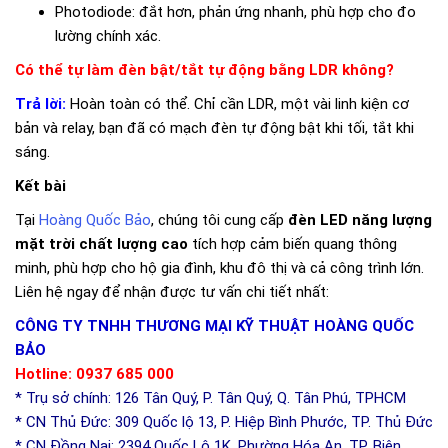
Photodiode: đắt hơn, phản ứng nhanh, phù hợp cho đo
lường chính xác.
Có thể tự làm đèn bật/tắt tự động bằng LDR không?
Trả lời:
Hoàn toàn có thể. Chỉ cần LDR, một vài linh kiện cơ
bản và relay, bạn đã có mạch đèn tự động bật khi tối, tắt khi
sáng.
Kết bài
Tại
Hoàng Quốc Bảo
, chúng tôi cung cấp
đèn LED năng lượng
mặt trời chất lượng cao
tích hợp cảm biến quang thông
minh, phù hợp cho hộ gia đình, khu đô thị và cả công trình lớn.
Liên hệ ngay để nhận được tư vấn chi tiết nhất:
CÔNG TY TNHH THƯƠNG MẠI KỸ THUẬT HOÀNG QUỐC
BẢO
Hotline: 0937 685 000
* Trụ sở chính: 126 Tân Quý, P. Tân Quý, Q. Tân Phú, TPHCM
* CN Thủ Đức: 309 Quốc lộ 13, P. Hiệp Bình Phước, TP. Thủ Đức
* CN Đồng Nai: 2394 Quốc Lộ 1K, Phường Hóa An, TP. Biên