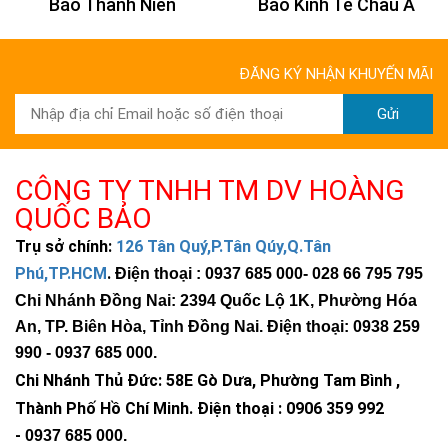
Báo Thanh Niên
Báo Kinh Tế Châu Á
ĐĂNG KÝ NHẬN KHUYẾN MÃI
Gửi
CÔNG TY TNHH TM DV HOÀNG
QUỐC BẢO
Trụ sở chính:
126 Tân Quý,P.Tân Qúy,Q.Tân
Phú,TP.HCM
.
Điện thoại : 0937 685 000
- 028 66 795 795
Chi Nhánh Đồng Nai: 2394 Quốc Lộ 1K, Phường Hóa
An, TP. Biên Hòa, Tỉnh Đồng Nai. Điện thoại: 0938 259
990 -
0937 685 000
.
Chi Nhánh Thủ Đức:
58E Gò Dưa, Phường Tam Bình ,
Thành Phố Hồ Chí Minh
.
Điện thoại : 0906 359 992
-
0937 685 000
.