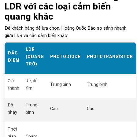
LDR với các loại cảm biến
quang khác
Để khách hàng dễ lựa chọn, Hoàng Quốc Bảo so sánh nhanh
giữa LDR và các cảm biến khác:
LDR
ĐẶC
(QUANG
PHOTODIODE
PHOTOTRANSISTOR
ĐIỂM
TRỞ)
Giá
Rẻ, dễ
Trung bình
Trung bình
thành
tìm
Độ
Trung
Cao
Cao
nhạy
bình
Thời
gian
Chậm