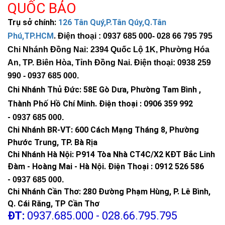
QUỐC BẢO
Trụ sở chính:
126 Tân Quý,P.Tân Qúy,Q.Tân
Phú,TP.HCM
.
Điện thoại : 0937 685 000
- 028 66 795 795
Chi Nhánh Đồng Nai: 2394 Quốc Lộ 1K, Phường Hóa
An, TP. Biên Hòa, Tỉnh Đồng Nai. Điện thoại: 0938 259
990 -
0937 685 000
.
Chi Nhánh Thủ Đức:
58E Gò Dưa, Phường Tam Bình ,
Thành Phố Hồ Chí Minh
.
Điện thoại : 0906 359 992
-
0937 685 000
.
Chi Nhánh BR-VT:
600 Cách Mạng Tháng 8, Phường
Phước Trung, TP. Bà Rịa
Chi Nhánh Hà Nội: P914 Tòa Nhà CT4C/X2 KĐT Bắc Linh
Đàm - Hoàng Mai - Hà Nội.
Điện Thoại : 0912 526 586
-
0937 685 000.
Chi Nhánh Cần Thơ: 280 Đường Phạm Hùng, P. Lê Bình,
Q. Cái Răng, TP Cần Thơ
ĐT:
0937.685.000 - 028.66.795.795