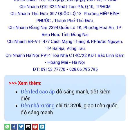
Chi Nhánh Q10: 324 Nhật Tảo, P.6, Q.10, TP.HCM
Chi Nhánh Thủ Đức: 307 QUỐC LỘ 13 Phường HIỆP BÌNH
PHƯỚC , Thành Phố Thủ Đức.
Chi Nhánh Đồng Nai: 2394 Quốc Lộ 1K, Phường Hoá An, TP.
Biên Hoà, Tỉnh Đồng Nai
Chi Nhánh BR-VT: 477 Cách Mạng Tháng 8, P.Phước Nguyên,
TP. Bà Rịa, Vũng Tàu
Chi Nhánh Hà Nội: P914 Tòa Nhà CT4C/X2 KĐT Bắc Linh Đàm
- Hoàng Mai - Hà Nội.
ĐT: 09153 77770 - 028.66.795.795
>>> Xem thêm:
Đèn led cao áp
độ sáng mạnh, tiết kiệm
điện
Đèn nhà xưởng
chỉ từ 320k, giao toàn quốc,
độ sáng mạnh