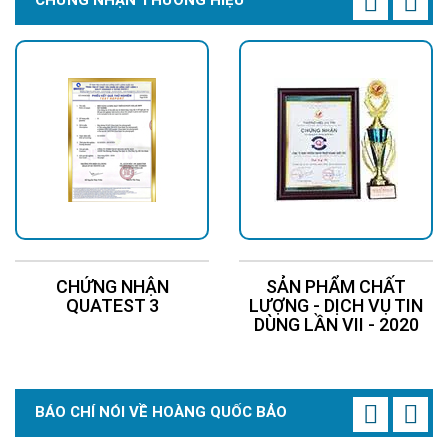
CHỨNG NHẬN THƯƠNG HIỆU
CHỨNG NHẬN
SẢN PHẨM CHẤT
QUATEST 3
LƯỢNG - DỊCH VỤ TIN
DÙNG LẦN VII - 2020
BÁO CHÍ NÓI VỀ HOÀNG QUỐC BẢO