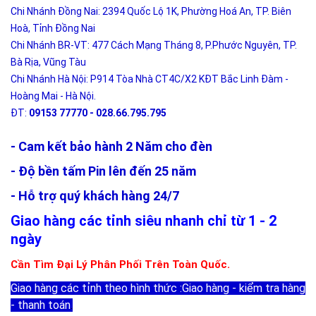
Chi Nhánh Đồng Nai: 2394 Quốc Lộ 1K, Phường Hoá An, TP. Biên
Hoà, Tỉnh Đồng Nai
Chi Nhánh BR-VT: 477 Cách Mạng Tháng 8, P.Phước Nguyên, TP.
Bà Rịa, Vũng Tàu
Chi Nhánh Hà Nội: P914 Tòa Nhà CT4C/X2 KĐT Bắc Linh Đàm -
Hoàng Mai - Hà Nội.
ĐT:
09153 77770 - 028.66.795.795
- Cam kết bảo hành 2 Năm cho đèn
- Độ bền tấm Pin lên đến 25 năm
- Hỗ trợ quý khách hàng 24/7
Giao hàng các tỉnh siêu nhanh chỉ từ 1 - 2
ngày
Cần Tìm Đại Lý Phân Phối Trên Toàn Quốc.
Giao hàng các tỉnh theo hình thức :Giao hàng - kiểm tra hàng
- thanh toán
.