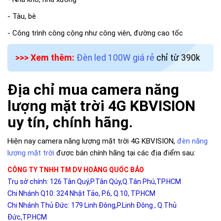
- Tàu, bè
- Công trình công cộng như công viên, đường cao tốc
>>> Xem thêm:
Đèn led 100W giá rẻ
chỉ từ 390k
Địa chỉ mua camera năng
lượng mặt trời 4G KBVISION
uy tín, chính hãng.
Hiện nay camera năng lượng mặt trời 4G KBVISION,
đèn năng
lượng mặt trời
được bán chính hãng tại các địa điểm sau:
CÔNG TY TNHH TM DV HOÀNG QUỐC BẢO
Trụ sở chính: 126 Tân Quý,P.Tân Qúy,Q.Tân Phú,TP.HCM
Chi Nhánh Q10: 324 Nhật Tảo, P.6, Q.10, TP.HCM
Chi Nhánh Thủ Đức: 179 Linh Đông,P.Linh Đông , Q.Thủ
Đức,TP.HCM