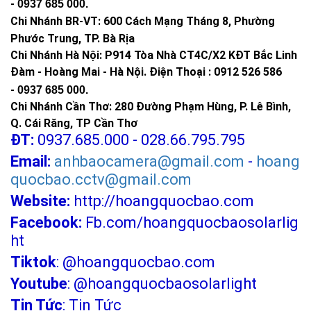
-
0937 685 000
.
Chi Nhánh BR-VT:
600 Cách Mạng Tháng 8, Phường
Phước Trung, TP. Bà Rịa
Chi Nhánh Hà Nội: P914 Tòa Nhà CT4C/X2 KĐT Bắc Linh
Đàm - Hoàng Mai - Hà Nội.
Điện Thoại : 0912 526 586
-
0937 685 000.
Chi Nhánh Cần Thơ: 280 Đường Phạm Hùng, P. Lê Bình,
Q. Cái Răng, TP Cần Thơ
ĐT:
0937.685.000 - 028.66.795.795
Email:
anhbaocamera@gmail.com
-
hoang
quocbao.cctv@gmail.com
Website:
http://hoangquocbao.com
Facebook:
Fb.com/hoangquocbaosolarlig
ht
Tiktok
:
@hoangquocbao.com
Youtube
:
@hoangquocbaosolarlight
Tin Tức
:
Tin Tức