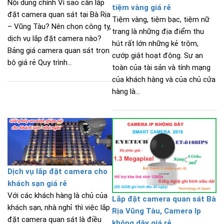
Nội dung chính Vì sao cần lắp
tiệm vàng giá rẻ
đặt camera quan sát tại Bà Rịa
Tiệm vàng, tiệm bạc, tiệm nữ
– Vũng Tàu? Nên chọn công ty,
trang là những địa điểm thu
dịch vụ lắp đặt camera nào?
hút rất lớn những kẻ trộm,
Bảng giá camera quan sát trọn
cướp giật hoạt động. Sự an
bộ giá rẻ Quy trình...
toàn của tài sản và tính mạng
của khách hàng và của chủ cửa
hàng là...
Dịch vụ lắp đặt camera cho
khách sạn giá rẻ
Với các khách hàng là chủ của
Lắp đặt camera quan sát Bà
khách sạn, nhà nghỉ thì việc lắp
Rịa Vũng Tàu, Camera Ip
đặt camera quan sát là điều
không dây giá rẻ.