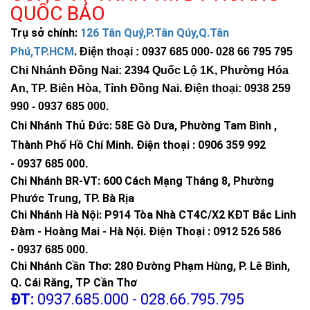
QUỐC BẢO
Trụ sở chính:
126 Tân Quý,P.Tân Qúy,Q.Tân
Phú,TP.HCM
.
Điện thoại : 0937 685 000
- 028 66 795 795
Chi Nhánh Đồng Nai: 2394 Quốc Lộ 1K, Phường Hóa
An, TP. Biên Hòa, Tỉnh Đồng Nai. Điện thoại: 0938 259
990 -
0937 685 000
.
Chi Nhánh Thủ Đức:
58E Gò Dưa, Phường Tam Bình ,
Thành Phố Hồ Chí Minh
.
Điện thoại : 0906 359 992
-
0937 685 000
.
Chi Nhánh BR-VT:
600 Cách Mạng Tháng 8, Phường
Phước Trung, TP. Bà Rịa
Chi Nhánh Hà Nội: P914 Tòa Nhà CT4C/X2 KĐT Bắc Linh
Đàm - Hoàng Mai - Hà Nội.
Điện Thoại : 0912 526 586
-
0937 685 000.
Chi Nhánh Cần Thơ: 280 Đường Phạm Hùng, P. Lê Bình,
Q. Cái Răng, TP Cần Thơ
ĐT:
0937.685.000 - 028.66.795.795