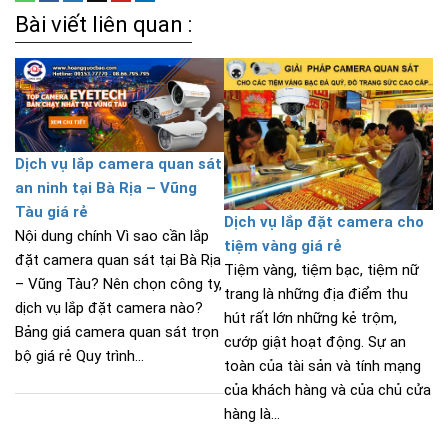
Bài viết liên quan :
Dịch vụ lắp camera quan sát
an ninh tại Bà Rịa – Vũng
Tàu giá rẻ
Dịch vụ lắp đặt camera cho
Nội dung chính Vì sao cần lắp
tiệm vàng giá rẻ
đặt camera quan sát tại Bà Rịa
Tiệm vàng, tiệm bạc, tiệm nữ
– Vũng Tàu? Nên chọn công ty,
trang là những địa điểm thu
dịch vụ lắp đặt camera nào?
hút rất lớn những kẻ trộm,
Bảng giá camera quan sát trọn
cướp giật hoạt động. Sự an
bộ giá rẻ Quy trình...
toàn của tài sản và tính mạng
của khách hàng và của chủ cửa
hàng là...