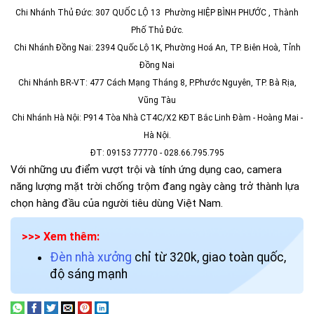
Chi Nhánh Thủ Đức: 307 QUỐC LỘ 13 Phường HIỆP BÌNH PHƯỚC , Thành
Phố Thủ Đức.
Chi Nhánh Đồng Nai: 2394 Quốc Lộ 1K, Phường Hoá An, TP. Biên Hoà, Tỉnh
Đồng Nai
Chi Nhánh BR-VT: 477 Cách Mạng Tháng 8, P.Phước Nguyên, TP. Bà Rịa,
Vũng Tàu
Chi Nhánh Hà Nội: P914 Tòa Nhà CT4C/X2 KĐT Bắc Linh Đàm - Hoàng Mai -
Hà Nội.
ĐT: 09153 77770 - 028.66.795.795
Với những ưu điểm vượt trội và tính ứng dụng cao, camera
năng lượng mặt trời chống trộm đang ngày càng trở thành lựa
chọn hàng đầu của người tiêu dùng Việt Nam.
>>> Xem thêm:
Đèn nhà xưởng
chỉ từ 320k, giao toàn quốc,
độ sáng mạnh