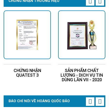
CHỨNG NHẬN THƯƠNG HIỆU
CHỨNG NHẬN
SẢN PHẨM CHẤT
QUATEST 3
LƯỢNG - DỊCH VỤ TIN
DÙNG LẦN VII - 2020
BÁO CHÍ NÓI VỀ HOÀNG QUỐC BẢO