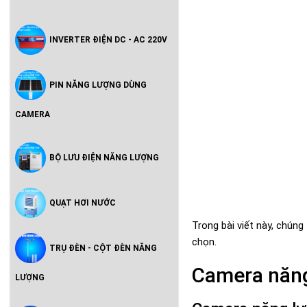
INVERTER ĐIỆN DC - AC 220V
PIN NĂNG LƯỢNG DÙNG
CAMERA
BỘ LƯU ĐIỆN NĂNG LƯỢNG
QUẠT HƠI NƯỚC
Trong bài viết này, chún
chọn.
TRỤ ĐÈN - CỘT ĐÈN NĂNG
Camera năng
LƯỢNG