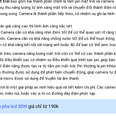
 trời
bao gồm hai thành phần chính là tấm pin mặt trời và camera.
 vụ thu năng lượng từ ánh sáng mặt trời và chuyển đổi thành điện 
ong song. Camera là thành phần tiếp theo, có nhiệm vụ ghi lại hìn
ân giải càng cao thì hình ảnh càng sắc nét.
Camera cần có khả năng nhìn đêm tốt để có thể quan sát rõ ràng tr
ớc: Camera cần có khả năng chống nước tốt để có thể hoạt động tốt
n có khả năng kết nối với mạng wifi hoặc 4G để bạn có thể xem trực 
nh trên, camera năng lượng mặt trời còn có thể có các thành phần 
Bộ điều khiển sạc có nhiệm vụ điều khiển quá trình sạc pin, giúp bả
trữ điện năng được tạo ra từ tấm pin mặt trời. Pin thường là pin lithi
 thường được sử dụng để phát hiện chuyển động, giúp camera tự độ
và micro được sử dụng để truyền tải âm thanh.
i là một giải pháp an ninh hiệu quả và tiết kiệm chi phí. Các camer
n, miền núi, hoặc các vị trí có đường dây điện phức tạp.
 pha led 50W
giá chỉ từ 190k