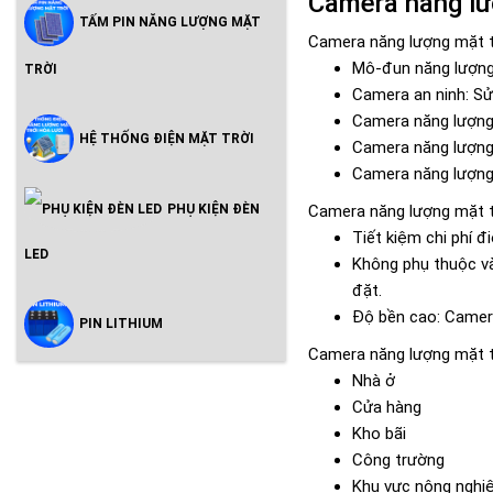
Camera năng lượ
TẤM PIN NĂNG LƯỢNG MẶT
Camera năng lượng mặt tr
Mô-đun năng lượng 
TRỜI
Camera an ninh: Sử 
Camera năng lượng m
HỆ THỐNG ĐIỆN MẶT TRỜI
Camera năng lượng m
Camera năng lượng 
PHỤ KIỆN ĐÈN
Camera năng lượng mặt t
Tiết kiệm chi phí đ
LED
Không phụ thuộc và
đặt.
Độ bền cao: Camera
PIN LITHIUM
Camera năng lượng mặt t
Nhà ở
Cửa hàng
Kho bãi
Công trường
Khu vực nông nghi