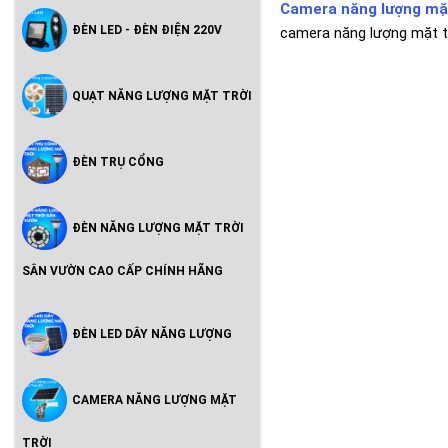
Camera năng lượng mặ
ĐÈN LED - ĐÈN ĐIỆN 220V
camera năng lượng mặt tr
QUẠT NĂNG LƯỢNG MẶT TRỜI
ĐÈN TRỤ CỔNG
ĐÈN NĂNG LƯỢNG MẶT TRỜI
SÂN VƯỜN CAO CẤP CHÍNH HÃNG
ĐÈN LED DÂY NĂNG LƯỢNG
CAMERA NĂNG LƯỢNG MẶT
TRỜI