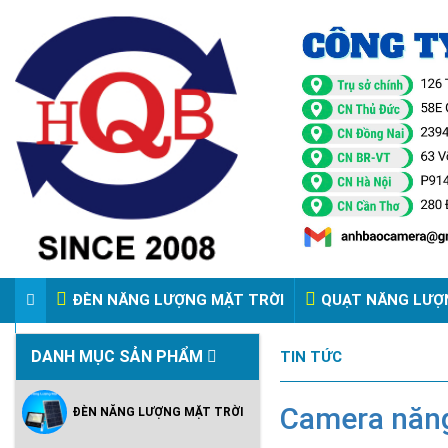
ĐÈN NĂNG LƯỢNG MẶT TRỜI
QUẠT NĂNG LƯỢ
VIDEO ĐÈN PHA ĐIỆN 220V
DANH MỤC SẢN PHẨM
TIN TỨC
Camera năng
ĐÈN NĂNG LƯỢNG MẶT TRỜI