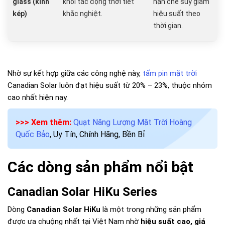
glass (kính
khỏi tác động thời tiết
hạn chế suy giảm
kép)
khắc nghiệt.
hiệu suất theo
thời gian.
Nhờ sự kết hợp giữa các công nghệ này,
tấm pin mặt trời
Canadian Solar luôn đạt hiệu suất từ 20% – 23%, thuộc nhóm
cao nhất hiện nay.
>>> Xem thêm:
Quạt Năng Lượng Mặt Trời Hoàng
Quốc Bảo
, Uy Tín, Chính Hãng, Bền Bỉ
Các dòng sản phẩm nổi bật
Canadian Solar HiKu Series
Dòng
Canadian Solar HiKu
là một trong những sản phẩm
được ưa chuộng nhất tại Việt Nam nhờ
hiệu suất cao, giá