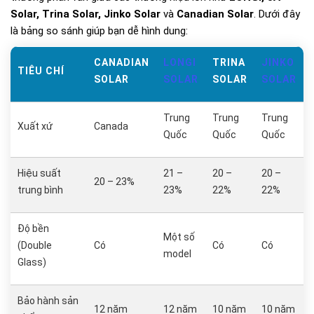
Solar, Trina Solar, Jinko Solar
và
Canadian Solar
. Dưới đây
là bảng so sánh giúp bạn dễ hình dung:
CANADIAN
LONGI
TRINA
JINKO
TIÊU CHÍ
SOLAR
SOLAR
SOLAR
SOLAR
Trung
Trung
Trung
Xuất xứ
Canada
Quốc
Quốc
Quốc
Hiệu suất
21 –
20 –
20 –
20 – 23%
trung bình
23%
22%
22%
Độ bền
Một số
(Double
Có
Có
Có
model
Glass)
Bảo hành sản
12 năm
12 năm
10 năm
10 năm