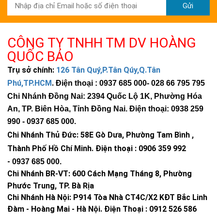
Gửi
CÔNG TY TNHH TM DV HOÀNG
QUỐC BẢO
Trụ sở chính:
126 Tân Quý,P.Tân Qúy,Q.Tân
Phú,TP.HCM
.
Điện thoại : 0937 685 000
- 028 66 795 795
Chi Nhánh Đồng Nai: 2394 Quốc Lộ 1K, Phường Hóa
An, TP. Biên Hòa, Tỉnh Đồng Nai. Điện thoại: 0938 259
990 -
0937 685 000
.
Chi Nhánh Thủ Đức:
58E Gò Dưa, Phường Tam Bình ,
Thành Phố Hồ Chí Minh
.
Điện thoại : 0906 359 992
-
0937 685 000
.
Chi Nhánh BR-VT:
600 Cách Mạng Tháng 8, Phường
Phước Trung, TP. Bà Rịa
Chi Nhánh Hà Nội: P914 Tòa Nhà CT4C/X2 KĐT Bắc Linh
Đàm - Hoàng Mai - Hà Nội.
Điện Thoại : 0912 526 586