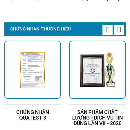
CHỨNG NHẬN THƯƠNG HIỆU
CHỨNG NHẬN
SẢN PHẨM CHẤT
QUATEST 3
LƯỢNG - DỊCH VỤ TIN
DÙNG LẦN VII - 2020