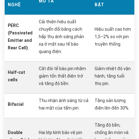
MÔ TẢ
NGHỆ
BẬT
Cải thiện hiệu suất
PERC
chuyển đổi bằng cách
Hiệu suất cao hơn
(Passivated
hấp thụ ánh sáng phản
1,5–2% so với pin
Emitter and
xạ ở mặt sau tế bào
truyền thống.
Rear Cell)
quang điện.
Cắt đôi tế bào pin nhằm
Giảm nhiệt độ vận
Half-cut
giảm tổn thất điện trở
hành, tăng tuổi
cells
và tăng độ bền.
thọ pin.
Thu nhận ánh sáng từ cả
Tăng sản lượng
Bifacial
hai mặt của tấm pin.
điện lên đến 30%.
Tăng độ bền,
Double
Hai lớp kính bảo vệ pin
chống ăn mòn và