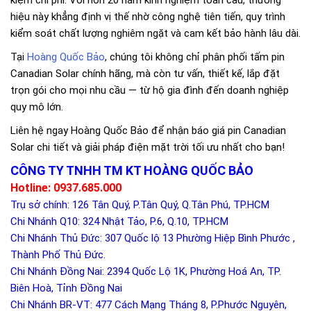
kiệm chi phí. Với hơn 20 năm kinh nghiệm toàn cầu, thương
hiệu này khẳng định vị thế nhờ công nghệ tiên tiến, quy trình
kiểm soát chất lượng nghiêm ngặt và cam kết bảo hành lâu dài.
Tại
Hoàng Quốc Bảo
, chúng tôi không chỉ phân phối tấm pin
Canadian Solar chính hãng, mà còn tư vấn, thiết kế, lắp đặt
trọn gói cho mọi nhu cầu — từ hộ gia đình đến doanh nghiệp
quy mô lớn.
Liên hệ ngay Hoàng Quốc Bảo để nhận báo giá pin Canadian
Solar chi tiết và giải pháp điện mặt trời tối ưu nhất cho bạn!
CÔNG TY TNHH TM KT HOÀNG QUỐC BẢO
Hotline: 0937.685.000
Trụ sở chính: 126 Tân Quý, P.Tân Quý, Q.Tân Phú, TP.HCM
Chi Nhánh Q10: 324 Nhật Tảo, P.6, Q.10, TP.HCM
Chi Nhánh Thủ Đức: 307 Quốc lộ 13 Phường Hiệp Bình Phước ,
Thành Phố Thủ Đức.
Chi Nhánh Đồng Nai: 2394 Quốc Lộ 1K, Phường Hoá An, TP.
Biên Hoà, Tỉnh Đồng Nai
Chi Nhánh BR-VT: 477 Cách Mạng Tháng 8, P.Phước Nguyên,