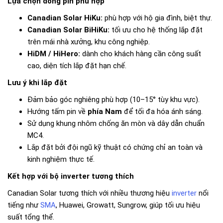
Lựa chọn dòng pin phù hợp
Canadian Solar HiKu:
phù hợp với hộ gia đình, biệt thự.
Canadian Solar BiHiKu:
tối ưu cho hệ thống lắp đặt
trên mái nhà xưởng, khu công nghiệp.
HiDM / HiHero:
dành cho khách hàng cần công suất
cao, diện tích lắp đặt hạn chế.
Lưu ý khi lắp đặt
Đảm bảo góc nghiêng phù hợp (10–15° tùy khu vực).
Hướng tấm pin về
phía Nam
để tối đa hóa ánh sáng.
Sử dụng khung nhôm chống ăn mòn và dây dẫn chuẩn
MC4.
Lắp đặt bởi đội ngũ kỹ thuật có chứng chỉ an toàn và
kinh nghiệm thực tế.
Kết hợp với bộ inverter tương thích
Canadian Solar tương thích với nhiều thương hiệu
inverter
nổi
tiếng như
SMA
, Huawei, Growatt, Sungrow, giúp tối ưu hiệu
suất tổng thể.