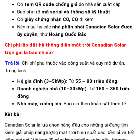
Có
tem QR code chống giả
do nhà sản xuất cấp.
Bao bì in rõ
mã serial và thông số kỹ thuật
.
Có
giấy chứng nhận CO, CQ
đi kèm.
Nên mua tại các
nhà phân phối Canadian Solar được
ủy quyền
, như
Hoàng Quốc Bảo
.
Chi phí lắp đặt hệ thống điện mặt trời Canadian Solar
trọn gói là bao nhiêu?
Trả lời:
Chi phí phụ thuộc vào công suất và quy mô dự án.
Trung bình:
Hộ gia đình (3–5kWp):
Từ
55 – 80 triệu đồng
.
Doanh nghiệp nhỏ (10–30kWp):
Từ
150 – 350 triệu
đồng
.
Nhà máy, xưởng lớn:
Báo giá theo khảo sát thực tế.
Kết bài
Canadian Solar là lựa chọn hàng đầu cho những ai đang tìm
kiếm giải pháp năng lượng mặt trời hiệu suất cao, bền bỉ và tiết