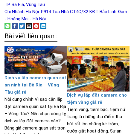
TP. Bà Rịa, Vũng Tàu
Chi Nhánh Hà Nội: P914 Tòa Nhà CT4C/X2 KĐT Bắc Linh Đàm
- Hoàng Mai - Hà Nội.
Bài viết liên quan :
Dịch vụ lắp camera quan sát
an ninh tại Bà Rịa – Vũng
Tàu giá rẻ
Dịch vụ lắp đặt camera cho
Nội dung chính Vì sao cần lắp
tiệm vàng giá rẻ
đặt camera quan sát tại Bà Rịa
Tiệm vàng, tiệm bạc, tiệm nữ
– Vũng Tàu? Nên chọn công ty,
trang là những địa điểm thu
dịch vụ lắp đặt camera nào?
hút rất lớn những kẻ trộm,
Bảng giá camera quan sát trọn
cướp giật hoạt động. Sự an