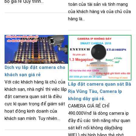
bộ giá rẻ Quy trình...
toàn của tài sản và tính mạng
của khách hàng và của chủ cửa
hàng là...
Dịch vụ lắp đặt camera cho
khách sạn giá rẻ
Với các khách hàng là chủ của
Lắp đặt camera quan sát Bà
khách sạn, nhà nghỉ thì việc lắp
Rịa Vũng Tàu, Camera Ip
đặt camera quan sát là điều
không dây giá rẻ.
cực kì quan trọng để giám sát
CAMERA GIÁ RẺ CHỈ
hoạt động kinh doanh của
490.000Vnđ là dòng camera ip
khách sạn mình. Tuy nhiên...
đầy đủ các tính năng như quan
sát kết nối không dây(bằng
WIFI ) ghi hình bằng thẻ nhớ