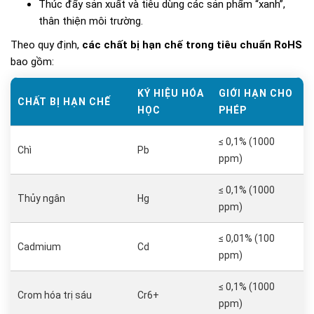
Thúc đẩy sản xuất và tiêu dùng các sản phẩm “xanh”,
thân thiện môi trường.
Theo quy định,
các chất bị hạn chế trong tiêu chuẩn RoHS
bao gồm:
KÝ HIỆU HÓA
GIỚI HẠN CHO
CHẤT BỊ HẠN CHẾ
HỌC
PHÉP
≤ 0,1% (1000
Chì
Pb
ppm)
≤ 0,1% (1000
Thủy ngân
Hg
ppm)
≤ 0,01% (100
Cadmium
Cd
ppm)
≤ 0,1% (1000
Crom hóa trị sáu
Cr6+
ppm)