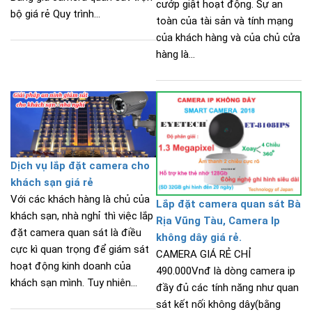
cướp giật hoạt động. Sự an
bộ giá rẻ Quy trình...
toàn của tài sản và tính mạng
của khách hàng và của chủ cửa
hàng là...
Dịch vụ lắp đặt camera cho
khách sạn giá rẻ
Với các khách hàng là chủ của
Lắp đặt camera quan sát Bà
khách sạn, nhà nghỉ thì việc lắp
Rịa Vũng Tàu, Camera Ip
đặt camera quan sát là điều
không dây giá rẻ.
cực kì quan trọng để giám sát
CAMERA GIÁ RẺ CHỈ
hoạt động kinh doanh của
490.000Vnđ là dòng camera ip
khách sạn mình. Tuy nhiên...
đầy đủ các tính năng như quan
sát kết nối không dây(bằng