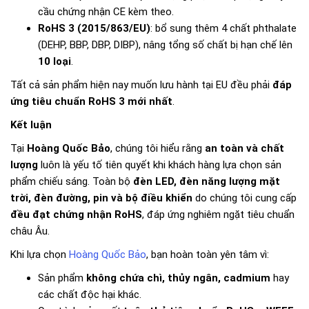
cầu chứng nhận CE kèm theo.
RoHS 3 (2015/863/EU)
: bổ sung thêm 4 chất phthalate
(DEHP, BBP, DBP, DIBP), nâng tổng số chất bị hạn chế lên
10 loại
.
Tất cả sản phẩm hiện nay muốn lưu hành tại EU đều phải
đáp
ứng tiêu chuẩn RoHS 3 mới nhất
.
Kết luận
Tại
Hoàng Quốc Bảo
, chúng tôi hiểu rằng
an toàn và chất
lượng
luôn là yếu tố tiên quyết khi khách hàng lựa chọn sản
phẩm chiếu sáng. Toàn bộ
đèn LED, đèn năng lượng mặt
trời, đèn đường, pin và bộ điều khiển
do chúng tôi cung cấp
đều đạt chứng nhận RoHS
, đáp ứng nghiêm ngặt tiêu chuẩn
châu Âu.
Khi lựa chọn
Hoàng Quốc Bảo
, bạn hoàn toàn yên tâm vì:
Sản phẩm
không chứa chì, thủy ngân, cadmium
hay
các chất độc hại khác.