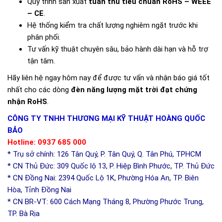
Quy trình sản xuất
tuân thủ tiêu chuẩn RoHS – WEEE
– CE
.
Hệ thống kiểm tra chất lượng nghiêm ngặt trước khi
phân phối.
Tư vấn kỹ thuật chuyên sâu, bảo hành dài hạn và hỗ trợ
tận tâm.
Hãy liên hệ ngay hôm nay để được tư vấn và nhận báo giá tốt
nhất cho các dòng
đèn năng lượng mặt trời đạt chứng
nhận RoHS
.
CÔNG TY TNHH THƯƠNG MẠI KỸ THUẬT HOÀNG QUỐC
BẢO
Hotline: 0937 685 000
* Trụ sở chính: 126 Tân Quý, P. Tân Quý, Q. Tân Phú, TPHCM
* CN Thủ Đức: 309 Quốc lộ 13, P. Hiệp Bình Phước, TP. Thủ Đức
* CN Đồng Nai: 2394 Quốc Lộ 1K, Phường Hóa An, TP. Biên
Hòa, Tỉnh Đồng Nai
* CN BR-VT: 600 Cách Mạng Tháng 8, Phường Phước Trung,
TP. Bà Rịa