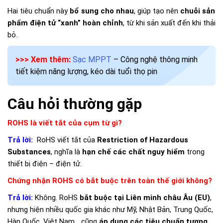
Hai tiêu chuẩn này
bổ sung cho nhau
, giúp tạo nên
chuỗi sản
phẩm điện tử “xanh” hoàn chỉnh
, từ khi sản xuất đến khi thải
bỏ.
>>> Xem thêm:
Sạc MPPT
– Công nghệ thông minh
tiết kiệm năng lượng, kéo dài tuổi thọ pin
Câu hỏi thường gặp
ROHS là viết tắt của cụm từ gì?
Trả lời:
RoHS viết tắt của
Restriction of Hazardous
Substances
, nghĩa là
hạn chế các chất nguy hiểm
trong
thiết bị điện – điện tử.
Chứng nhận ROHS có bắt buộc trên toàn thế giới không?
Trả lời:
Không. RoHS
bắt buộc tại Liên minh châu Âu (EU)
,
nhưng hiện nhiều quốc gia khác như Mỹ, Nhật Bản, Trung Quốc,
Hàn Quốc, Việt Nam… cũng
áp dụng các tiêu chuẩn tương