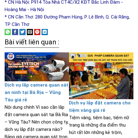
* CN Hà Nội: P914 Tòa Nhà CT4C/X2 KĐT Bắc Linh Đàm -
Hoàng Mai - Hà Nội
* CN Cần Thơ: 280 Đường Phạm Hùng, P. Lê Bình, Q. Cái Răng,
TP Cần Thơ
Bài viết liên quan :
Dịch vụ lắp camera quan sát
an ninh tại Bà Rịa – Vũng
Tàu giá rẻ
Dịch vụ lắp đặt camera cho
Nội dung chính Vì sao cần lắp
tiệm vàng giá rẻ
đặt camera quan sát tại Bà Rịa
Tiệm vàng, tiệm bạc, tiệm nữ
– Vũng Tàu? Nên chọn công ty,
trang là những địa điểm thu
dịch vụ lắp đặt camera nào?
hút rất lớn những kẻ trộm,
Bảng giá camera quan sát trọn