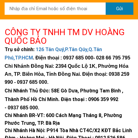
Gửi
CÔNG TY TNHH TM DV HOÀNG
QUỐC BẢO
Trụ sở chính:
126 Tân Quý,P.Tân Qúy,Q.Tân
Phú,TP.HCM
.
Điện thoại : 0937 685 000
- 028 66 795 795
Chi Nhánh Đồng Nai: 2394 Quốc Lộ 1K, Phường Hóa
An, TP. Biên Hòa, Tỉnh Đồng Nai. Điện thoại: 0938 259
990 -
0937 685 000
.
Chi Nhánh Thủ Đức:
58E Gò Dưa, Phường Tam Bình ,
Thành Phố Hồ Chí Minh
.
Điện thoại : 0906 359 992
-
0937 685 000
.
Chi Nhánh BR-VT:
600 Cách Mạng Tháng 8, Phường
Phước Trung, TP. Bà Rịa
Chi Nhánh Hà Nội: P914 Tòa Nhà CT4C/X2 KĐT Bắc Linh
Đàm - Hoàng Mai - Hà Nội.
Điện Thoại : 0912 526 586