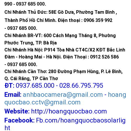
990 -
0937 685 000
.
Chi Nhánh Thủ Đức:
58E Gò Dưa, Phường Tam Bình ,
Thành Phố Hồ Chí Minh
.
Điện thoại : 0906 359 992
-
0937 685 000
.
Chi Nhánh BR-VT:
600 Cách Mạng Tháng 8, Phường
Phước Trung, TP. Bà Rịa
Chi Nhánh Hà Nội: P914 Tòa Nhà CT4C/X2 KĐT Bắc Linh
Đàm - Hoàng Mai - Hà Nội.
Điện Thoại : 0912 526 586
-
0937 685 000.
Chi Nhánh Cần Thơ: 280 Đường Phạm Hùng, P. Lê Bình,
Q. Cái Răng, TP Cần Thơ
ĐT:
0937.685.000 - 028.66.795.795
Email:
anhbaocamera@gmail.com
-
hoang
quocbao.cctv@gmail.com
Website:
http://hoangquocbao.com
Facebook:
Fb.com/hoangquocbaosolarlig
ht