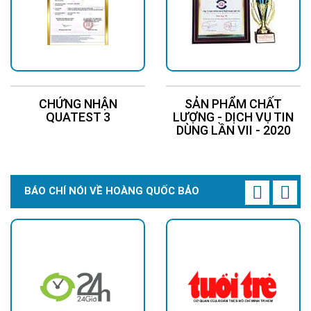
CHỨNG NHẬN
SẢN PHẨM CHẤT
QUATEST 3
LƯỢNG - DỊCH VỤ TIN
DÙNG LẦN VII - 2020
BÁO CHÍ NÓI VỀ HOÀNG QUỐC BẢO