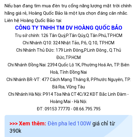
Nếu bạn đang tìm mua đèn trụ cổng năng lượng mặt trời chính
hãng giá rẻ, Hoàng Quốc Bảo là một lựa chọn đáng cân nhắc.
Liên hệ Hoàng Quốc Bảo tại:
CÔNG TY TNHH TM DV HOÀNG QUỐC BẢO
Trụ sở chính: 126 Tân Quý,P.Tân Qúy,Q.Tân Phú,TP.HCM
Chi Nhánh Q10: 324 Nhật Tảo, P.6, Q.10, TP.HCM
Chi Nhánh Thủ Đức: 179 Linh Đông,P.Linh Đông , Q.Thủ
Đức,TP.HCM
Chi Nhánh Đồng Nai: 2394 Quốc Lộ 1K, Phường Hoá An, TP. Biên
Hoà, Tỉnh Đồng Nai
Chi Nhánh BR-VT: 477 Cách Mạng Tháng 8, P.Phước Nguyên, TP.
Bà Rịa, Vũng Tàu
Chi Nhánh Hà Nội: P914 Tòa Nhà CT4C/X2 KĐT Bắc Linh Đàm -
Hoàng Mai - Hà Nội.
ĐT: 09153 77770 - 08.66.795.795
>>> Xem thêm:
Đèn pha led 100W
giá chỉ từ
390k