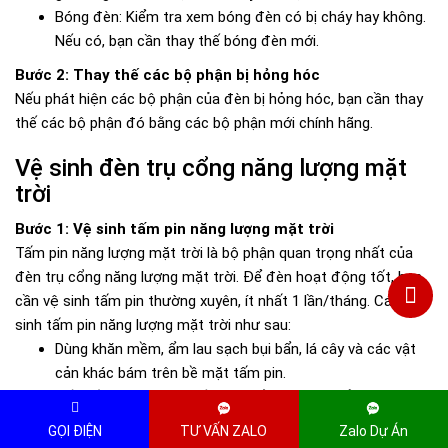
Bóng đèn: Kiểm tra xem bóng đèn có bị cháy hay không.
Nếu có, bạn cần thay thế bóng đèn mới.
Bước 2: Thay thế các bộ phận bị hỏng hóc
Nếu phát hiện các bộ phận của đèn bị hỏng hóc, bạn cần thay
thế các bộ phận đó bằng các bộ phận mới chính hãng.
Vệ sinh đèn trụ cổng năng lượng mặt
trời
Bước 1: Vệ sinh tấm pin năng lượng mặt trời
Tấm pin năng lượng mặt trời là bộ phận quan trọng nhất của
đèn trụ cổng năng lượng mặt trời. Để đèn hoạt động tốt, bạn
cần vệ sinh tấm pin thường xuyên, ít nhất 1 lần/tháng. Cách vệ
sinh tấm pin năng lượng mặt trời như sau:
Dùng khăn mềm, ẩm lau sạch bụi bẩn, lá cây và các vật
cản khác bám trên bề mặt tấm pin.
Nếu tấm pin bị bám nhiều bụi bẩn, bạn có thể sử dụng
nước xà bông loãng để vệ sinh.
GỌI ĐIỆN
TƯ VẤN ZALO
Zalo Dự Án
Sau khi vệ sinh, bạn cần lau khô tấm pin bằng khăn mềm.