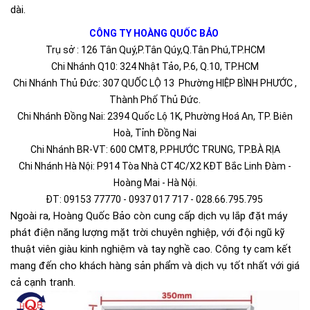
dài.
CÔNG TY HOÀNG QUỐC BẢO
Trụ sở : 126 Tân Quý,P.Tân Qúy,Q.Tân Phú,TP.HCM
Chi Nhánh Q10: 324 Nhật Tảo, P.6, Q.10, TP.HCM
Chi Nhánh Thủ Đức: 307 QUỐC LỘ 13 Phường HIỆP BÌNH PHƯỚC ,
Thành Phố Thủ Đức.
Chi Nhánh Đồng Nai: 2394 Quốc Lộ 1K, Phường Hoá An, TP. Biên
Hoà, Tỉnh Đồng Nai
Chi Nhánh BR-VT: 600 CMT8, P.PHƯỚC TRUNG, TP.BÀ RỊA
Chi Nhánh Hà Nội: P914 Tòa Nhà CT4C/X2 KĐT Bắc Linh Đàm -
Hoàng Mai - Hà Nội.
ĐT: 09153 77770 - 0937 017 717 - 028.66.795.795
Ngoài ra, Hoàng Quốc Bảo còn cung cấp dịch vụ lắp đặt máy
phát điện năng lượng mặt trời chuyên nghiệp, với đội ngũ kỹ
thuật viên giàu kinh nghiệm và tay nghề cao. Công ty cam kết
mang đến cho khách hàng sản phẩm và dịch vụ tốt nhất với giá
cả cạnh tranh.