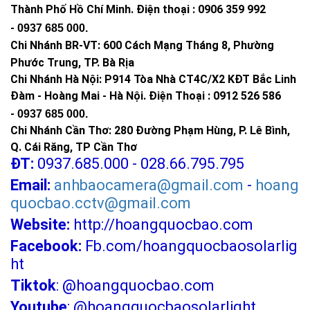
Thành Phố Hồ Chí Minh
.
Điện thoại : 0906 359 992
-
0937 685 000
.
Chi Nhánh BR-VT:
600 Cách Mạng Tháng 8, Phường
Phước Trung, TP. Bà Rịa
Chi Nhánh Hà Nội: P914 Tòa Nhà CT4C/X2 KĐT Bắc Linh
Đàm - Hoàng Mai - Hà Nội.
Điện Thoại : 0912 526 586
-
0937 685 000.
Chi Nhánh Cần Thơ: 280 Đường Phạm Hùng, P. Lê Bình,
Q. Cái Răng, TP Cần Thơ
ĐT:
0937.685.000 - 028.66.795.795
Email:
anhbaocamera@gmail.com
-
hoang
quocbao.cctv@gmail.com
Website:
http://hoangquocbao.com
Facebook:
Fb.com/hoangquocbaosolarlig
ht
Tiktok
:
@hoangquocbao.com
Youtube
:
@hoangquocbaosolarlight