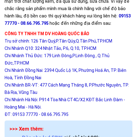
mặt trời chất lượng kém, đã qua sử dụng, sửa chữa. Vì vậy để
chắc rằng sản phẩm mình mua là chính hãng với chế độ bảo
hành lâu, độ bền cao thì quý khách hàng vui lòng liên hệ:
09153
hoặc đến những địa điểm sau:
77770 - 08.66.795.795
CÔNG TY TNHH TM DV HOÀNG QUỐC BẢO
Trụ sở chính: 126 Tân Quý,P.Tân Qúy,Q.Tân Phú,TP.HCM
Chi Nhánh Q10: 324 Nhật Tảo, P.6, Q.10, TP.HCM
Chi Nhánh Thủ Đức: 179 Linh Đông,P.Linh Đông , Q.Thủ
Đức,TP.HCM
Chi Nhánh Đồng Nai: 2394 Quốc Lộ 1K, Phường Hoá An, TP. Biên
Hoà, Tỉnh Đồng Nai
Chi Nhánh BR-VT: 477 Cách Mạng Tháng 8, P.Phước Nguyên, TP.
Bà Rịa, Vũng Tàu
Chi Nhánh Hà Nội: P914 Tòa Nhà CT4C/X2 KĐT Bắc Linh Đàm -
Hoàng Mai - Hà Nội.
ĐT: 09153 77770 - 08.66.795.795
>>> Xem thêm: