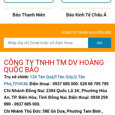
Báo Kinh Tế Châu Á
Báo 24H
ĐĂNG KÝ NHẬN KHUYẾN MÃI
Gửi
CÔNG TY TNHH TM DV HOÀNG
QUỐC BẢO
Trụ sở chính:
126 Tân Quý,P.Tân Qúy,Q.Tân
Phú,TP.HCM
.
Điện thoại : 0937 685 000
- 028 66 795 795
Chi Nhánh Đồng Nai: 2394 Quốc Lộ 1K, Phường Hóa
An, TP. Biên Hòa, Tỉnh Đồng Nai. Điện thoại: 0938 259
990 -
0937 685 000
.
Chi Nhánh Thủ Đức:
58E Gò Dưa, Phường Tam Bình ,