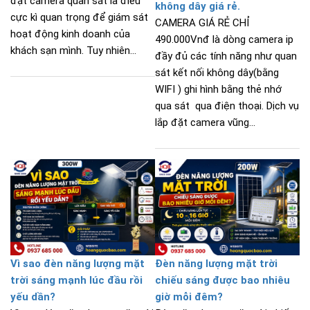
đặt camera quan sát là điều
không dây giá rẻ.
cực kì quan trọng để giám sát
CAMERA GIÁ RẺ CHỈ
hoạt động kinh doanh của
490.000Vnđ là dòng camera ip
khách sạn mình. Tuy nhiên...
đầy đủ các tính năng như quan
sát kết nối không dây(bằng
WIFI ) ghi hình bằng thẻ nhớ
qua sát qua điện thoại. Dịch vụ
lắp đặt camera vũng...
Vì sao đèn năng lượng mặt
Đèn năng lượng mặt trời
trời sáng mạnh lúc đầu rồi
chiếu sáng được bao nhiêu
yếu dần?
giờ mỗi đêm?