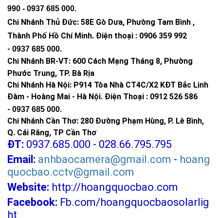
990 -
0937 685 000
.
Chi Nhánh Thủ Đức:
58E Gò Dưa, Phường Tam Bình ,
Thành Phố Hồ Chí Minh
.
Điện thoại : 0906 359 992
-
0937 685 000
.
Chi Nhánh BR-VT:
600 Cách Mạng Tháng 8, Phường
Phước Trung, TP. Bà Rịa
Chi Nhánh Hà Nội: P914 Tòa Nhà CT4C/X2 KĐT Bắc Linh
Đàm - Hoàng Mai - Hà Nội.
Điện Thoại : 0912 526 586
-
0937 685 000.
Chi Nhánh Cần Thơ: 280 Đường Phạm Hùng, P. Lê Bình,
Q. Cái Răng, TP Cần Thơ
ĐT:
0937.685.000 - 028.66.795.795
Email:
anhbaocamera@gmail.com
-
hoang
quocbao.cctv@gmail.com
Website:
http://hoangquocbao.com
Facebook:
Fb.com/hoangquocbaosolarlig
ht