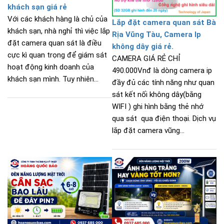
khách sạn giá rẻ
Với các khách hàng là chủ của
Lắp đặt camera quan sát Bà
khách sạn, nhà nghỉ thì việc lắp
Rịa Vũng Tàu, Camera Ip
đặt camera quan sát là điều
không dây giá rẻ.
cực kì quan trọng để giám sát
CAMERA GIÁ RẺ CHỈ
hoạt động kinh doanh của
490.000Vnđ là dòng camera ip
khách sạn mình. Tuy nhiên...
đầy đủ các tính năng như quan
sát kết nối không dây(bằng
WIFI ) ghi hình bằng thẻ nhớ
qua sát qua điện thoại. Dịch vụ
lắp đặt camera vũng...