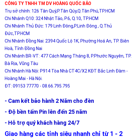
CÔNG TY TNHH TM DV HOÀNG QUỐC BẢO
Trụ sở chính: 126 Tân Quý,P.Tân Qúy,Q.Tân Phú,TP.HCM
Chi Nhánh Q10: 324 Nhật Tảo, P.6, Q.10, TP.HCM
Chi Nhánh Thủ Đức: 179 Linh Đông,P.Linh Đông , Q.Thủ
Đức,TP.HCM
Chi Nhánh Đồng Nai: 2394 Quốc Lộ 1K, Phường Hoá An, TP. Biên
Hoà, Tỉnh Đồng Nai
Chi Nhánh BR-VT: 477 Cách Mạng Tháng 8, P.Phước Nguyên, TP.
Bà Rịa, Vũng Tàu
Chi Nhánh Hà Nội: P914 Tòa Nhà CT4C/X2 KĐT Bắc Linh Đàm -
Hoàng Mai - Hà Nội.
ĐT: 09153 77770 - 08.66.795.795
- Cam kết bảo hành 2 Năm cho đèn
- Độ bền tấm Pin lên đến 25 năm
- Hỗ trợ quý khách hàng 24/7
Giao hàng các tỉnh siêu nhanh chỉ từ 1 - 2