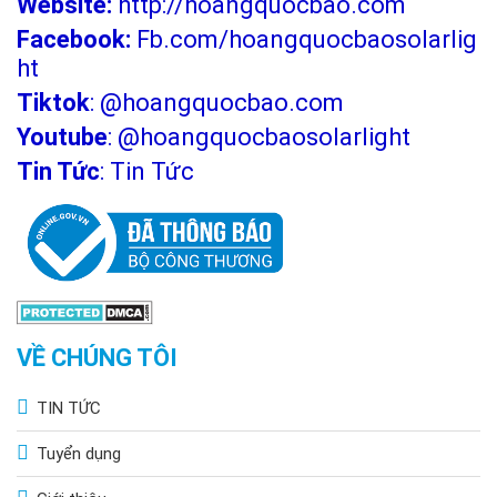
Website:
http://hoangquocbao.com
Facebook:
Fb.com/hoangquocbaosolarlig
ht
Tiktok
:
@hoangquocbao.com
Youtube
:
@hoangquocbaosolarlight
Tin Tức
:
Tin Tức
VỀ CHÚNG TÔI
TIN TỨC
Tuyển dụng