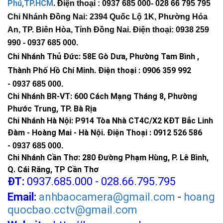
Phú,TP.HCM
.
Điện thoại : 0937 685 000
- 028 66 795 795
Chi Nhánh Đồng Nai: 2394 Quốc Lộ 1K, Phường Hóa
An, TP. Biên Hòa, Tỉnh Đồng Nai. Điện thoại: 0938 259
990 -
0937 685 000
.
Chi Nhánh Thủ Đức:
58E Gò Dưa, Phường Tam Bình ,
Thành Phố Hồ Chí Minh
.
Điện thoại : 0906 359 992
-
0937 685 000
.
Chi Nhánh BR-VT:
600 Cách Mạng Tháng 8, Phường
Phước Trung, TP. Bà Rịa
Chi Nhánh Hà Nội: P914 Tòa Nhà CT4C/X2 KĐT Bắc Linh
Đàm - Hoàng Mai - Hà Nội.
Điện Thoại : 0912 526 586
-
0937 685 000.
Chi Nhánh Cần Thơ: 280 Đường Phạm Hùng, P. Lê Bình,
Q. Cái Răng, TP Cần Thơ
ĐT:
0937.685.000 - 028.66.795.795
Email:
anhbaocamera@gmail.com
-
hoang
quocbao.cctv@gmail.com