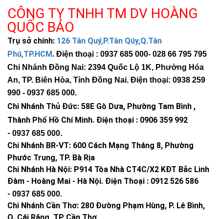
CÔNG TY TNHH TM DV HOÀNG
QUỐC BẢO
Trụ sở chính:
126 Tân Quý,P.Tân Qúy,Q.Tân
Phú,TP.HCM
.
Điện thoại : 0937 685 000
- 028 66 795 795
Chi Nhánh Đồng Nai: 2394 Quốc Lộ 1K, Phường Hóa
An, TP. Biên Hòa, Tỉnh Đồng Nai. Điện thoại: 0938 259
990 -
0937 685 000
.
Chi Nhánh Thủ Đức:
58E Gò Dưa, Phường Tam Bình ,
Thành Phố Hồ Chí Minh
.
Điện thoại : 0906 359 992
-
0937 685 000
.
Chi Nhánh BR-VT:
600 Cách Mạng Tháng 8, Phường
Phước Trung, TP. Bà Rịa
Chi Nhánh Hà Nội: P914 Tòa Nhà CT4C/X2 KĐT Bắc Linh
Đàm - Hoàng Mai - Hà Nội.
Điện Thoại : 0912 526 586
-
0937 685 000.
Chi Nhánh Cần Thơ: 280 Đường Phạm Hùng, P. Lê Bình,
Q. Cái Răng, TP Cần Thơ