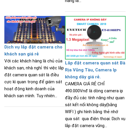
hàng là...
Dịch vụ lắp đặt camera cho
khách sạn giá rẻ
Với các khách hàng là chủ của
Lắp đặt camera quan sát Bà
khách sạn, nhà nghỉ thì việc lắp
Rịa Vũng Tàu, Camera Ip
đặt camera quan sát là điều
không dây giá rẻ.
cực kì quan trọng để giám sát
CAMERA GIÁ RẺ CHỈ
hoạt động kinh doanh của
490.000Vnđ là dòng camera ip
khách sạn mình. Tuy nhiên...
đầy đủ các tính năng như quan
sát kết nối không dây(bằng
WIFI ) ghi hình bằng thẻ nhớ
qua sát qua điện thoại. Dịch vụ
lắp đặt camera vũng...