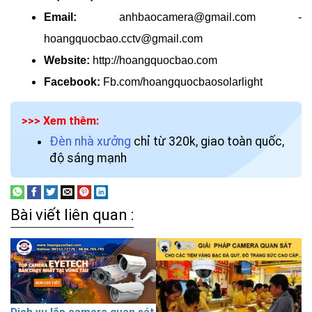
Email
:
anhbaocamera@gmail.com -
hoangquocbao.cctv@gmail.com
Website
:
http://hoangquocbao.com
Facebook
:
Fb.com/hoangquocbaosolarlight
>>> Xem thêm:
Đèn nhà xưởng
chỉ từ 320k, giao toàn quốc,
độ sáng mạnh
Bài viết liên quan :