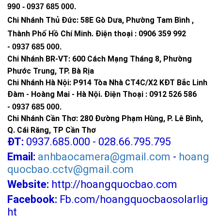
990 -
0937 685 000
.
Chi Nhánh Thủ Đức:
58E Gò Dưa, Phường Tam Bình ,
Thành Phố Hồ Chí Minh
.
Điện thoại : 0906 359 992
-
0937 685 000
.
Chi Nhánh BR-VT:
600 Cách Mạng Tháng 8, Phường
Phước Trung, TP. Bà Rịa
Chi Nhánh Hà Nội: P914 Tòa Nhà CT4C/X2 KĐT Bắc Linh
Đàm - Hoàng Mai - Hà Nội.
Điện Thoại : 0912 526 586
-
0937 685 000.
Chi Nhánh Cần Thơ: 280 Đường Phạm Hùng, P. Lê Bình,
Q. Cái Răng, TP Cần Thơ
ĐT:
0937.685.000 - 028.66.795.795
Email:
anhbaocamera@gmail.com
-
hoang
quocbao.cctv@gmail.com
Website:
http://hoangquocbao.com
Facebook:
Fb.com/hoangquocbaosolarlig
ht