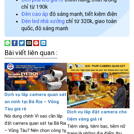
chỉ từ 190k
Đèn cao áp
độ sáng mạnh, tiết kiệm điện
Đèn led nhà xưởng
chỉ từ 320k, giao toàn
quốc, độ sáng mạnh
Bài viết liên quan :
Dịch vụ lắp camera quan sát
an ninh tại Bà Rịa – Vũng
Tàu giá rẻ
Dịch vụ lắp đặt camera cho
Nội dung chính Vì sao cần lắp
tiệm vàng giá rẻ
đặt camera quan sát tại Bà Rịa
Tiệm vàng, tiệm bạc, tiệm nữ
– Vũng Tàu? Nên chọn công ty,
trang là những địa điểm thu