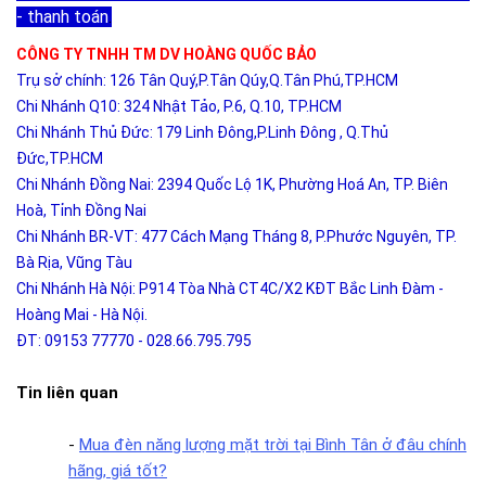
- thanh toán
.
CÔNG TY TNHH TM DV HOÀNG QUỐC BẢO
Trụ sở chính: 126 Tân Quý,P.Tân Qúy,Q.Tân Phú,TP.HCM
Chi Nhánh Q10: 324 Nhật Tảo, P.6, Q.10, TP.HCM
Chi Nhánh Thủ Đức: 179 Linh Đông,P.Linh Đông , Q.Thủ
Đức,TP.HCM
Chi Nhánh Đồng Nai: 2394 Quốc Lộ 1K, Phường Hoá An, TP. Biên
Hoà, Tỉnh Đồng Nai
Chi Nhánh BR-VT: 477 Cách Mạng Tháng 8, P.Phước Nguyên, TP.
Bà Rịa, Vũng Tàu
Chi Nhánh Hà Nội: P914 Tòa Nhà CT4C/X2 KĐT Bắc Linh Đàm -
Hoàng Mai - Hà Nội.
ĐT: 09153 77770 - 028.66.795.795
Tin liên quan
-
Mua đèn năng lượng mặt trời tại Bình Tân ở đâu chính
hãng, giá tốt?