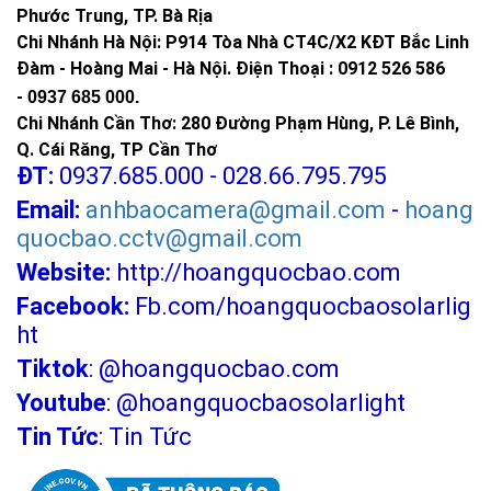
Phước Trung, TP. Bà Rịa
Chi Nhánh Hà Nội: P914 Tòa Nhà CT4C/X2 KĐT Bắc Linh
Đàm - Hoàng Mai - Hà Nội.
Điện Thoại : 0912 526 586
-
0937 685 000.
Chi Nhánh Cần Thơ: 280 Đường Phạm Hùng, P. Lê Bình,
Q. Cái Răng, TP Cần Thơ
ĐT:
0937.685.000 - 028.66.795.795
Email:
anhbaocamera@gmail.com
-
hoang
quocbao.cctv@gmail.com
Website:
http://hoangquocbao.com
Facebook:
Fb.com/hoangquocbaosolarlig
ht
Tiktok
:
@hoangquocbao.com
Youtube
:
@hoangquocbaosolarlight
Tin Tức
:
Tin Tức