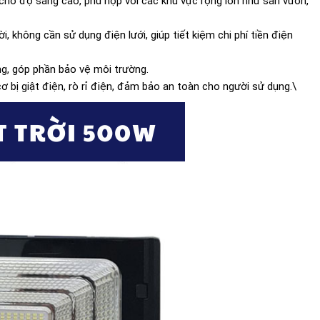
 cho độ sáng cao, phù hợp với các khu vực rộng lớn như sân vườn,
 không cần sử dụng điện lưới, giúp tiết kiệm chi phí tiền điện
ng, góp phần bảo vệ môi trường.
 bị giật điện, rò rỉ điện, đảm bảo an toàn cho người sử dụng.\