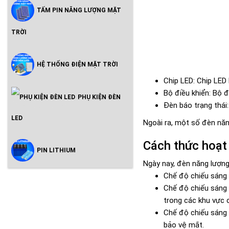
TẤM PIN NĂNG LƯỢNG MẶT
TRỜI
HỆ THỐNG ĐIỆN MẶT TRỜI
Chip LED: Chip LED
Bộ điều khiển: Bộ đ
PHỤ KIỆN ĐÈN
Đèn báo trạng thái:
LED
Ngoài ra, một số đèn năn
Cách thức hoạt
PIN LITHIUM
Ngày nay, đèn năng lượng
Chế độ chiếu sáng t
Chế độ chiếu sáng 
trong các khu vực c
Chế độ chiếu sáng c
bảo vệ mắt.