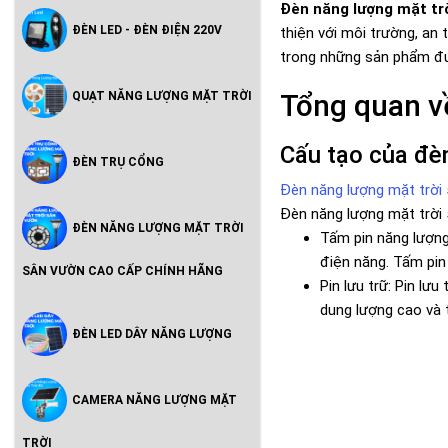
Đèn năng lượng mặt tr
ĐÈN LED - ĐÈN ĐIỆN 220V
thiện với môi trường, an
trong những sản phẩm đượ
Tổng quan v
QUẠT NĂNG LƯỢNG MẶT TRỜI
Cấu tạo của đè
ĐÈN TRỤ CỔNG
Đèn năng lượng mặt trời
Đèn năng lượng mặt trời
ĐÈN NĂNG LƯỢNG MẶT TRỜI
Tấm pin năng lượng
điện năng. Tấm pin 
SÂN VƯỜN CAO CẤP CHÍNH HÃNG
Pin lưu trữ: Pin lư
dung lượng cao và t
ĐÈN LED DÂY NĂNG LƯỢNG
CAMERA NĂNG LƯỢNG MẶT
TRỜI