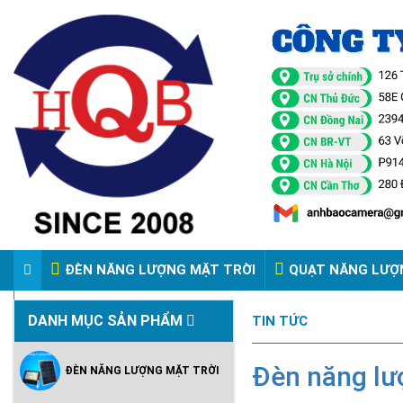
ĐÈN NĂNG LƯỢNG MẶT TRỜI
QUẠT NĂNG LƯỢ
VIDEO ĐÈN PHA ĐIỆN 220V
DANH MỤC SẢN PHẨM
TIN TỨC
Đèn năng lư
ĐÈN NĂNG LƯỢNG MẶT TRỜI