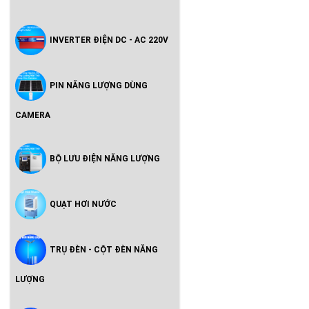
INVERTER ĐIỆN DC - AC 220V
PIN NĂNG LƯỢNG DÙNG
CAMERA
BỘ LƯU ĐIỆN NĂNG LƯỢNG
QUẠT HƠI NƯỚC
TRỤ ĐÈN - CỘT ĐÈN NĂNG
LƯỢNG