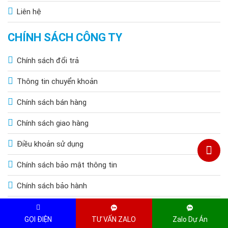
Liên hệ
CHÍNH SÁCH CÔNG TY
Chính sách đổi trả
Thông tin chuyển khoản
Chính sách bán hàng
Chính sách giao hàng
Điều khoản sử dụng
Chính sách bảo mật thông tin
Chính sách bảo hành
GỌI ĐIỆN
TƯ VẤN ZALO
Zalo Dự Án
Copyright © 2015 by HOANGQUOCBAO.COM. All Rights Reserved