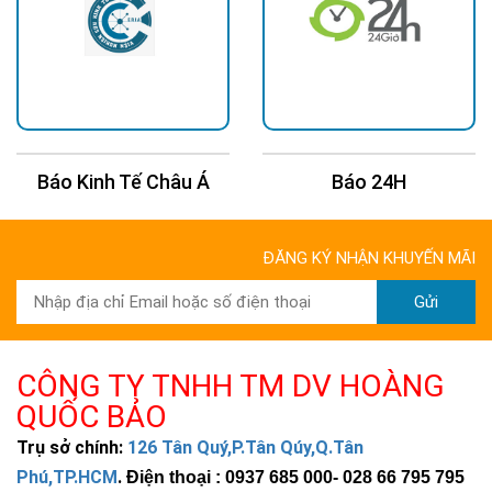
Báo 24H
Báo Tuổi Trẻ
ĐĂNG KÝ NHẬN KHUYẾN MÃI
Gửi
CÔNG TY TNHH TM DV HOÀNG
QUỐC BẢO
Trụ sở chính:
126 Tân Quý,P.Tân Qúy,Q.Tân
Phú,TP.HCM
.
Điện thoại : 0937 685 000
- 028 66 795 795