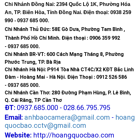
Chi Nhánh Đồng Nai: 2394 Quốc Lộ 1K, Phường Hóa
An, TP. Biên Hòa, Tỉnh Đồng Nai. Điện thoại: 0938 259
990 -
0937 685 000
.
Chi Nhánh Thủ Đức:
58E Gò Dưa, Phường Tam Bình ,
Thành Phố Hồ Chí Minh
.
Điện thoại : 0906 359 992
-
0937 685 000
.
Chi Nhánh BR-VT:
600 Cách Mạng Tháng 8, Phường
Phước Trung, TP. Bà Rịa
Chi Nhánh Hà Nội: P914 Tòa Nhà CT4C/X2 KĐT Bắc Linh
Đàm - Hoàng Mai - Hà Nội.
Điện Thoại : 0912 526 586
-
0937 685 000.
Chi Nhánh Cần Thơ: 280 Đường Phạm Hùng, P. Lê Bình,
Q. Cái Răng, TP Cần Thơ
ĐT:
0937.685.000 - 028.66.795.795
Email:
anhbaocamera@gmail.com
-
hoang
quocbao.cctv@gmail.com
Website:
http://hoangquocbao.com