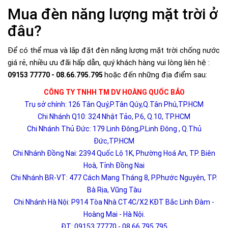
Mua đèn năng lượng mặt trời ở
đâu?
Để có thể mua và lắp đặt đèn năng lượng mặt trời chống nước
giá rẻ, nhiều ưu đãi hấp dẫn, quý khách hàng vui lòng liên hệ :
hoặc đến những địa điểm sau:
09153 77770 - 08.66.795.795
CÔNG TY TNHH TM DV HOÀNG QUỐC BẢO
Trụ sở chính: 126 Tân Quý,P.Tân Qúy,Q.Tân Phú,TP.HCM
Chi Nhánh Q10: 324 Nhật Tảo, P.6, Q.10, TP.HCM
Chi Nhánh Thủ Đức: 179 Linh Đông,P.Linh Đông , Q.Thủ
Đức,TP.HCM
Chi Nhánh Đồng Nai: 2394 Quốc Lộ 1K, Phường Hoá An, TP. Biên
Hoà, Tỉnh Đồng Nai
Chi Nhánh BR-VT: 477 Cách Mạng Tháng 8, P.Phước Nguyên, TP.
Bà Rịa, Vũng Tàu
Chi Nhánh Hà Nội: P914 Tòa Nhà CT4C/X2 KĐT Bắc Linh Đàm -
Hoàng Mai - Hà Nội.
ĐT: 09153 77770 - 08.66.795.795