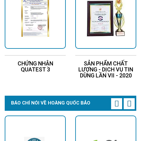
CHỨNG NHẬN
SẢN PHẨM CHẤT
QUATEST 3
LƯỢNG - DỊCH VỤ TIN
DÙNG LẦN VII - 2020
BÁO CHÍ NÓI VỀ HOÀNG QUỐC BẢO