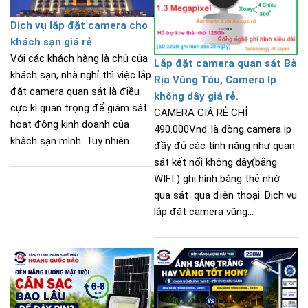
Dịch vụ lắp đặt camera cho
khách sạn giá rẻ
Với các khách hàng là chủ của
Lắp đặt camera quan sát Bà
khách sạn, nhà nghỉ thì việc lắp
Rịa Vũng Tàu, Camera Ip
đặt camera quan sát là điều
không dây giá rẻ.
cực kì quan trọng để giám sát
CAMERA GIÁ RẺ CHỈ
hoạt động kinh doanh của
490.000Vnđ là dòng camera ip
khách sạn mình. Tuy nhiên...
đầy đủ các tính năng như quan
sát kết nối không dây(bằng
WIFI ) ghi hình bằng thẻ nhớ
qua sát qua điện thoại. Dịch vụ
lắp đặt camera vũng...