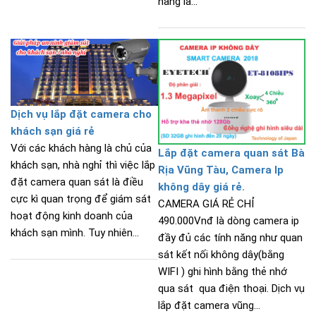
hàng là...
Dịch vụ lắp đặt camera cho
khách sạn giá rẻ
Với các khách hàng là chủ của
Lắp đặt camera quan sát Bà
khách sạn, nhà nghỉ thì việc lắp
Rịa Vũng Tàu, Camera Ip
đặt camera quan sát là điều
không dây giá rẻ.
cực kì quan trọng để giám sát
CAMERA GIÁ RẺ CHỈ
hoạt động kinh doanh của
490.000Vnđ là dòng camera ip
khách sạn mình. Tuy nhiên...
đầy đủ các tính năng như quan
sát kết nối không dây(bằng
WIFI ) ghi hình bằng thẻ nhớ
qua sát qua điện thoại. Dịch vụ
lắp đặt camera vũng...