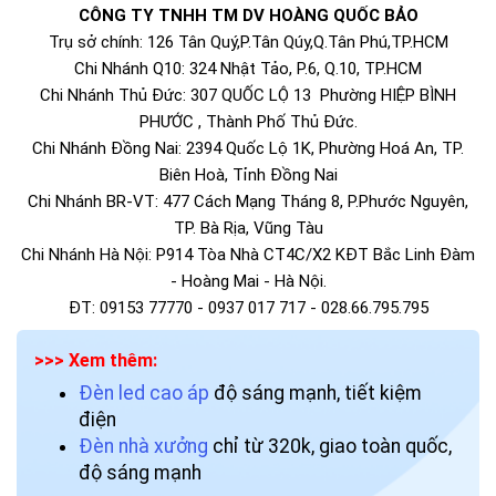
CÔNG TY TNHH TM DV HOÀNG QUỐC BẢO
Trụ sở chính: 126 Tân Quý,P.Tân Qúy,Q.Tân Phú,TP.HCM
Chi Nhánh Q10: 324 Nhật Tảo, P.6, Q.10, TP.HCM
Chi Nhánh Thủ Đức: 307 QUỐC LỘ 13 Phường HIỆP BÌNH
PHƯỚC , Thành Phố Thủ Đức.
Chi Nhánh Đồng Nai: 2394 Quốc Lộ 1K, Phường Hoá An, TP.
Biên Hoà, Tỉnh Đồng Nai
Chi Nhánh BR-VT: 477 Cách Mạng Tháng 8, P.Phước Nguyên,
TP. Bà Rịa, Vũng Tàu
Chi Nhánh Hà Nội: P914 Tòa Nhà CT4C/X2 KĐT Bắc Linh Đàm
- Hoàng Mai - Hà Nội.
ĐT: 09153 77770 - 0937 017 717 - 028.66.795.795
>>> Xem thêm:
Đèn led cao áp
độ sáng mạnh, tiết kiệm
điện
Đèn nhà xưởng
chỉ từ 320k, giao toàn quốc,
độ sáng mạnh