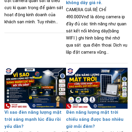
đặt camera quan sát là điều
không dây giá rẻ.
cực kì quan trọng để giám sát
CAMERA GIÁ RẺ CHỈ
hoạt động kinh doanh của
490.000Vnđ là dòng camera ip
khách sạn mình. Tuy nhiên...
đầy đủ các tính năng như quan
sát kết nối không dây(bằng
WIFI ) ghi hình bằng thẻ nhớ
qua sát qua điện thoại. Dịch vụ
lắp đặt camera vũng...
Vì sao đèn năng lượng mặt
Đèn năng lượng mặt trời
trời sáng mạnh lúc đầu rồi
chiếu sáng được bao nhiêu
yếu dần?
giờ mỗi đêm?