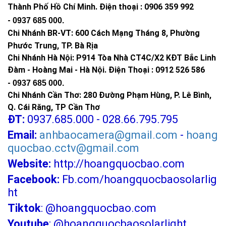
Thành Phố Hồ Chí Minh
.
Điện thoại : 0906 359 992
-
0937 685 000
.
Chi Nhánh BR-VT:
600 Cách Mạng Tháng 8, Phường
Phước Trung, TP. Bà Rịa
Chi Nhánh Hà Nội: P914 Tòa Nhà CT4C/X2 KĐT Bắc Linh
Đàm - Hoàng Mai - Hà Nội.
Điện Thoại : 0912 526 586
-
0937 685 000.
Chi Nhánh Cần Thơ: 280 Đường Phạm Hùng, P. Lê Bình,
Q. Cái Răng, TP Cần Thơ
ĐT:
0937.685.000 - 028.66.795.795
Email:
anhbaocamera@gmail.com
-
hoang
quocbao.cctv@gmail.com
Website:
http://hoangquocbao.com
Facebook:
Fb.com/hoangquocbaosolarlig
ht
Tiktok
:
@hoangquocbao.com
Youtube
:
@hoangquocbaosolarlight