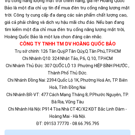
trụ cổng năng lượng mặt trời chính hãng, giá rẻ! Hoàng Quốc
Bảo là một địa chỉ uy tín để mua đèn trụ cổng năng lượng mặt
trời. Công ty cung cấp đa dạng các sản phẩm chất lượng cao,
giá cả phải chăng và dịch vụ hậu mãi chu đáo. Nếu bạn đang
tìm kiếm một địa chỉ mua đèn trụ cổng năng lượng mặt trời,
Hoàng Quốc Bảo là một lựa chọn đáng cân nhắc.
CÔNG TY TNHH TM DV HOÀNG QUỐC BẢO
T
rụ sở chính: 126 Tân Quý,P.Tân Qúy,Q.Tân Phú,TP.HCM
Chi Nhánh Q10: 324 Nhật Tảo, P.6, Q.10, TP.HCM
Chi Nhánh Thủ Đức: 307 QUỐC LỘ 13 Phường HIỆP BÌNH PHƯỚC ,
Thành Phố Thủ Đức.
Chi Nhánh Đồng Nai: 2394 Quốc Lộ 1K, Phường Hoá An, TP. Biên
Hoà, Tỉnh Đồng Nai
Chi Nhánh BR-VT: 477 Cách Mạng Tháng 8, P.Phước Nguyên, TP.
Bà Rịa, Vũng Tàu
Chi Nhánh Hà Nội: P914 Tòa Nhà CT4C/X2 KĐT Bắc Linh Đàm -
Hoàng Mai - Hà Nội.
ĐT: 09153 77770 - 08.66.795.795