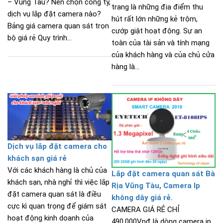
– Vũng Tàu? Nên chọn công ty,
trang là những địa điểm thu
dịch vụ lắp đặt camera nào?
hút rất lớn những kẻ trộm,
Bảng giá camera quan sát trọn
cướp giật hoạt động. Sự an
bộ giá rẻ Quy trình...
toàn của tài sản và tính mạng
của khách hàng và của chủ cửa
hàng là...
Dịch vụ lắp đặt camera cho
khách sạn giá rẻ
Với các khách hàng là chủ của
Lắp đặt camera quan sát Bà
khách sạn, nhà nghỉ thì việc lắp
Rịa Vũng Tàu, Camera Ip
đặt camera quan sát là điều
không dây giá rẻ.
cực kì quan trọng để giám sát
CAMERA GIÁ RẺ CHỈ
hoạt động kinh doanh của
490.000Vnđ là dòng camera ip