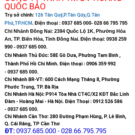
QUỐC BẢO
Trụ sở chính:
126 Tân Quý,P.Tân Qúy,Q.Tân
Phú,TP.HCM
.
Điện thoại : 0937 685 000
- 028 66 795 795
Chi Nhánh Đồng Nai: 2394 Quốc Lộ 1K, Phường Hóa
An, TP. Biên Hòa, Tỉnh Đồng Nai. Điện thoại: 0938 259
990 -
0937 685 000
.
Chi Nhánh Thủ Đức:
58E Gò Dưa, Phường Tam Bình ,
Thành Phố Hồ Chí Minh
.
Điện thoại : 0906 359 992
-
0937 685 000
.
Chi Nhánh BR-VT:
600 Cách Mạng Tháng 8, Phường
Phước Trung, TP. Bà Rịa
Chi Nhánh Hà Nội: P914 Tòa Nhà CT4C/X2 KĐT Bắc Linh
Đàm - Hoàng Mai - Hà Nội.
Điện Thoại : 0912 526 586
-
0937 685 000.
Chi Nhánh Cần Thơ: 280 Đường Phạm Hùng, P. Lê Bình,
Q. Cái Răng, TP Cần Thơ
ĐT:
0937.685.000 - 028.66.795.795