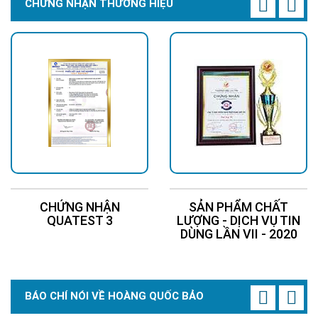
CHỨNG NHẬN THƯƠNG HIỆU
CHỨNG NHẬN
SẢN PHẨM CHẤT
QUATEST 3
LƯỢNG - DỊCH VỤ TIN
DÙNG LẦN VII - 2020
BÁO CHÍ NÓI VỀ HOÀNG QUỐC BẢO