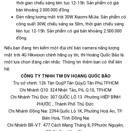
thời gian chiếu sáng liên tục 12-15h. Sản phẩm có giá
bán khoảng 2.000.000 đồng.
Đèn năng lượng mặt trời 30W Xiaomi MiJia: Sản phẩm có
công suất 30W, chiếu sáng xa 50m, thời gian chiếu sáng
liên tục 12-15h. Sản phẩm có giá bán khoảng 2.500.000
đồng.
Nếu bạn đang tìm kiếm một địa chỉ bán camera năng lượng
mặt trời 4G Hikvision chính hãng uy tín, thì Hoàng Quốc Bảo là
một lựa chọn đáng cân nhắc. Thông tin thêm bạn có thể liên
hệ:
CÔNG TY TNHH TM DV HOÀNG QUỐC BẢO
Trụ sở chính: 126 Tân Quý,P.Tân Qúy,Q.Tân Phú,TP.HCM
Chi Nhánh Q10: 324 Nhật Tảo, P.6, Q.10, TP.HCM
Chi Nhánh Thủ Đức: 307 QUỐC LỘ 13 Phường HIỆP BÌNH
PHƯỚC , Thành Phố Thủ Đức.
Chi Nhánh Đồng Nai: 2394 Quốc Lộ 1K, Phường Hoá An, TP.
Biên Hoà, Tỉnh Đồng Nai
Chi Nhánh BR-VT: 477 Cách Mạng Tháng 8, P.Phước Nguyên,