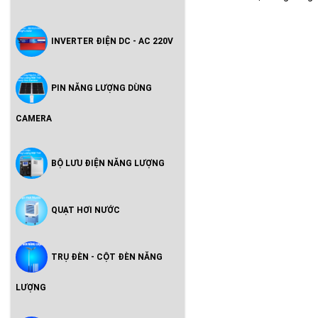
INVERTER ĐIỆN DC - AC 220V
PIN NĂNG LƯỢNG DÙNG
CAMERA
BỘ LƯU ĐIỆN NĂNG LƯỢNG
QUẠT HƠI NƯỚC
TRỤ ĐÈN - CỘT ĐÈN NĂNG
LƯỢNG