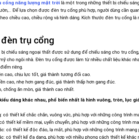
ụ cổng năng lượng mặt trời
là một trong những thiết bị chiếu sán
n vườn,... Để lựa chọn được đèn trụ cổng phù hợp, người dùng cần qu
theo chiều cao, chiều rộng và hình dáng. Kích thước đèn trụ cổng là
ề đèn trụ cổng
 bị chiếu sáng ngoại thất được sử dụng để chiếu sáng cho trụ cổng, l
ỹ cho ngôi nhà. Đèn trụ cổng được làm từ nhiều chất liệu khác nhau,
điểm riêng.
 cao, chịu lực tốt, giá thành tương đối cao.
n cao, nhẹ hơn gang đúc, giá thành thấp hơn gang đúc.
o, chống ăn mòn, giá thành cao nhất.
kiểu dáng khác nhau, phổ biến nhất là hình vuông, tròn, lục g
: có thiết kế chắc chắn, vuông vức, phù hợp với những công trình m
 có thiết kế mềm mại, uyển chuyển, phù hợp với những công trình ma
iác: có thiết kế độc đáo, lạ mắt, phù hợp với những công trình man
c: có thiết kế đa dạng, phù hợp với nhiều phong cách thiết kế khác 