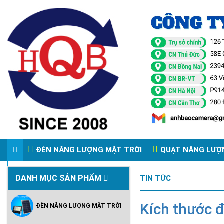
ĐÈN NĂNG LƯỢNG MẶT TRỜI
QUẠT NĂNG LƯỢ
VIDEO ĐÈN PHA ĐIỆN 220V
DANH MỤC SẢN PHẨM
TIN TỨC
Kích thước 
ĐÈN NĂNG LƯỢNG MẶT TRỜI