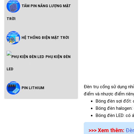
TẤM PIN NĂNG LƯỢNG MẶT
TRỜI
HỆ THỐNG ĐIỆN MẶT TRỜI
PHỤ KIỆN ĐÈN
LED
Đèn trụ cổng sử dụng nhi
PIN LITHIUM
điểm và nhược điểm riên
Bóng đèn sợi đốt: 
Bóng đèn halogen: 
Bóng đèn LED: có á
>>> Xem thêm:
Đèn