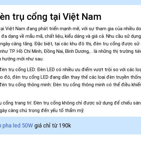
èn trụ cổng tại Việt Nam
tại Việt Nam đang phát triển mạnh mẽ, với sự tham gia của nhiều 
g đa dạng về mẫu mã, chất liệu, kiểu dáng và giá cả. Nhu cầu sử dụn
 ngày càng tăng. Đặc biệt, tại các khu đô thị, đèn trụ cổng được sử d
hư TP. Hồ Chí Minh, Đồng Nai, Bình Dương,... là những thị trường t
u hướng mới như sau:
èn trụ cổng LED: Đèn LED có nhiều ưu điểm vượt trội so với các loạ
Do đó, đèn trụ cổng LED đang dần thay thế các loại đèn truyền thốn
èn trụ cổng thông minh: Đèn trụ cổng thông minh có thể điều khiển t
 cổng trang trí: Đèn trụ cổng không chỉ được sử dụng để chiếu sán
gày càng chú trọng đến yếu tố thẩm mỹ.
 pha led 50W
giá chỉ từ 190k