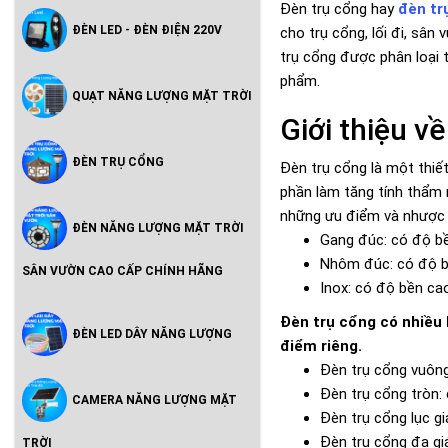
Đèn trụ cổng hay
đèn tr
ĐÈN LED - ĐÈN ĐIỆN 220V
cho trụ cổng, lối đi, sâ
trụ cổng được phân loại 
phẩm.
QUẠT NĂNG LƯỢNG MẶT TRỜI
Giới thiệu v
ĐÈN TRỤ CỔNG
Đèn trụ cổng là một thiết
phần làm tăng tính thẩm m
những ưu điểm và nhược 
ĐÈN NĂNG LƯỢNG MẶT TRỜI
Gang đúc: có độ bền
Nhôm đúc: có độ bề
SÂN VƯỜN CAO CẤP CHÍNH HÃNG
Inox: có độ bền ca
Đèn trụ cổng có nhiều 
ĐÈN LED DÂY NĂNG LƯỢNG
điểm riêng.
Đèn trụ cổng vuông
Đèn trụ cổng tròn:
CAMERA NĂNG LƯỢNG MẶT
Đèn trụ cổng lục g
Đèn trụ cổng đa giá
TRỜI