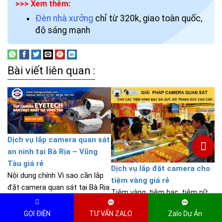
>>> Xem thêm:
Đèn nhà xưởng
chỉ từ 320k, giao toàn quốc,
độ sáng mạnh
Bài viết liên quan :
Dịch vụ lắp camera quan sát
an ninh tại Bà Rịa – Vũng
Tàu giá rẻ
Dịch vụ lắp đặt camera cho
Nội dung chính Vì sao cần lắp
tiệm vàng giá rẻ
đặt camera quan sát tại Bà Rịa
Tiệm vàng, tiệm bạc, tiệm nữ
– Vũng Tàu? Nên chọn công ty,
trang là những địa điểm thu
dịch vụ lắp đặt camera nào?
GỌI ĐIỆN
TƯ VẤN ZALO
Zalo Dự Án
hút rất lớn những kẻ trộm,