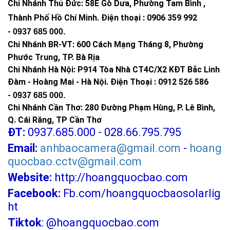
Chi Nhánh Thủ Đức:
58E Gò Dưa, Phường Tam Bình ,
Thành Phố Hồ Chí Minh
.
Điện thoại : 0906 359 992
-
0937 685 000
.
Chi Nhánh BR-VT:
600 Cách Mạng Tháng 8, Phường
Phước Trung, TP. Bà Rịa
Chi Nhánh Hà Nội: P914 Tòa Nhà CT4C/X2 KĐT Bắc Linh
Đàm - Hoàng Mai - Hà Nội.
Điện Thoại : 0912 526 586
-
0937 685 000.
Chi Nhánh Cần Thơ: 280 Đường Phạm Hùng, P. Lê Bình,
Q. Cái Răng, TP Cần Thơ
ĐT:
0937.685.000 - 028.66.795.795
Email:
anhbaocamera@gmail.com
-
hoang
quocbao.cctv@gmail.com
Website:
http://hoangquocbao.com
Facebook:
Fb.com/hoangquocbaosolarlig
ht
Tiktok
:
@hoangquocbao.com