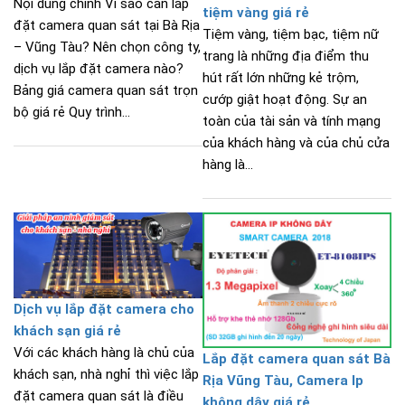
Nội dung chính Vì sao cần lắp
tiệm vàng giá rẻ
đặt camera quan sát tại Bà Rịa
Tiệm vàng, tiệm bạc, tiệm nữ
– Vũng Tàu? Nên chọn công ty,
trang là những địa điểm thu
dịch vụ lắp đặt camera nào?
hút rất lớn những kẻ trộm,
Bảng giá camera quan sát trọn
cướp giật hoạt động. Sự an
bộ giá rẻ Quy trình...
toàn của tài sản và tính mạng
của khách hàng và của chủ cửa
hàng là...
Dịch vụ lắp đặt camera cho
khách sạn giá rẻ
Với các khách hàng là chủ của
Lắp đặt camera quan sát Bà
khách sạn, nhà nghỉ thì việc lắp
Rịa Vũng Tàu, Camera Ip
đặt camera quan sát là điều
không dây giá rẻ.