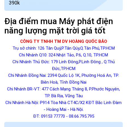
390k
Địa điểm mua Máy phát điện
năng lượng mặt trời giá tốt
CÔNG TY TNHH TM DV HOÀNG QUỐC BẢO
Trụ sở chính: 126 Tân Quý,P.Tân Qúy,Q.Tân Phú,TP.HCM
Chi Nhánh Q10: 324 Nhật Tảo, P.6, Q.10, TP.HCM
Chi Nhánh Thủ Đức: 179 Linh Đông,P.Linh Đông , Q.Thủ
Đức,TP.HCM
Chi Nhánh Đồng Nai: 2394 Quốc Lộ 1K, Phường Hoá An, TP.
Biên Hoà, Tỉnh Đồng Nai
Chi Nhánh BR-VT: 477 Cách Mạng Tháng 8, P.Phước Nguyên,
TP. Bà Rịa, Vũng Tàu
Chi Nhánh Hà Nội: P914 Tòa Nhà CT4C/X2 KĐT Bắc Linh Đàm
- Hoàng Mai - Hà Nội.
ĐT: 09153 77770 - 08.66.795.795