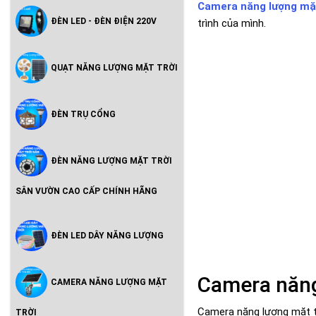
Camera năng lượng mặt
ĐÈN LED - ĐÈN ĐIỆN 220V
trình của mình.
QUẠT NĂNG LƯỢNG MẶT TRỜI
ĐÈN TRỤ CỔNG
ĐÈN NĂNG LƯỢNG MẶT TRỜI
SÂN VƯỜN CAO CẤP CHÍNH HÃNG
ĐÈN LED DÂY NĂNG LƯỢNG
Camera năng 
CAMERA NĂNG LƯỢNG MẶT
Camera năng lượng mặt tr
TRỜI