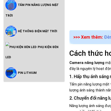
TẤM PIN NĂNG LƯỢNG MẶT
TRỜI
HỆ THỐNG ĐIỆN MẶT TRỜI
>>> Xem thêm:
Đèn
PHỤ KIỆN ĐÈN
Cách thức h
LED
Camera năng lượng
mặt
đây là nguyên lý hoạt động
PIN LITHIUM
1. Hấp thụ ánh sáng 
Tấm pin năng lượng mặt t
lượng ánh sáng thành năn
2. Chuyển đổi năng l
Năng lượng ánh sáng đượ