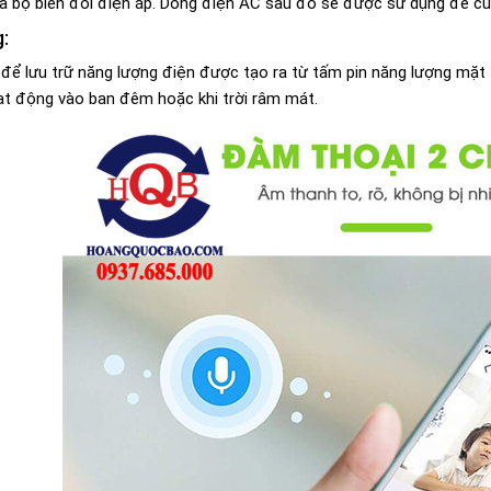
ua bộ biến đổi điện áp. Dòng điện AC sau đó sẽ được sử dụng để c
g:
 để lưu trữ năng lượng điện được tạo ra từ tấm pin năng lượng mặt 
t động vào ban đêm hoặc khi trời râm mát.