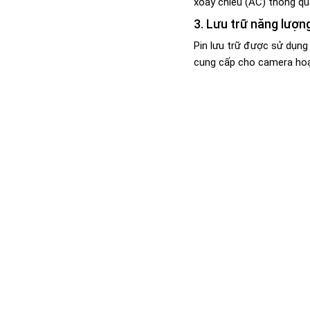
xoay chiều (AC) thông q
3. Lưu trữ năng lượn
Pin lưu trữ được sử dụng
cung cấp cho camera hoạ