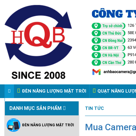
ĐÈN NĂNG LƯỢNG MẶT TRỜI
QUẠT NĂNG LƯỢ
VIDEO ĐÈN PHA ĐIỆN 220V
DANH MỤC SẢN PHẨM
TIN TỨC
Mua Camera 
ĐÈN NĂNG LƯỢNG MẶT TRỜI