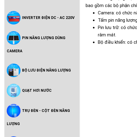
bao gồm các bộ phận chí
Camera: có chức năn
INVERTER ĐIỆN DC - AC 220V
Tấm pin năng lượng
Pin lưu trữ: có ch
râm mát.
PIN NĂNG LƯỢNG DÙNG
Bộ điều khiển: có 
CAMERA
BỘ LƯU ĐIỆN NĂNG LƯỢNG
QUẠT HƠI NƯỚC
TRỤ ĐÈN - CỘT ĐÈN NĂNG
LƯỢNG