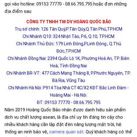
gọi vào hotline:
hoặc đơn những
09153 77770 - 08.66.795.795
địa điểm sau:
CÔNG TY TNHH TM DV HOÀNG QUỐC BẢO
Trụ sở chính: 126 Tân Quý,P.Tân Qúy,Q.Tân Phú,TP.HCM
Chi Nhánh Q10: 324 Nhật Tảo, P.6, Q.10, TP.HCM
Chi Nhánh Thủ Đức: 179 Linh Đông,P.Linh Đông , Q.Thủ
Đức,TP.HCM
Chi Nhánh Đồng Nai: 2394 Quốc Lộ 1K, Phường Hoá An, TP. Biên
Hoà, Tỉnh Đồng Nai
Chi Nhánh BR-VT: 477 Cách Mạng Tháng 8, P.Phước Nguyên, TP.
Bà Rịa, Vũng Tàu
Chi Nhánh Hà Nội: P914 Tòa Nhà CT4C/X2 KĐT Bắc Linh Đàm -
Hoàng Mai - Hà Nội.
ĐT: 09153 77770 - 08.66.795.795
Năm 2019 Hoàng Quốc Bảo nhận được danh hiệu sản phẩm
dịch vụ chất lượng asean, là địa chỉ uy tín đáng tin cậy cho
nhiều khách hàng cần lắp đặt đèn năng lượng mặt trời, hệ
thống an ninh bảo vệ,
camera quan sát
. Quý khách hàng có thể