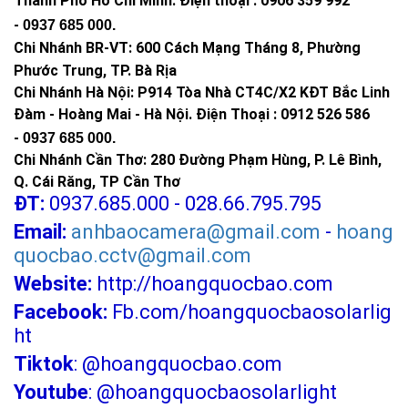
Thành Phố Hồ Chí Minh
.
Điện thoại : 0906 359 992
-
0937 685 000
.
Chi Nhánh BR-VT:
600 Cách Mạng Tháng 8, Phường
Phước Trung, TP. Bà Rịa
Chi Nhánh Hà Nội: P914 Tòa Nhà CT4C/X2 KĐT Bắc Linh
Đàm - Hoàng Mai - Hà Nội.
Điện Thoại : 0912 526 586
-
0937 685 000.
Chi Nhánh Cần Thơ: 280 Đường Phạm Hùng, P. Lê Bình,
Q. Cái Răng, TP Cần Thơ
ĐT:
0937.685.000 - 028.66.795.795
Email:
anhbaocamera@gmail.com
-
hoang
quocbao.cctv@gmail.com
Website:
http://hoangquocbao.com
Facebook:
Fb.com/hoangquocbaosolarlig
ht
Tiktok
:
@hoangquocbao.com
Youtube
:
@hoangquocbaosolarlight