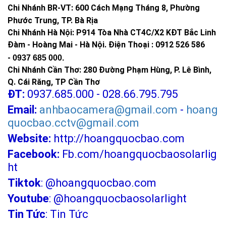
Chi Nhánh BR-VT:
600 Cách Mạng Tháng 8, Phường
Phước Trung, TP. Bà Rịa
Chi Nhánh Hà Nội: P914 Tòa Nhà CT4C/X2 KĐT Bắc Linh
Đàm - Hoàng Mai - Hà Nội.
Điện Thoại : 0912 526 586
-
0937 685 000.
Chi Nhánh Cần Thơ: 280 Đường Phạm Hùng, P. Lê Bình,
Q. Cái Răng, TP Cần Thơ
ĐT:
0937.685.000 - 028.66.795.795
Email:
anhbaocamera@gmail.com
-
hoang
quocbao.cctv@gmail.com
Website:
http://hoangquocbao.com
Facebook:
Fb.com/hoangquocbaosolarlig
ht
Tiktok
:
@hoangquocbao.com
Youtube
:
@hoangquocbaosolarlight
Tin Tức
:
Tin Tức