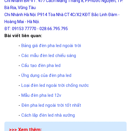
Chi Nhánh BR-VT: 477 Cách Mạng Tháng 8, P.Phước Nguyên, TP.
Bà Rịa, Vũng Tàu
Chi Nhánh Hà Nội: P914 Tòa Nhà CT4C/X2 KĐT Bắc Linh Đàm -
Hoàng Mai - Hà Nội.
ĐT: 09153 77770 - 028.66.795.795
Bài viết liên quan:
-
Bảng giá đèn pha led ngoài trời
-
Các mẫu đèn led chiếu sáng
-
Cấu tạo đèn pha led
-
Ứng dụng của đèn pha led
-
Loại đèn led ngoài trời chống nước
-
Mẫu đèn pha led 12v
-
Đèn pha led ngoài trời tốt nhất
-
Cách lắp đèn led nhà xưởng
>>> Xem thêm: