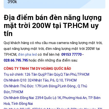
390k
Địa điểm bán đèn năng lượng
mặt trời 200W tại TP.HCM uy
tín
Quý khách hàng có nhu cầu mua camera năng lượng mặt trời,
quạt năng lượng mặt trời, đèn năng lượng mặt trời 200W tại
TP.HCM,
đèn pha led
có thể liên hệ:
09153 77770 -
hoặc đến những địa điểm sau:
028.66.795.795
CÔNG TY TNHH TM DV HOÀNG QUỐC BẢO
Trụ sở chính: 126 Tân Quý,P.Tân Qúy,Q.Tân Phú,TP.HCM
Chi Nhánh Q10: 324 Nhật Tảo, P.6, Q.10, TP.HCM
Chi Nhánh Thủ Đức: 179 Linh Đông,P.Linh Đông , Q.Thủ
Đức,TP.HCM
Chi Nhánh Đồng Nai: 2394 Quốc Lộ 1K, Phường Hoá An, TP. Biên
Hoà, Tỉnh Đồng Nai