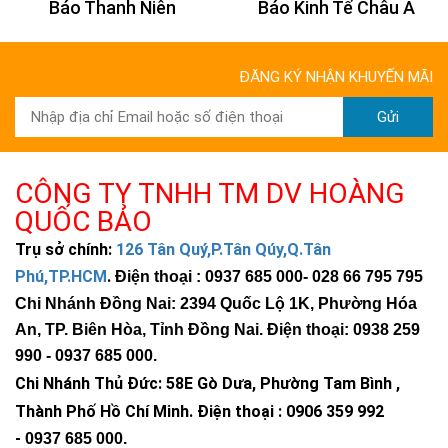
Báo Thanh Niên
Báo Kinh Tế Châu Á
ĐĂNG KÝ NHẬN KHUYẾN MÃI
Gửi
CÔNG TY TNHH TM DV HOÀNG
QUỐC BẢO
Trụ sở chính:
126 Tân Quý,P.Tân Qúy,Q.Tân
Phú,TP.HCM
.
Điện thoại : 0937 685 000
- 028 66 795 795
Chi Nhánh Đồng Nai: 2394 Quốc Lộ 1K, Phường Hóa
An, TP. Biên Hòa, Tỉnh Đồng Nai. Điện thoại: 0938 259
990 -
0937 685 000
.
Chi Nhánh Thủ Đức:
58E Gò Dưa, Phường Tam Bình ,
Thành Phố Hồ Chí Minh
.
Điện thoại : 0906 359 992
-
0937 685 000
.