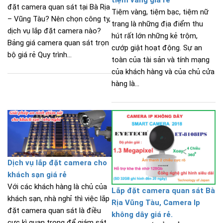
đặt camera quan sát tại Bà Rịa
Tiệm vàng, tiệm bạc, tiệm nữ
– Vũng Tàu? Nên chọn công ty,
trang là những địa điểm thu
dịch vụ lắp đặt camera nào?
hút rất lớn những kẻ trộm,
Bảng giá camera quan sát trọn
cướp giật hoạt động. Sự an
bộ giá rẻ Quy trình...
toàn của tài sản và tính mạng
của khách hàng và của chủ cửa
hàng là...
Dịch vụ lắp đặt camera cho
khách sạn giá rẻ
Với các khách hàng là chủ của
Lắp đặt camera quan sát Bà
khách sạn, nhà nghỉ thì việc lắp
Rịa Vũng Tàu, Camera Ip
đặt camera quan sát là điều
không dây giá rẻ.
cực kì quan trọng để giám sát